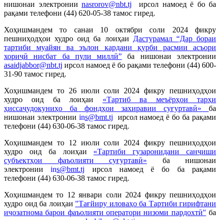
нишонаи электронии
nasrorov@nbt.tj
ирсол намоед ё бо ба
рақами телефони (44) 620-05-38 тамос гиред.
Хоҳишмандем то санаи 10 октябри соли 2024 фикру
пешниҳодҳои худро оид ба лоиҳаи
Дастурамал “Дар бораи
тартиби муайян ва эълон кардани қурби расмии асъори
хориҷӣ нисбат ба пули миллӣ”
ба нишонаи электронии
asaidjabbor@nbt.tj
ирсол намоед ё бо рақами телефони
(44) 600-
31-9
0
тамос гиред.
Хоҳишмандем то 26 июли соли 2024 фикру пешниҳодҳои
худро оид ба лоиҳаи
«Тартиб ва меъёрҳои тарҳи
ҳиссаҷудокуниҳо ба фондҳои захиравии суғуртавӣ»
ба
нишонаи электронии
in
s@bmt.tj
ирсол намоед ё бо ба рақами
телефони
(44) 630-06-38
тамос гиред.
Хоҳишмандем то 12 июли соли 2024 фикру пешниҳодҳои
худро оид ба лоиҳаи
«Тартиби гузаронидани санҷиши
субъектҳои фаъолияти суғуртавӣ»
ба нишонаи
электронии
in
s@bmt.tj
ирсол намоед ё бо ба рақами
телефони (44) 630-06-38 тамос гиред.
Хоҳишмандем то 12 январи соли 2024 фикру пешниҳодҳои
худро оид ба лоиҳаи
"Тағйиру иловаҳо ба Тартиби гирифтани
иҷозатнома барои фаъолияти оператори низоми пардохтӣ"
ба