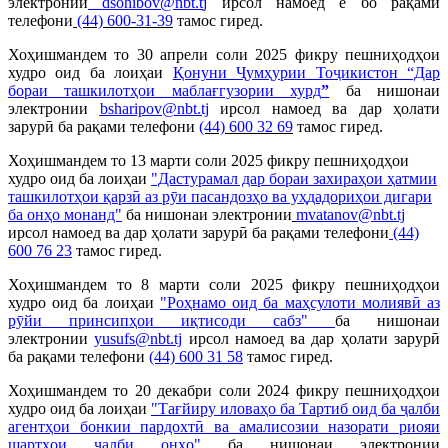
электронии
dsohibov@nbt.t
j
ирсол намоед ё бо рақами
телефони
(44) 600-31-39
тамос гиред.
Хоҳишмандем то 30 апрели соли 2025 фикру пешниҳодҳои
худро оид ба лоиҳаи
Қонуни Ҷумҳурии Тоҷикистон “Дар
бораи ташкилотҳои маблағгузории хурд
”
ба нишонаи
электронии
bsharipov@nbt.tj
ирсол намоед ва дар ҳолати
зарурӣ ба рақами телефони
(44) 600 32 69
тамос гиред.
Хоҳишмандем то 13 марти соли 2025 фикру пешниҳодҳои
худро оид ба лоиҳаи
"Дастурамал дар бораи захираҳои ҳатмии
ташкилотҳои қарзӣ аз рӯи пасандозҳо ва уҳдадориҳои дигари
ба онҳо монанд"
ба нишонаи электронии
mvatanov@nbt.tj
ирсол намоед ва дар ҳолати зарурӣ ба рақами телефони
(44)
600 76 23
тамос гиред.
Хоҳишмандем то 8 марти соли 2025 фикру пешниҳодҳои
худро оид ба лоиҳаи
"Роҳнамо оид ба маҳсулоти молиявӣ аз
рӯйи принсипҳои иқтисоди сабз"
ба нишонаи
электронии
yusufs@nbt.tj
ирсол намоед ва дар ҳолати зарурӣ
ба рақами телефони
(44) 600 31 58
тамос гиред.
Хоҳишмандем то
20 декабри соли 2024 фикру пешниҳодҳои
худро оид ба лоиҳаи
"Тағйиру иловаҳо ба Тартиб оид ба ҷалби
агентҳои бонкии пардохтӣ ва амалисозии назорати риояи
шартҳои ҷалби онҳо"
ба нишонаи электронии