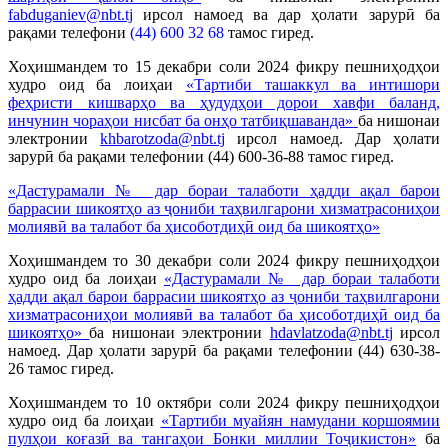
fabduganiev@nbt.tj
ирсол намоед ва дар ҳолати зарурӣ ба
рақами телефони
(44) 600 32 68
тамос гиред.
Хоҳишмандем то 15 декабри соли 2024 фикру пешниҳодҳои
худро оид ба лоиҳаи
«Тартиби ташаккул ва интишори
феҳристи кишварҳо ва ҳудудҳои дорои хавфи баланд,
инчунин чораҳои нисбат ба онҳо татбиқшаванда»
ба нишонаи
электронии
khbarotzoda@nbt.tj
ирсол намоед. Дар ҳолати
зарурӣ ба рақами телефонии (44) 600-36-88 тамос гиред.
«Дастурамали №_ дар бораи талаботи ҳадди ақал барои
баррасии шикоятҳо аз ҷониби таҳвилгарони хизматрасониҳои
молиявӣ ва талабот ба ҳисоботдиҳӣ оид ба шикоятҳо»
Хоҳишмандем то 30 декабри соли 2024 фикру пешниҳодҳои
худро оид ба лоиҳаи
«Дастурамали №_ дар бораи талаботи
ҳадди ақал барои баррасии шикоятҳо аз ҷониби таҳвилгарони
хизматрасониҳои молиявӣ ва талабот ба ҳисоботдиҳӣ оид ба
шикоятҳо»
ба нишонаи электронии
hdavlatzoda@nbt.tj
ирсол
намоед. Дар ҳолати зарурӣ ба рақами телефонии (44) 630-38-
26 тамос гиред.
Хоҳишмандем то 10 октябри соли 2024 фикру пешниҳодҳои
худро оид ба лоиҳаи
«Тартиби муайян намудани коршоямии
пулҳои коғазӣ ва тангаҳои Бонки миллии Тоҷикистон»
ба