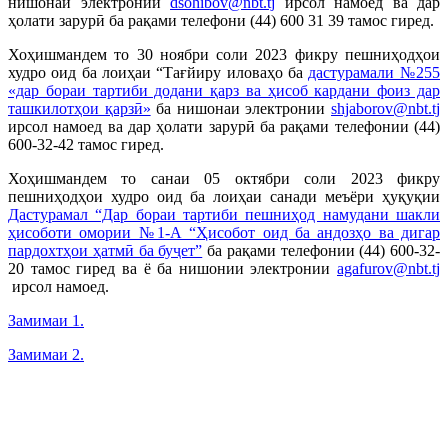
нишонаи электронии
dsohibov@nbt.tj
ирсол намоед ва дар
ҳолати зарурӣ ба рақами телефони (44) 600 31 39 тамос гиред.
Хоҳишмандем то 30 ноябри соли 2023
фикру пешниҳодҳои
худро оид ба лоиҳаи “Тағйиру иловаҳо ба
дастурамали №255
«дар бораи тартиби додани қарз ва ҳисоб кардани фоиз дар
ташкилотҳои қарзӣ»
ба нишонаи электронии
shjaborov@nbt.tj
ирсол намоед ва дар ҳолати зарурӣ ба рақами телефонии (44)
600-32-42 тамос гиред.
Хоҳишмандем то санаи 05 октябри соли 2023 фикру
пешниҳодҳои худро оид ба лоиҳаи санади меъёри ҳуқуқии
Дастурамал “Дар бораи тартиби пешниҳод намудани шакли
ҳисоботи омории №1-А “Ҳисобот оид ба андозҳо ва дигар
пардохтҳои ҳатмӣ ба буҷет”
ба рақами телефонии (44) 600-32-
20 тамос гиред ва ё ба нишонии электронии
agafurov@nbt.tj
ирсол намоед.
Замимаи 1.
Замимаи 2.