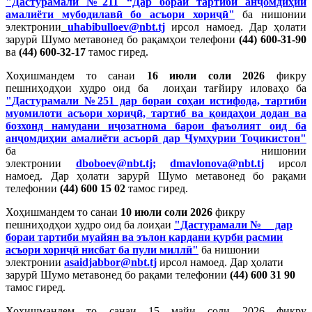
"Дастурамали №211 “Дар бораи тартиби анҷомдиҳии
амалиёти мубодилавӣ бо асъори хориҷӣ"
ба нишонии
электронии
uhabibulloev@nbt.tj
ирсол намоед. Дар ҳолати
зарурӣ Шумо метавонед бо рақамҳои телефони
(44) 600-31-90
ва
(44) 600-32-1
7
тамос гиред.
Хоҳишмандем то санаи
16 июли соли 2026
фикру
пешниҳодҳои худро оид ба лоиҳаи
тағйиру иловаҳо ба
"
Дастурамали №251 дар бораи соҳаи истифода, тартиби
муомилоти асъори хориҷӣ, тартиб ва қоидаҳои додан ва
бозхонд намудани иҷозатнома барои фаъолият оид ба
анҷомдиҳии амалиёти асъорӣ дар Ҷумҳурии Тоҷикистон"
ба нишонии
электронии
dboboev@nbt.tj
;
dmavlonova@nbt.tj
ирсол
намоед. Дар ҳолати зарурӣ Шумо метавонед бо рақами
телефонии
(44) 600 15 02
тамос гиред.
Хоҳишмандем то санаи
10 июли соли 2026
фикру
пешниҳодҳои худро оид ба лоиҳаи
"Дастурамали №__ дар
бораи тартиби муайян ва эълон кардани қурби расмии
асъори хориҷӣ нисбат ба пули миллӣ"
ба нишонии
электронии
asaidjabbor@nbt.tj
ирсол намоед. Дар ҳолати
зарурӣ Шумо метавонед бо рақами телефонии
(44) 600 31 90
тамос гиред.
Хоҳишмандем то санаи 15 майи соли 2026 фикру