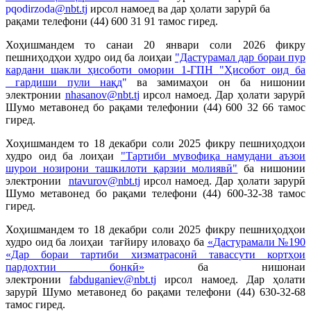
pqodirzoda
@nbt.tj
ирсол намоед ва дар ҳолати зарурӣ ба
рақами телефони (44) 600 31 91
тамос гиред.
Хоҳишмандем то санаи 20 январи соли 2026 фикру
пешниҳодҳои худро оид ба лоиҳаи
"Дастурамал дар бораи пур
кардани шакли ҳисоботи омории 1-ГПН
"
Ҳисобот оид ба
гардиши пули нақд
"
ва замимаҳои он ба нишонии
электронии
nhasanov@nbt.t
j
ирсол намоед. Дар ҳолати зарурӣ
Шумо метавонед бо рақами телефонии (44) 600 32 66 тамос
гиред.
Хоҳишмандем то 18 декабри соли 2025 фикру пешниҳодҳои
худро оид ба лоиҳаи
"
Тартиби мувофиқа намудани аъзои
шурои нозирони ташкилоти қарзии молиявӣ
"
ба нишонии
электронии
ntavurov@nbt.tj
ирсол намоед. Дар ҳолати зарурӣ
Шумо метавонед бо рақами телефони (44) 600-32-38 тамос
гиред.
Хоҳишмандем то 18 декабри соли 2025 фикру пешниҳодҳои
худро оид ба лоиҳаи тағйиру иловаҳо ба
«
Дастурамали №190
«Дар бораи тартиби хизматрасонӣ тавассути кортҳои
пардохтии бонкӣ»
ба нишонаи
электронии
fabduganiev@nbt.tj
ирсол намоед. Дар ҳолати
зарурӣ Шумо метавонед бо рақами телефони (44) 630-32-68
тамос гиред.