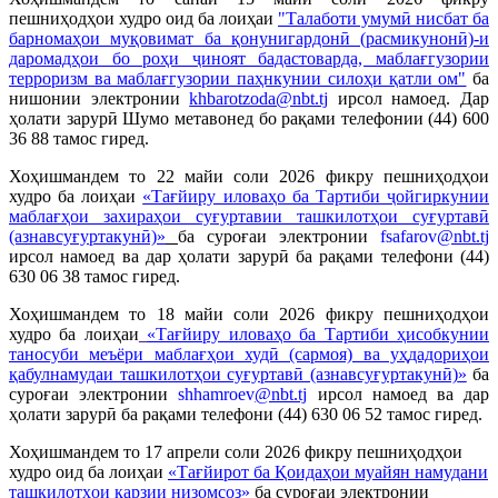
пешниҳодҳои худро оид ба лоиҳаи
"Талаботи умумӣ нисбат ба
барномаҳои муқовимат ба қонунигардонӣ (расмикунонӣ)-и
даромадҳои бо роҳи ҷиноят бадастоварда, маблағгузории
терроризм ва маблағгузории паҳнкунии силоҳи қатли ом"
ба
нишонии электронии
khbarotzoda@nbt.tj
ирсол намоед. Дар
ҳолати зарурӣ Шумо метавонед бо рақами телефонии (44) 600
36 88 тамос гиред.
Хоҳишмандем то 22 майи соли 2026 фикру пешниҳодҳои
худро ба лоиҳаи
«Тағйиру иловаҳо ба Тартиби ҷойгиркунии
маблағҳои захираҳои суғуртавии ташкилотҳои суғуртавӣ
(азнавсуғуртакунӣ)
»
ба суроғаи электронии
fsafarov
@nbt.tj
ирсол намоед ва дар ҳолати зарурӣ ба рақами телефони (44)
630 06 38 тамос гиред.
Хоҳишмандем то 18 майи соли 2026 фикру пешниҳодҳои
худро ба лоиҳаи
«Тағйиру иловаҳо ба Тартиби ҳисобкунии
таносуби меъёри маблағҳои худӣ (сармоя) ва уҳдадориҳои
қабулнамудаи ташкилотҳои суғуртавӣ (азнавсуғуртакунӣ)
»
ба
суроғаи электронии
shhamroev
@nbt.tj
ирсол намоед ва дар
ҳолати зарурӣ ба рақами телефони (44) 630 06 52 тамос гиред.
Хоҳишмандем то 17 апрели соли 2026 фикру пешниҳодҳои
худро оид ба лоиҳаи
«Тағйирот ба Қоидаҳои муайян намудани
ташкилотҳои қарзии низомсоз
»
ба суроғаи электронии