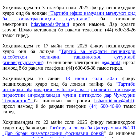
Хоҳишмандем то 3 октябри соли 2025 фикру пешниҳодҳои
худро оид ба лоиҳаи
“
Тартиби ифшо намудани маълумот оид
ба хизматрасониҳои суғуртавӣ”
ба нишонаи
электронии
hdavlatzoda@nbt.tj
ирсол намоед. Дар ҳолати
зарурӣ Шумо метавонед бо рақами телефони (44) 630-38-26
тамос гиред.
Хоҳишмандем то 17 майи соли 2025 фикру пешниҳодҳои
худро оид ба лоиҳаи
"
Тартиб ва муҳлати пешниҳоди
ҳисоботҳои молиявии ташкилотҳои суғуртавӣ
(азнавсуғуртакунӣ)
" ба нишонаи электронии
in
s@bmt.tj
ирсол
намоед ё бо рақами телефони (44) 630-06-38 тамос гиред.
Хоҳишмандем то санаи
13 июни соли 2025
фикру
пешниҳодҳои худро оид ба лоиҳаи тағйир ба
“Тартиби
интиқоли фаромарзии маблағҳо ва фаъолияти низомҳои
пардохтии анҷомдиҳандаи чунин интиқолҳо дар Ҷумҳурии
Тоҷикистон”
ба нишонаи электронии
hsharofidinov@nbt.tj
ирсол намоед ё бо рақами телефони
(44) 600-46-90
тамос
гиред.
Хоҳишмандем то 22 майи соли 2025 фикру пешниҳодҳои
худро оид ба лоиҳаи
Тағйиру иловаҳо ба Дастурамали №201
"Дар бораи хизматрасонии фосилавии бонкӣ
"
ба нишонаи