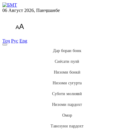
06 Август 2026, Панҷшанбе
A
A
Тоҷ
Рус
Eng
Дар бораи бонк
Сиёсати пулӣ
Низоми бонкӣ
Низоми суғурта
Суботи молиявӣ
Низоми пардохт
Омор
Тавозуни пардохт