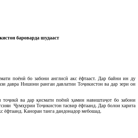
кистон бароварда шудааст
мати поёнӣ бо забони англисӣ акс ёфтааст. Дар байни ин ду
кази давра Нишони рангаи давлатии Тоҷикистон ва дар зери он
 тоҷикӣ ва дар қисмати поёнӣ ҳамин навиштаҷот бо забони
тутсияи Ҷумҳурии Тоҷикистон тасвир ёфтаанд. Дар болои харита
кс ёфтаанд. Канораи танга дандонадор мебошад.