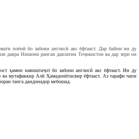
мати поёнӣ бо забони англисӣ акс ёфтааст. Дар байни ин ду
кази давра Нишони рангаи давлатии Тоҷикистон ва дар зери он
ост ҳамин навиштаҷот бо забони англисӣ акс ёфтааст. Ин ду
р ва мутафаккир Алӣ Ҳамадонӣтасвир ёфтааст. Аз тарафи чапи
анораи танга дандонадор мебошад.