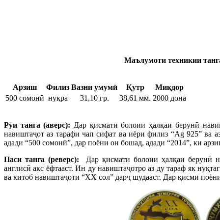
Маълумоти техникии танга
Арзиш
Филиз
Вазни умумӣ
Қутр
Миқдор
500 сомонӣ
нуқра
31,10 гр.
38,61 мм.
2000 дона
Р
ӯ
и танга (аверс):
Дар қисмати болоии ҳалқаи берунӣ нави
навиштаҷот аз тарафи чап сифат ва иёри филиз “Ag 925” ва а
адади “500 сомонӣ”, дар поёни он бошад, адади “2014”, ки арз
Паси танга (реверс):
Дар қисмати болоии ҳалқаи берунӣ н
англисӣ акс ёфтааст. Ин ду навиштаҷотро аз ду тараф як нуқт
ва китоб навиштаҷоти “ХХ сол” дарҷ шудааст. Дар қисми поён