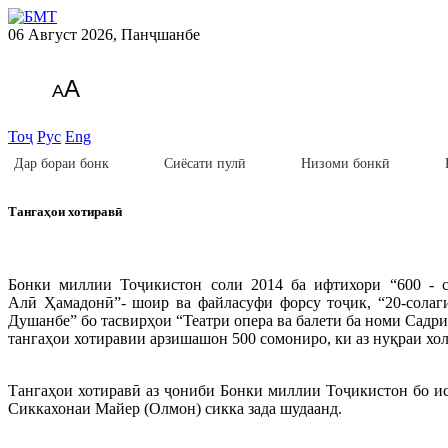
06 Август 2026, Панҷшанбе
A
A
Тоҷ
Рус
Eng
Дар бораи бонк
Сиёсати пулӣ
Низоми бонкӣ
Тангаҳои хотиравӣ
Бонки миллии Тоҷикистон соли 2014 ба ифтихори “600 - с
Алӣ Ҳамадонӣ”- шоир ва файласуфи форсу тоҷик, “20-солаг
Душанбе” бо тасвирҳои “Театри опера ва балети ба номи Са
тангаҳои хотиравии арзишашон 500 сомониро, ки аз нуқраи хол
Тангаҳои хотиравӣ аз ҷониби Бонки миллии Тоҷикистон бо ис
Сиккахонаи Майер (Олмон) сикка зада шудаанд.