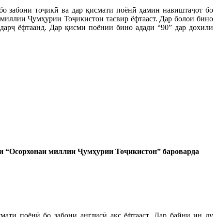
о забони тоҷикӣ ва дар қисмати поёнӣ ҳамин навиштаҷот бо
и миллии Ҷумҳурии Тоҷикистон тасвир ёфтааст. Дар болои бино
 дарҷ ёфтаанд. Дар қисми поёнии бино адади “90” дар дохили
ри “Осорхонаи миллии Ҷумҳурии Тоҷикистон” бароварда
мати поёнӣ бо забони англисӣ акс ёфтааст. Дар байни ин ду