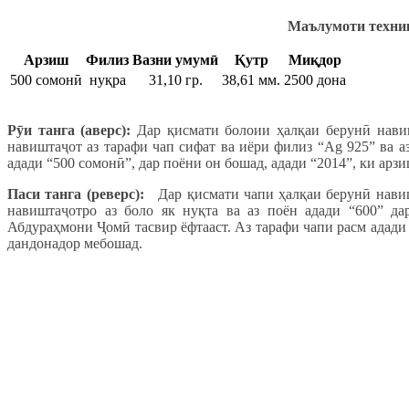
Маълумоти техник
Арзиш
Филиз
Вазни умумӣ
Қутр
Миқдор
500 сомонӣ
нуқра
31,10 гр.
38,61 мм.
2500 дона
Р
ӯ
и танга (аверс):
Дар қисмати болоии ҳалқаи берунӣ нави
навиштаҷот аз тарафи чап сифат ва иёри филиз “Ag 925” ва а
адади “500 сомонӣ”, дар поёни он бошад, адади “2014”, ки арз
Паси танга (реверс):
Дар қисмати чапи ҳалқаи берунӣ навиш
навиштаҷотро аз боло як нуқта ва аз поён адади “600” д
Абдураҳмони Ҷомӣ тасвир ёфтааст. Аз тарафи чапи расм адади 
дандонадор мебошад.