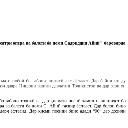
еатри опера ва балети ба номи Садриддин Айнӣ” бароварда
мати поёнӣ бо забони англисӣ акс ёфтааст. Дар байни ин ду
кази давра Нишони рангаи давлатии Тоҷикистон ва дар зери он
о забони тоҷикӣ ва дар қисмати поёнӣ ҳамин навиштаҷот бо
ра ва балети ба номи С. Айнӣ тасвир ёфтааст. Дар болои бино
 дарҷ ёфтаанд. Дар қисми поёнии бино адади “90” дар дохили