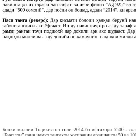
навиштаҷот аз тарафи чап сифат ва иёри филиз “Ag 925” ва а
адади “500 сомонӣ”, дар поёни он бошад, адади “2014”, ки арз
Паси танга (реверс):
Дар қисмати болоии ҳалқаи берунӣ на
забони англисӣ акс ёфтааст. Ин ду навиштаҷотро аз ду тараф
рамзи рангаи тоҷи подшоҳӣ дар дохили арк акс шудааст. Дар
нақшҳои миллӣ ва аз ду ҷониби он ҳамчунин нақшҳои миллӣ а
Бонки миллии Тоҷикистон соли 2014 ба ифтихори 5500 - сол
“Биатлон” панҷ намуд тангаҳои хотиравии арзишашон 5