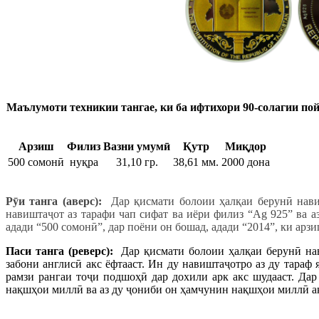
Маълумоти техникии тангае, ки б
а ифтихори 90-солагии по
Арзиш
Филиз
Вазни умумӣ
Қутр
Миқдор
500 сомонӣ
нуқра
31,10 гр.
38,61 мм.
2000 дона
Р
ӯ
и танга (аверс):
Дар қисмати болоии ҳалқаи берунӣ нави
навиштаҷот аз тарафи чап сифат ва иёри филиз “Ag 925” ва а
адади “500 сомонӣ”, дар поёни он бошад, адади “2014”, ки арз
Паси танга (реверс):
Дар қисмати болоии ҳалқаи берунӣ на
забони англисӣ акс ёфтааст. Ин ду навиштаҷотро аз ду тараф
рамзи рангаи тоҷи подшоҳӣ дар дохили арк акс шудааст. Дар
нақшҳои миллӣ ва аз ду ҷониби он ҳамчунин нақшҳои миллӣ ак