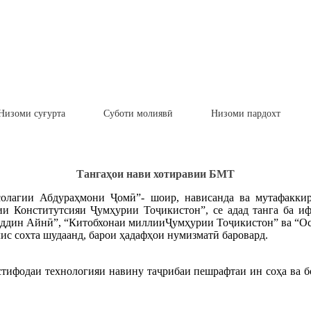
Низоми суғурта
Суботи молиявӣ
Низоми пардохт
Т
ангаҳои нави хотирави
и
БМТ
олагии Абдураҳмони Ҷомӣ”- шоир, нависанда ва мутафаккири
ии Конститутсияи Ҷумҳурии Тоҷикистон”, се адад танга ба и
дриддин Айнӣ”, “Китобхонаи миллииҶумҳурии Тоҷикистон” ва “
ис сохта шудаанд, барои ҳадафҳои нумизматӣ баровард.
тифодаи технологияи навину таҷрибаи пешрафтаи ин соҳа ва б