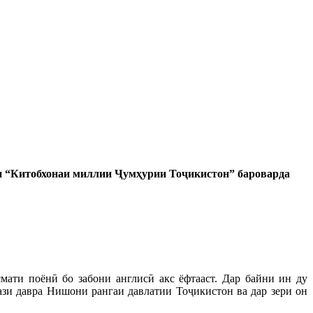
ри “Китобхонаи миллии Ҷумҳурии Тоҷикистон” бароварда
ати поёнӣ бо забони англисӣ акс ёфтааст. Дар байни ин ду
кази давра Нишони рангаи давлатии Тоҷикистон ва дар зери он