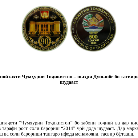
и пойтахти Ҷумҳурии Тоҷикистон – шаҳри Душанбе бо тасви
шудааст
таҷоти “Ҷумҳурии Тоҷикистон” бо забони тоҷикӣ ва дар қисм
з тарафи рост соли барориш “2014” ҷой дода шудааст. Дар мар
иш ва соли барориши тангаро ифода менамоянд, тасвир ёфтаанд.