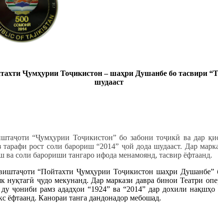
йтахти Ҷумҳурии Тоҷикистон – шаҳри Душанбе бо тасвири “Т
шудааст
штаҷоти “Ҷумҳурии Тоҷикистон” бо забони тоҷикӣ ва дар қис
з тарафи рост соли барориш “2014” ҷой дода шудааст. Дар мар
иш ва соли барориши тангаро ифода менамоянд, тасвир ёфтаанд.
виштаҷоти “Пойтахти Ҷумҳурии Тоҷикистон шаҳри Душанбе” б
 як нуқтагӣ ҷудо мекунанд. Дар маркази давра бинои Театри опе
 ду ҷониби рамз ададҳои “1924” ва “2014” дар дохили нақшҳо
с ёфтаанд. Канораи танга дандонадор мебошад.