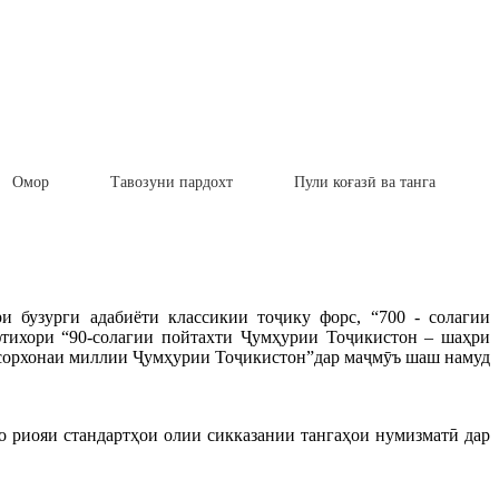
Омор
Тавозуни пардохт
Пули коғазӣ ва танга
 бузурги адабиёти классикии тоҷику форс, “700 - солагии
фтихори “90-солагии пойтахти Ҷумҳурии Тоҷикистон – шаҳри
Осорхонаи миллии Ҷумҳурии Тоҷикистон”дар маҷмӯъ шаш намуд
о риояи стандартҳои олии сикказании тангаҳои нумизматӣ дар