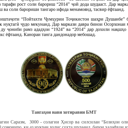
з тарафи рост соли барориш “2014” ҷой дода шудааст. Дар мар
иш ва соли барориши тангаро ифода менамоянд, тасвир ёфтаанд.
виштаҷоти “Пойтахти Ҷумҳурии Тоҷикистон шаҳри Душанбе” б
 як нуқтагӣ ҷудо мекунанд. Дар маркази давра бинои Осорхона
 ду ҷониби рамз ададҳои “1924” ва “2014” дар дохили нақшҳо
кс ёфтаанд. Канораи танга дандонадор мебошад.
Тангаҳои нави хотиравии БМТ
агии Саразм, 3000 - солагии Ҳисор ва силсилаи “Бозиҳои ол
0 ва 100 сомониро, ки аз нуқраи холис сохта шудаанд,