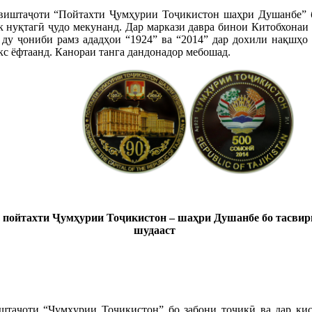
виштаҷоти “Пойтахти Ҷумҳурии Тоҷикистон шаҳри Душанбе” б
 як нуқтагӣ ҷудо мекунанд. Дар маркази давра бинои Китобхона
 ду ҷониби рамз ададҳои “1924” ва “2014” дар дохили нақшҳо
с ёфтаанд. Канораи танга дандонадор мебошад.
и пойтахти Ҷумҳурии Тоҷикистон – шаҳри Душанбе бо тасви
шудааст
штаҷоти “Ҷумҳурии Тоҷикистон” бо забони тоҷикӣ ва дар қис