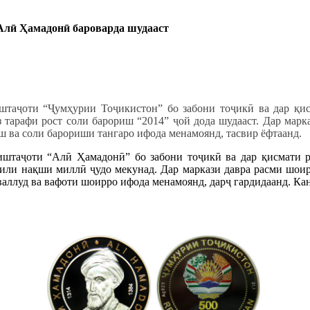
Ал
ӣ Ҳамадонӣ бароварда шудааст
штаҷоти “Ҷумҳурии Тоҷикистон” бо забони тоҷикӣ ва дар қис
з тарафи рост соли барориш “2014” ҷой дода шудааст. Дар мар
иш ва соли барориши тангаро ифода менамоянд, тасвир ёфтаанд.
иштаҷоти “Алӣ Ҳамадонӣ” бо забони тоҷикӣ ва дар қисмати р
дохили нақши миллӣ ҷудо мекунад. Дар маркази давра расми шои
таваллуд ва вафоти шоирро ифода менамоянд, дарҷ гардидаанд. К