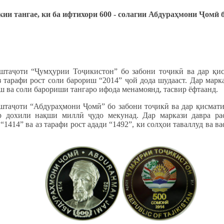
ии тангае, ки б
а ифтихори 600 - солагии Абдураҳмони
Ҷ
ом
ӣ
б
штаҷоти “Ҷумҳурии Тоҷикистон” бо забони тоҷикӣ ва дар қис
з тарафи рост соли барориш “2014” ҷой дода шудааст. Дар мар
иш ва соли барориши тангаро ифода менамоянд, тасвир ёфтаанд.
таҷоти “Абдураҳмони Ҷомӣ” бо забони тоҷикӣ ва дар қисмати 
ар дохили нақши миллӣ ҷудо мекунад. Дар маркази давра р
“1414” ва аз тарафи рост адади “1492”, ки солҳои таваллуд ва 