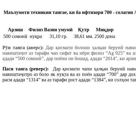
Маълумоти техникии тангае, ки б
а ифтихори 700 - солагии 
Арзиш
Филиз
Вазни умумӣ
Қутр
Миқдор
500 сомонӣ
нуқра
31,10 гр.
38,61 мм.
2500 дона
Р
ӯ
и танга (аверс):
Дар қисмати болоии ҳалқаи берунӣ нави
навиштаҷот аз тарафи чап сифат ва иёри филиз “Ag 925” ва а
адади “500 сомонӣ”, дар поёни он бошад, адади “2014”, ки арз
Паси танга (реверс):
Дар қисмати чапи ҳалқаи берунӣ нав
навиштаҷотро аз боло як нуқта ва аз поён адади “700” дар 
расм адади “1314” ва аз тарафи рост адади “1384”, ки солҳои 