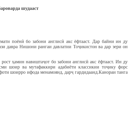
ароварда шудааст
мати поёнӣ бо забони англисӣ акс ёфтааст. Дар байни ин ду
кази давра Нишони рангаи давлатии Тоҷикистон ва дар зери он
рост ҳамин навиштаҷот бо забони англисӣ акс ёфтааст. Ин ду
асми шоир ва мутафаккири адабиёти классикии тоҷику форс
вафоти шоирро ифода менамоянд, дарҷ гардидаанд.Канораи танга