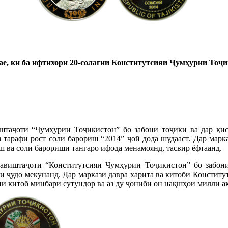
е, ки б
а ифтихори 20-солагии Конститутсияи Ҷумҳурии Тоҷи
штаҷоти “Ҷумҳурии Тоҷикистон” бо забони тоҷикӣ ва дар қис
з тарафи рост соли барориш “2014” ҷой дода шудааст. Дар мар
иш ва соли барориши тангаро ифода менамоянд, тасвир ёфтаанд.
авиштаҷоти “Конститутсияи Ҷумҳурии Тоҷикистон” бо забони
агӣ ҷудо мекунанд. Дар маркази давра харита ва китоби Консти
ии китоб минбари сутундор ва аз ду ҷониби он нақшҳои миллӣ а