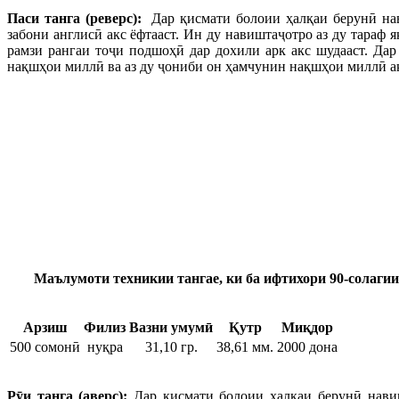
Паси танга (реверс):
Дар қисмати болоии ҳалқаи берунӣ на
забони англисӣ акс ёфтааст. Ин ду навиштаҷотро аз ду тараф
рамзи рангаи тоҷи подшоҳӣ дар дохили арк акс шудааст. Дар
нақшҳои миллӣ ва аз ду ҷониби он ҳамчунин нақшҳои миллӣ ак
Маълумоти техникии тангае, ки б
а ифтихори 90-солаги
Арзиш
Филиз
Вазни умумӣ
Қутр
Миқдор
500 сомонӣ
нуқра
31,10 гр.
38,61 мм.
2000 дона
Р
ӯ
и танга (аверс):
Дар қисмати болоии ҳалқаи берунӣ нави