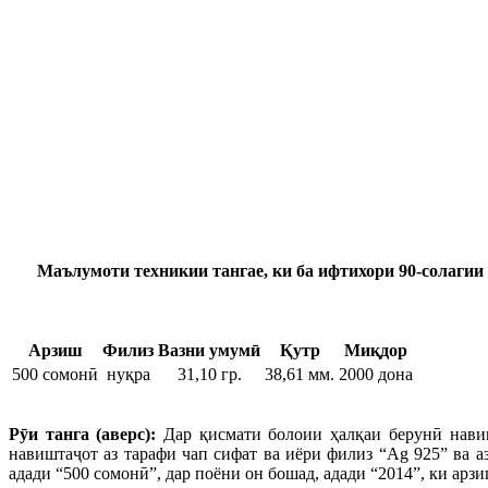
Маълумоти техникии тангае, ки б
а ифтихори 90-солаги
Арзиш
Филиз
Вазни умумӣ
Қутр
Миқдор
500 сомонӣ
нуқра
31,10 гр.
38,61 мм.
2000 дона
Р
ӯ
и танга (аверс):
Дар қисмати болоии ҳалқаи берунӣ навиш
навиштаҷот аз тарафи чап сифат ва иёри филиз “Ag 925” ва а
адади “500 сомонӣ”, дар поёни он бошад, адади “2014”, ки арз