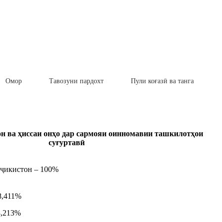
Омор
Тавозуни пардохт
Пули коғазӣ ва танга
н ва ҳиссаи онҳо дар сармояи оинномавии ташкилотҳои
суғуртавӣ
ҷикистон – 100%
8,411%
8,213%