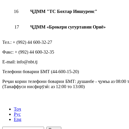
16
ҶДММ "ТС Бохтар Иншуренс"
17
ҶДММ «Брокери суғуртавии Ориё»
Тел.: + (992) 44 600-32-27
Факс: + (992) 44 600-32-35
Е-mail: info@nbt.tj
Телефони боварии БМТ (44-600-15-20)
Реҷаи кории телефони боварии БМТ: душанбе - ҷумъа аз 08:00 т
(Танаффуси нисфирӯзӣ: аз 12:00 то 13:00)
Тоҷ
Рус
Eng