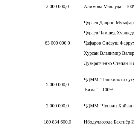
2 000 000,0
Алимова Мавлуда – 10
Ҷураев Даврон Музафар
Ҷураев Ҷамшед Хуршедо
63 000 000,0
Ҷафаров Сиёвуш Фаррух
Хурсан Владимир Валер
Дузкрятченко Степан Н
ҶДММ “Ташкилоти суғур
5 000 000,0
Бима” – 100%
2 000 000,0
ҶДММ “Чунзин Хайзин”
180 834 600,0
Ибодуллозода Бахтиёр 