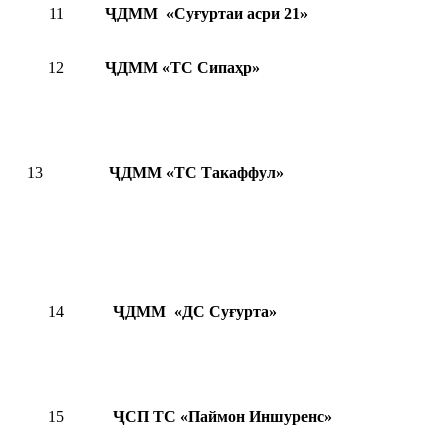
11
ҶДММ «Суғуртаи асри 21»
12
ҶДММ «ТС Сипаҳр»
13
ҶДММ «ТС Такаффул»
14
ҶДММ «ДС Суғурта»
15
ҶСП ТС «Паймон Иншуренс»