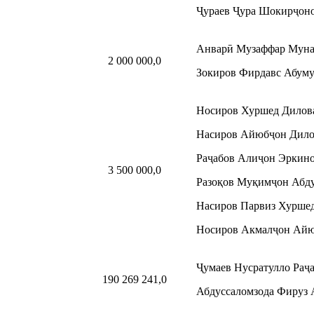
Ҷураев Ҷура Шокирҷоно
Анварӣ Музаффар Мун
2 000 000,0
Зокиров Фирдавс Абум
Носиров Хуршед Дилов
Насиров Айюбҷон Дило
Раҷабов Алиҷон Эркино
3 500 000,0
Разоқов Муқимҷон Абду
Насиров Парвиз Хуршед
Носиров Акмалҷон Айю
Ҷумаев Нусратулло Раҷ
190 269 241,0
Абдуссаломзода Фируз 