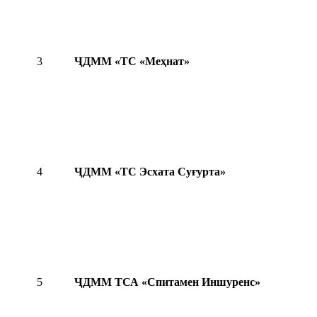
3
ҶДММ «ТС «Меҳнат»
4
ҶДММ «ТС Эсхата Суғурта»
5
ҶДММ ТСА «Спитамен Иншуренс»