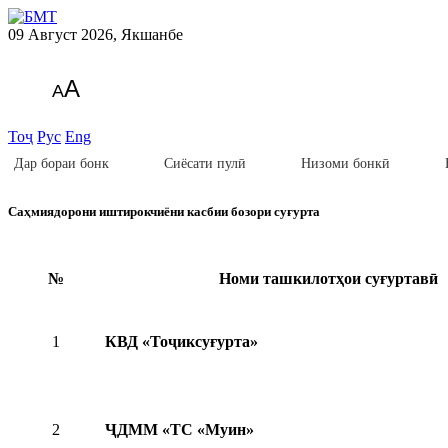
09 Август 2026, Якшанбе
A
A
Тоҷ
Рус
Eng
Дар бораи бонк
Сиёсати пулӣ
Низоми бонкӣ
Саҳмиядорони иштирокчиёни касбии бозори суғурта
№
Номи ташкилотҳои суғуртавӣ
1
КВД «Тоҷиксуғурта»
2
ҶДММ «ТС «Муин»