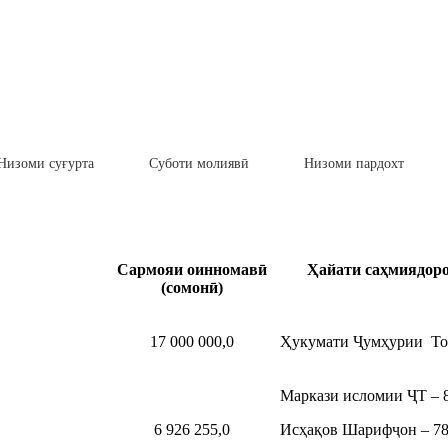
Низоми суғурта
Суботи молиявӣ
Низоми пардохт
Сармояи оинномавӣ
Ҳайати саҳмиядоро
(сомонӣ)
17 000 000,0
Ҳукумати Ҷумҳурии То
Маркази исломии ҶТ – 
6 926 255,0
Исҳақов Шарифҷон – 7