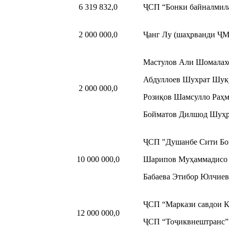
6 319 832,0
ҶСП “Бонки байналмил
2 000 000,0
Ҷанг Лу (шаҳрванди ҶМ
Мастулов Али Шомалах
Абдуллоев Шухрат Шук
2 000 000,0
Розиқов Шамсулло Раҳм
Бойматов Дилшод Шуҳр
ҶСП "Душанбе Сити Бо
10 000 000,0
Шарипов Муҳаммадисо 
Бабаева Этибор Юлчиев
ҶСП “Маркази савдои 
12 000 000,0
ҶСП “Тоҷиквнештранс”