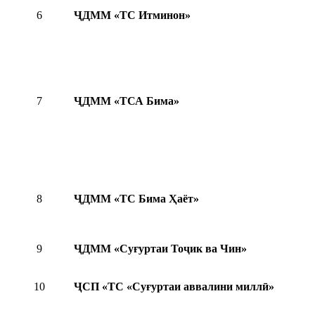
6
ҶДММ «ТС Итминон»
7
ҶДММ «ТСА Бима»
8
ҶДММ «ТС Бима Ҳаёт»
9
ҶДММ «Суғуртаи Тоҷик ва Чин»
10
ҶСП «ТС «Суғуртаи аввалини миллӣ»