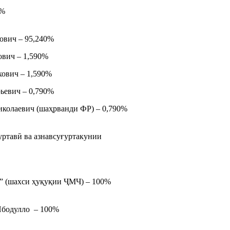
0%
ович – 95,240%
вич – 1,590%
ович – 1,590%
ьевич – 0,790%
иколаевич (шаҳрванди ФР) – 0,790%
тавӣ ва азнавсуғуртакунии
 (шахси ҳуқуқии ҶМЧ) – 100%
Ибодулло – 100%