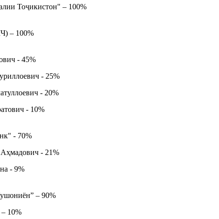
алии Тоҷикистон" – 100%
Ч) – 100%
ович - 45%
уриллоевич - 25%
атуллоевич - 20%
атович - 10%
нк" - 70%
Аҳмадович - 21%
на - 9%
Кушониён” – 90%
 – 10%