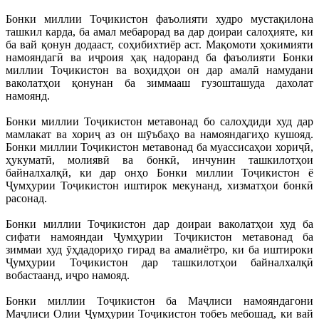
Бонки миллии Тоҷикистон фаъолияти худро мустақилона
ташкил карда, ба амал мебарорад ва дар доираи салоҳияте, ки
ба вай қонун додааст, соҳибихтиёр аст. Мақомоти ҳокимияти
намояндагӣ ва иҷроия ҳақ надоранд ба фаъолияти Бонки
миллии Тоҷикистон ва воҳидҳои он дар амалӣ намудани
ваколатҳои қонунан ба зиммааш гузошташуда дахолат
намоянд.
Бонки миллии Тоҷикистон метавонад бо салоҳдиди худ дар
мамлакат ва хориҷ аз он шӯъбаҳо ва намояндагиҳо кушояд.
Бонки миллии Тоҷикистон метавонад ба муассисаҳои хориҷӣ,
ҳукуматӣ, молиявӣ ва бонкӣ, инчунин ташкилотҳои
байналхалқӣ, ки дар онҳо Бонки миллии Тоҷикистон ё
Ҷумҳурии Тоҷикистон иштирок мекунанд, хизматҳои бонкӣ
расонад.
Бонки миллии Тоҷикистон дар доираи ваколатҳои худ ба
сифати намояндаи Ҷумҳурии Тоҷикистон метавонад ба
зиммаи худ ӯҳдадориҳо гирад ва амалиётро, ки ба иштироки
Ҷумҳурии Тоҷикистон дар ташкилотҳои байналхалқӣ
вобастаанд, иҷро намояд.
Бонки миллии Тоҷикистон ба Маҷлиси намояндагони
Маҷлиси Олии Ҷумҳурии Тоҷикистон тобеъ мебошад, ки вай