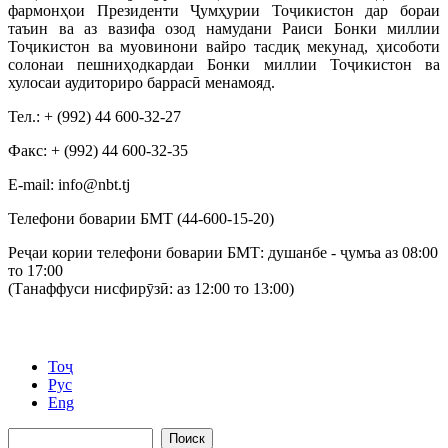
фармонҳои Президенти Ҷумҳурии Тоҷикистон дар бораи
таъин ва аз вазифа озод намудани Раиси Бонки миллии
Тоҷикистон ва муовинони вайро тасдиқ мекунад, ҳисоботи
солонаи пешниҳодкардаи Бонки миллии Тоҷикистон ва
хулосаи аудиториро баррасӣ менамояд.
Тел.: + (992) 44 600-32-27
Факс: + (992) 44 600-32-35
Е-mail: info@nbt.tj
Телефони боварии БМТ (44-600-15-20)
Реҷаи кории телефони боварии БМТ: душанбе - ҷумъа аз 08:00
то 17:00
(Танаффуси нисфирӯзӣ: аз 12:00 то 13:00)
Тоҷ
Рус
Eng
Поиск