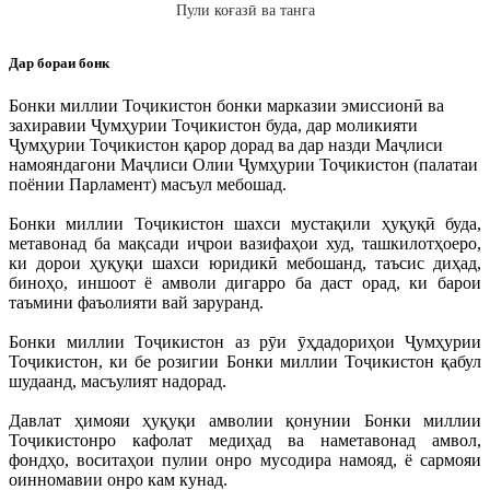
Пули коғазӣ ва танга
Дар бораи бонк
Бонки миллии Тоҷикистон бонки марказии эмиссионӣ ва
захиравии Ҷумҳурии Тоҷикистон буда, дар моликияти
Ҷумҳурии Тоҷикистон қарор дорад ва дар назди Маҷлиси
намояндагони Маҷлиси Олии Ҷумҳурии Тоҷикистон (палатаи
поёнии Парламент) масъул мебошад.
Бонки миллии Тоҷикистон шахси мустақили ҳуқуқӣ буда,
метавонад ба мақсади иҷрои вазифаҳои худ, ташкилотҳоеро,
ки дорои ҳуқуқи шахси юридикӣ мебошанд, таъсис диҳад,
биноҳо, иншоот ё амволи дигарро ба даст орад, ки барои
таъмини фаъолияти вай заруранд.
Бонки миллии Тоҷикистон аз рӯи ӯҳдадориҳои Ҷумҳурии
Тоҷикистон, ки бе розигии Бонки миллии Тоҷикистон қабул
шудаанд, масъулият надорад.
Давлат ҳимояи ҳуқуқи амволии қонунии Бонки миллии
Тоҷикистонро кафолат медиҳад ва наметавонад амвол,
фондҳо, воситаҳои пулии онро мусодира намояд, ё сармояи
оинномавии онро кам кунад.