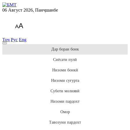
06 Август 2026, Панҷшанбе
A
A
Тоҷ
Рус
Eng
Дар бораи бонк
Сиёсати пулӣ
Низоми бонкӣ
Низоми суғурта
Суботи молиявӣ
Низоми пардохт
Омор
Тавозуни пардохт