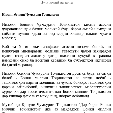
Пули коғазӣ ва танга
Низоми бонкии Ҷумҳурии Тоҷикистон
Низоми бонкии Ҷумҳурии Тоҷикистон қисми асосии
ҷудонашавандаи бахши молиявӣ буда, барои амалӣ намудани
сиёсати пулию қарзӣ ва иқтисодии кишвар нақши муҳим
мебозад.
Вобаста ба ин, яке вазифаҳои асосии низоми бонкӣ, ин
пешбурди миёнаравии молиявӣ тавассути ҷалби захираҳои
пулии озод аз аҳоливу дигар шахсони ҳуқуқӣ ва равона
намудани онҳо ба воситаи қарздиҳӣ ба субъектҳои иқтисодӣ
ба ҳисоб меравад.
Низоми бонкии Ҷумҳурии Тоҷикистон дусатҳа буда, аз сатҳи
болоӣ - Бонки миллии Тоҷикистон ва сатҳи поёнӣ -
ташкилотҳои қарзии молиявӣ, аз ҷумла, бонкҳо, ташкилотҳои
қарзии ғайрибонкӣ, инчунин ташкилотҳои маблағгузории
хурде, ки дар асоси иҷозатномаи Бонки миллии Тоҷикистон
дар кишвар фаъолият мекунанд, иборат мебошанд.
Мутобиқи Қонуни Ҷумҳурии Тоҷикистон “Дар бораи Бонки
миллии Тоҷикистон” яке аз мақсадҳои Бонки миллии