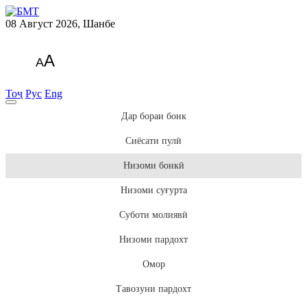
08 Август 2026, Шанбе
A
A
Тоҷ
Рус
Eng
Дар бораи бонк
Сиёсати пулӣ
Низоми бонкӣ
Низоми суғурта
Суботи молиявӣ
Низоми пардохт
Омор
Тавозуни пардохт