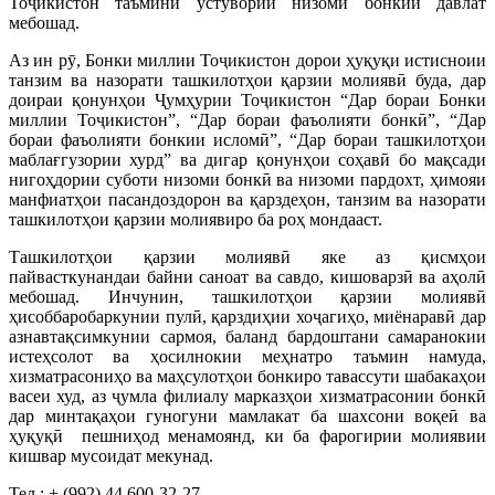
Тоҷикистон таъмини устувории низоми бонкии давлат
мебошад.
Аз ин рӯ, Бонки миллии Тоҷикистон дорои ҳуқуқи истисноии
танзим ва назорати ташкилотҳои қарзии молиявӣ буда, дар
доираи қонунҳои Ҷумҳурии Тоҷикистон “Дар бораи Бонки
миллии Тоҷикистон”, “Дар бораи фаъолияти бонкӣ”, “Дар
бораи фаъолияти бонкии исломӣ”, “Дар бораи ташкилотҳои
маблағгузории хурд” ва дигар қонунҳои соҳавӣ бо мақсади
нигоҳдории суботи низоми бонкӣ ва низоми пардохт, ҳимояи
манфиатҳои пасандоздорон ва қарздеҳон, танзим ва назорати
ташкилотҳои қарзии молиявиро ба роҳ мондааст.
Ташкилотҳои қарзии молиявӣ яке аз қисмҳои
пайвасткунандаи байни саноат ва савдо, кишоварзӣ ва аҳолӣ
мебошад. Инчунин, ташкилотҳои қарзии молиявӣ
ҳисоббаробаркунии пулӣ, қарздиҳии хоҷагиҳо, миёнаравӣ дар
азнавтақсимкунии сармоя, баланд бардоштани самаранокии
истеҳсолот ва ҳосилнокии меҳнатро таъмин намуда,
хизматрасониҳо ва маҳсулотҳои бонкиро тавассути шабакаҳои
васеи худ, аз ҷумла филиалу марказҳои хизматрасонии бонкӣ
дар минтақаҳои гуногуни мамлакат ба шахсони воқеӣ ва
ҳуқуқӣ пешниҳод менамоянд, ки ба фарогирии молиявии
кишвар мусоидат мекунад.
Тел.: + (992) 44 600-32-27