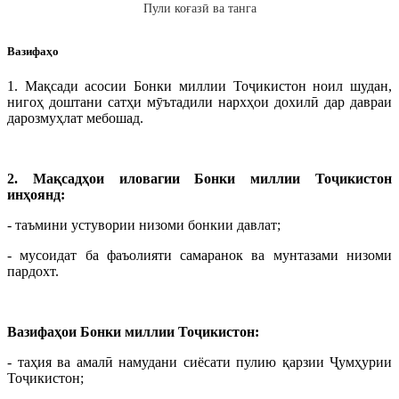
Пули коғазӣ ва танга
Вазифаҳо
1. Мақсади асосии Бонки миллии Тоҷикистон ноил шудан,
нигоҳ доштани сатҳи мӯътадили нархҳои дохилӣ дар давраи
дарозмуҳлат мебошад.
2. Мақсадҳои иловагии Бонки миллии Тоҷикистон
инҳоянд:
- таъмини устувории низоми бонкии давлат;
- мусоидат ба фаъолияти самаранок ва мунтазами низоми
пардохт.
Вазифаҳои Бонки миллии Тоҷикистон:
- таҳия ва амалӣ намудани сиёсати пулию қарзии Ҷумҳурии
Тоҷикистон;