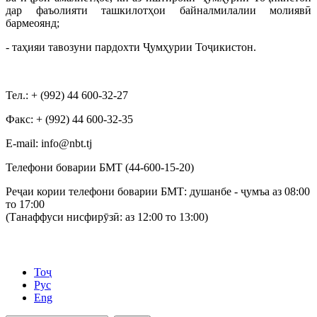
дар фаъолияти ташкилотҳои байналмилалии молиявӣ
бармеоянд;
- таҳияи тавозуни пардохти Ҷумҳурии Тоҷикистон.
Тел.: + (992) 44 600-32-27
Факс: + (992) 44 600-32-35
Е-mail: info@nbt.tj
Телефони боварии БМТ (44-600-15-20)
Реҷаи кории телефони боварии БМТ: душанбе - ҷумъа аз 08:00
то 17:00
(Танаффуси нисфирӯзӣ: аз 12:00 то 13:00)
Тоҷ
Рус
Eng