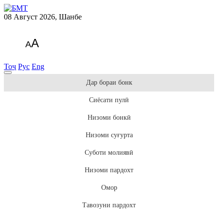
08 Август 2026, Шанбе
A
A
Тоҷ
Рус
Eng
Дар бораи бонк
Сиёсати пулӣ
Низоми бонкӣ
Низоми суғурта
Суботи молиявӣ
Низоми пардохт
Омор
Тавозуни пардохт