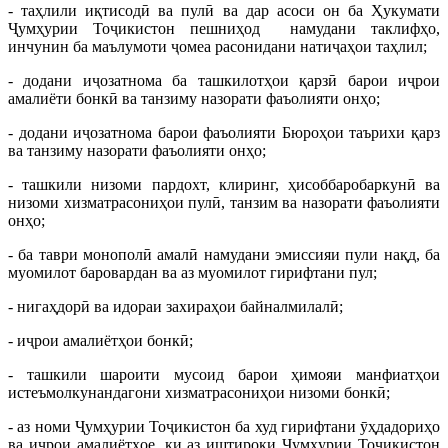
- таҳлили иқтисодӣ ва пулӣ ва дар асоси он ба Ҳукумати
Ҷумҳурии Тоҷикистон пешниҳод намудани таклифҳо,
инчунин ба маълумоти ҷомеа расонидани натиҷаҳои таҳлил;
- додани иҷозатнома ба ташкилотҳои қарзӣ барои иҷрои
амалиёти бонкӣ ва танзиму назорати фаъолияти онҳо;
- додани иҷозатнома барои фаъолияти Бюроҳои таърихи қарз
ва танзиму назорати фаъолияти онҳо;
- ташкили низоми пардохт, клиринг, ҳисоббаробаркунӣ ва
низоми хизматрасониҳои пулӣ, танзим ва назорати фаъолияти
онҳо;
- ба таври монополӣ амалӣ намудани эмиссияи пули нақд, ба
муомилот баровардан ва аз муомилот гирифтани пул;
- нигаҳдорӣ ва идораи захираҳои байналмилалӣ;
- иҷрои амалиётҳои бонкӣ;
- ташкили шароити мусоид барои ҳимояи манфиатҳои
истеъмолкунандагони хизматрасониҳои низоми бонкӣ;
- аз номи Ҷумҳурии Тоҷикистон ба худ гирифтани ӯҳдадориҳо
ва иҷрои амалиётҳое, ки аз иштироки Ҷумҳурии Тоҷикистон