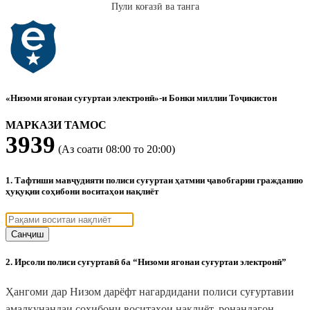
Пули коғазӣ ва танга
«Низоми ягонаи суғуртаи электронӣ»-и Бонки миллии Тоҷикистон
МАРКАЗИ ТАМОС
3939
(Аз соати 08:00 то 20:00)
1. Тафтиши мавҷудияти полиси суғуртаи ҳатмии ҷавобгарии гражданию
ҳуқуқии соҳибони воситаҳои нақлиёт
Санҷиш
2. Ирсоли полиси суғуртавӣ ба “Низоми ягонаи суғуртаи электронӣ”
Ҳангоми дар Низом дарёфт нагардидани полиси суғуртавии
амалкунандаи соҳибони воситаҳои нақлиёт, ронандагон