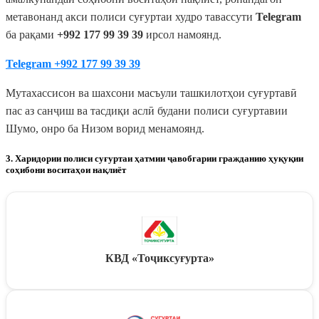
метавонанд акси полиси суғуртаи худро тавассути
Telegram
ба рақами
+992 177 99 39 39
ирсол намоянд.
Telegram
+992 177 99 39 39
Мутахассисон ва шахсони масъули ташкилотҳои суғуртавӣ
пас аз санҷиш ва тасдиқи аслӣ будани полиси суғуртавии
Шумо, онро ба Низом ворид менамоянд.
3. Харидории полиси суғуртаи ҳатмии ҷавобгарии гражданию ҳуқуқии
соҳибони воситаҳои нақлиёт
КВД «Тоҷиксуғурта»