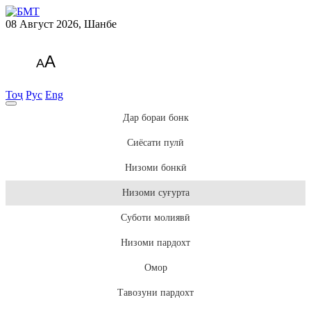
08 Август 2026, Шанбе
A
A
Тоҷ
Рус
Eng
Дар бораи бонк
Сиёсати пулӣ
Низоми бонкӣ
Низоми суғурта
Суботи молиявӣ
Низоми пардохт
Омор
Тавозуни пардохт