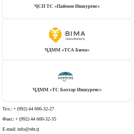
ҶСП ТС «Паймон Иншуренс»
ҶДММ «ТСА Бима»
ҶДММ «ТС Бохтар Иншуренс»
Тел.: + (992) 44 600-32-27
Факс: + (992) 44 600-32-35
Е-mail: info@nbt.tj