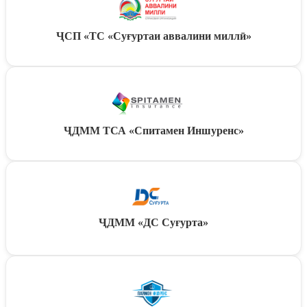
ҶСП «ТС «Суғуртаи аввалини миллӣ»
ҶДММ ТСА «Спитамен Иншуренс»
ҶДММ «ДС Суғурта»