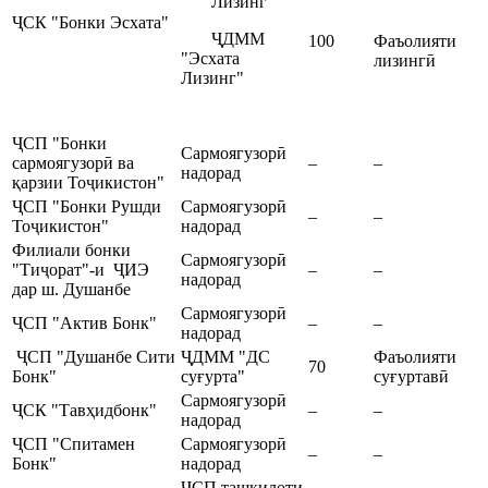
Лизинг”
ҶСК "Бонки Эсхата"
ҶДММ
100
Фаъолияти
"Эсхата
лизингӣ
Лизинг"
ҶСП "Бонки
Cармоягузорӣ
сармоягузорӣ ва
–
–
надорад
қарзии Тоҷикистон"
ҶСП "Бонки Рушди
Cармоягузорӣ
–
–
Тоҷикистон"
надорад
Филиали бонки
Cармоягузорӣ
"Тиҷорат"-и ҶИЭ
–
–
надорад
дар ш. Душанбе
Cармоягузорӣ
ҶСП "Актив Бонк"
–
–
надорад
ҶСП "Душанбе Сити
ҶДММ "ДС
Фаъолияти
70
Бонк"
суғурта"
суғуртавӣ
Cармоягузорӣ
ҶСК "Тавҳидбонк"
–
–
надорад
ҶСП "Спитамен
Cармоягузорӣ
–
–
Бонк"
надорад
ҶСП ташкилоти