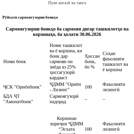
Пули коғазӣ ва танга
Рӯйхати cармоягузории бонкҳо
Сармоягузории бонкҳо ба сармояи дигар ташкилотҳо ва
корхонаҳо, ба ҳолати 30.06.2026
Номи ташкилот
ва ё корхона, ки
Соҳаи
бонк дар
Ҳиссаи
фаъолияти
Номи бонк
сармояи он
бонк,
ташкилот ва
зиёда аз 25%
бо %
ё корхона
ҳиссагузорӣ
кардааст
ҶДММ "Ориён
Фаъолияти
ҶСК "Ориёнбонк"
100
- Лизинг"
лизингӣ
БДА ҶТ
Cармоягузорӣ
–
–
"Амонатбонк"
надорад
Корхонаи
хориҷии ҶДММ
Фаъолияти
“Эсхата
100
лизингӣ