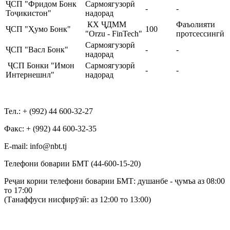
ҶСП "Фридом Бонк
Cармоягузорӣ
-
-
Тоҷикистон"
надорад
КХ ҶДММ
Фаъолияти
ҶСП "Ҳумо Бонк"
100
"Orzu - FinTech"
протсессингӣ
Cармоягузорӣ
ҶСП "Васл Бонк"
-
-
надорад
ҶСП Бонки "Имон
Cармоягузорӣ
-
-
Интернешнл"
надорад
Тел.: + (992) 44 600-32-27
Факс: + (992) 44 600-32-35
Е-mail: info@nbt.tj
Телефони боварии БМТ (44-600-15-20)
Реҷаи кории телефони боварии БМТ: душанбе - ҷумъа аз 08:00
то 17:00
(Танаффуси нисфирӯзӣ: аз 12:00 то 13:00)