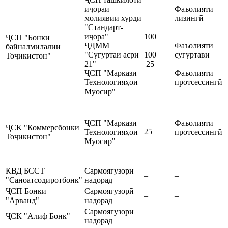
иҷораи
Фаъолияти
молиявии хурди
лизингӣ
"Стандарт-
иҷора"
100
ҶСП "Бонки
ҶДММ
Фаъолияти
байналмилалии
"Суғуртаи асри
100
суғуртавӣ
Тоҷикистон"
21"
25
ҶСП "Маркази
Фаъолияти
Технологияҳои
протсессингӣ
Муосир"
ҶСП "Маркази
Фаъолияти
ҶСК "Коммерсбонки
25
Технологияҳои
протсессингӣ
Тоҷикистон"
Муосир"
КВД БССТ
Cармоягузорӣ
–
–
"Саноатсодиротбонк"
надорад
ҶСП Бонки
Cармоягузорӣ
–
–
"Арванд"
надорад
Cармоягузорӣ
ҶСК "Алиф Бонк"
–
–
надорад