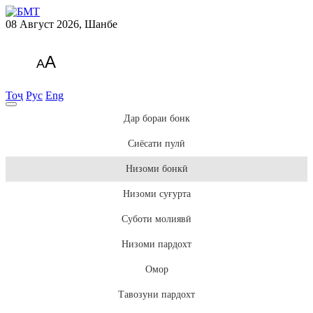
08 Август 2026, Шанбе
A
A
Тоҷ
Рус
Eng
Дар бораи бонк
Сиёсати пулӣ
Низоми бонкӣ
Низоми суғурта
Суботи молиявӣ
Низоми пардохт
Омор
Тавозуни пардохт