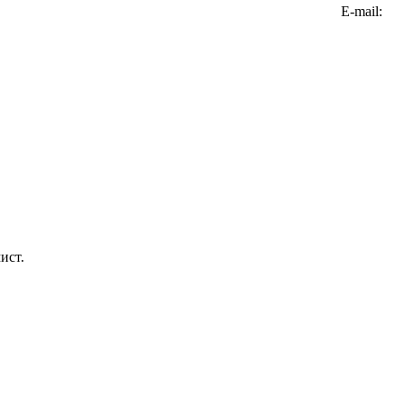
Е-mail:
ист.