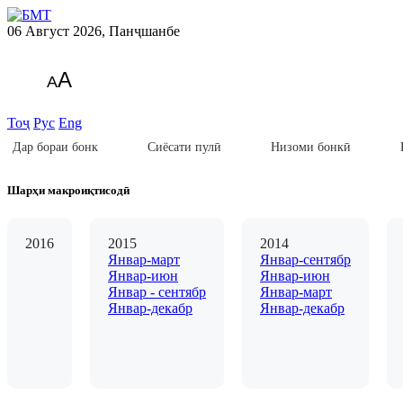
06 Август 2026, Панҷшанбе
A
A
Тоҷ
Рус
Eng
Дар бораи бонк
Сиёсати пулӣ
Низоми бонкӣ
Шарҳи макроиқтисодӣ
2016
2015
2014
Январ-март
Январ-сентябр
Январ-июн
Январ-июн
Январ - сентябр
Январ-март
Январ-декабр
Январ-декабр