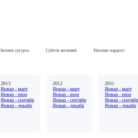
Низоми суғурта
Суботи молиявӣ
Низоми пардохт
2013
2012
2011
Январ - март
Январ - март
Январ - март
Январ - июн
Январ - июн
Январ - июн
Январ - сентябр
Январ - сентябр
Январ - сентяб
Январ - декабр
Январ - декабр
Январ - декабр