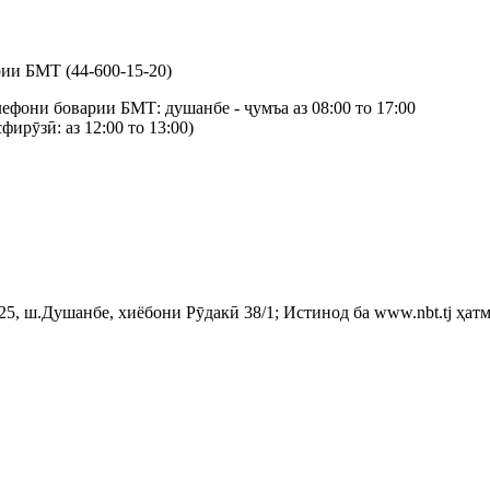
ии БМТ (44-600-15-20)
лефони боварии БМТ: душанбе - ҷумъа аз 08:00 то 17:00
ирӯзӣ: аз 12:00 то 13:00)
, ш.Душанбе, хиёбони Рӯдакӣ 38/1; Истинод ба www.nbt.tj ҳатм