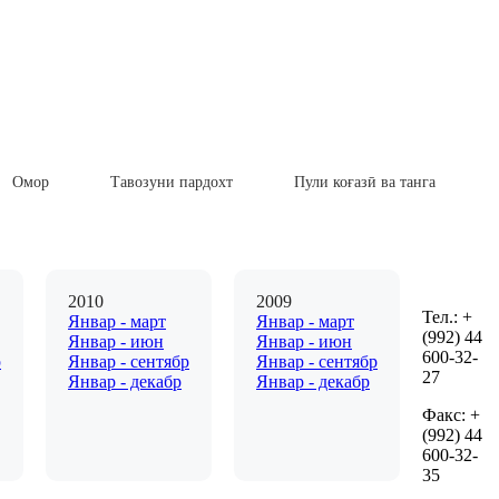
Омор
Тавозуни пардохт
Пули коғазӣ ва танга
2010
2009
Тел.: +
Январ - март
Январ - март
(992) 44
Январ - июн
Январ - июн
600-32-
р
Январ - сентябр
Январ - сентябр
27
Январ - декабр
Январ - декабр
Факс: +
(992) 44
600-32-
35