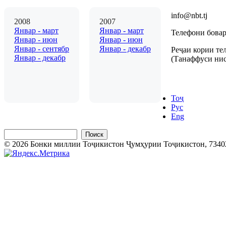
info@nbt.tj
2008
2007
Январ - март
Январ - март
Телефони бовар
Январ - июн
Январ - июн
Январ - сентябр
Январ - декабр
Реҷаи кории те
Январ - декабр
(Танаффуси нисф
Тоҷ
Рус
Eng
Поиск
© 2026 Бонки миллии Тоҷикистон Ҷумҳурии Тоҷикистон, 734025