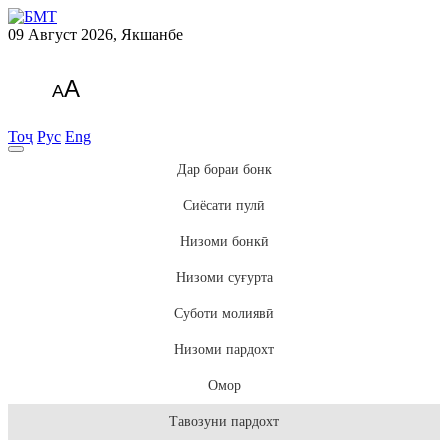
09 Август 2026, Якшанбе
A
A
Тоҷ
Рус
Eng
Дар бораи бонк
Сиёсати пулӣ
Низоми бонкӣ
Низоми суғурта
Суботи молиявӣ
Низоми пардохт
Омор
Тавозуни пардохт