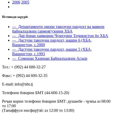
2006
2005
Истиноди зарурӣ:
— Департаменти омори тавозуни пардохт ва мавқеи
байналхалқии сармоягузории ХБА
— Дар бораи ҳамкории Ҷумҳурии Тоҷикистон бо ХБА
— Дастури тавозуни пардохт, нашри 6 (ХБА,
Вашингтон, с.2009
— Дастури тавозуни пардохт, нашри 5 (ХБА,
Вашингтон, с.1993
— Сомонаи Хазинаи Байналхалқии Асъор
Тел.: + (992) 44 600-32-27
Факс: + (992) 44 600-32-35
Е-mail: info@nbt.tj
Телефони боварии БМТ (44-600-15-20)
Реҷаи кории телефони боварии БМТ: душанбе - ҷумъа аз 08:00
то 17:00
(Танаффуси нисфирӯзӣ: аз 12:00 то 13:00)