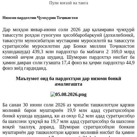
Пули коғазӣ ва танга
Низоми пардохтии Ҷумҳурии Тоҷикистон
Дар моҳҳои январ-июни соли 2026 дар қаламрави ҷумҳурӣ
тавассути роҳҳои гуногуни ҳисоббаробаркунӣ (дохилибонкӣ,
тавассути муносибатҳои мустақими муросилотӣ ва тавассути
суратҳисоби муросилотии дар Бонки миллии Тоҷикистон
кушодашуда) 439,3 млн пардохтҳо ба маблағи 2 169,0 млрд
сомонӣ анҷом дода шуданд. Шумораи пардохтҳо нисбат ба
ҳамин давраи соли гузашта 17,4 фоиз ва ҳаҷми пардохтҳо 44,9
фоиз зиёд гардиданд.
Маълумот оид ба пардохтҳои дар низоми бонкӣ
амалигашта
Ба санаи 30 июни соли 2026 аз ҷониби ташкилотҳои қарзии
молиявӣ барои муштариён 19,9 млн адад суратҳисобҳои
бонкӣ кушода шудаанд, ки аз онҳо 0,2 млн адад суратҳисобҳо
ба шахсони ҳуқуқӣ ва 19,7 млн адад суратҳисобҳо ба шахсони
воқеӣ тааллуқ доранд. Шумораи суратҳисобҳои бонкии
муштариён дар ташкилотҳои қарзии молиявӣ нисбат ба ҳамин