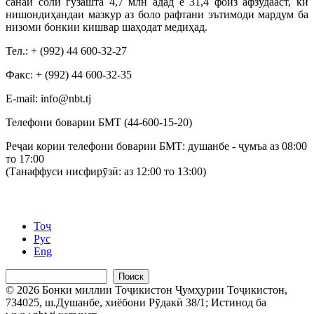
санаи соли гузашта 4,7 млн адад ё 31,4 фоиз афзудааст, ки
нишондиҳандаи мазкур аз боло рафтани эътимоди мардум ба
низоми бонкии кишвар шаҳодат медиҳад.
Тел.: + (992) 44 600-32-27
Факс: + (992) 44 600-32-35
Е-mail: info@nbt.tj
Телефони боварии БМТ (44-600-15-20)
Реҷаи кории телефони боварии БМТ: душанбе - ҷумъа аз 08:00
то 17:00
(Танаффуси нисфирӯзӣ: аз 12:00 то 13:00)
Тоҷ
Рус
Eng
Поиск
© 2026 Бонки миллии Тоҷикистон Ҷумҳурии Тоҷикистон,
734025, ш.Душанбе, хиёбони Рӯдакӣ 38/1; Истинод ба