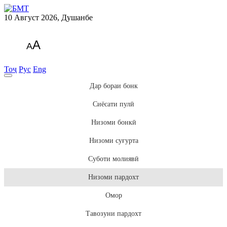
10 Август 2026, Душанбе
A
A
Тоҷ
Рус
Eng
Дар бораи бонк
Сиёсати пулӣ
Низоми бонкӣ
Низоми суғурта
Суботи молиявӣ
Низоми пардохт
Омор
Тавозуни пардохт