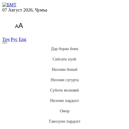
07 Август 2026, Ҷумъа
A
A
Тоҷ
Рус
Eng
Дар бораи бонк
Сиёсати пулӣ
Низоми бонкӣ
Низоми суғурта
Суботи молиявӣ
Низоми пардохт
Омор
Тавозуни пардохт