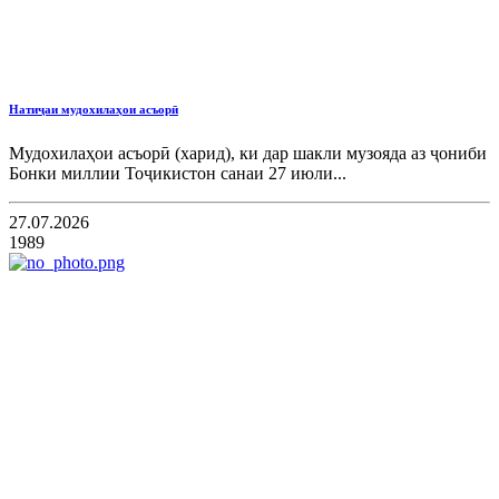
Натиҷаи мудохилаҳои асъорӣ
Мудохилаҳои асъорӣ (харид), ки дар шакли музояда аз ҷониби
Бонки миллии Тоҷикистон санаи 27 июли...
27.07.2026
1989