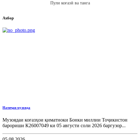
Пули коғазӣ ва танга
Ахбор
Натиҷаи музояда
Музоядаи коғазҳои қиматноки Бонки миллии Тоҷикистон
барориши К26007049 ки 05 августи соли 2026 баргузор...
05.08.2026