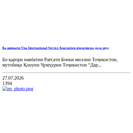
Ба ширкати Visa International Service Association иҷозатнома дода шуд
Бо қарори навбатии Раёсати Бонки миллии Тоҷикистон,
мутобиқи Қонуни Ҷумҳурии Тоҷикистон “Дар...
27.07.2026
1394