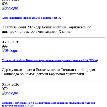
696
Ҳамоиши иттилоотӣ вобаста ба барномаи JISPA
4 августи соли 2026 дар Бонки миллии Тоҷикистон бо
иштироки директори минтақавии Хазинаи...
05.08.2026
999
Мулоқот бо ҳайати Барномаи муштараки стипендиявии Ҷопон ва ХБА (JISPA)
Дар мулоқоти раиси Бонки миллии Тоҷикистон Фирдавс
Толибзода бо намояндагони Барномаи муштараки...
05.08.2026
970
Семинари омӯзишӣ оид ба нақши ташкилотҳои қарзии молиявӣ дар татбиқи
талаботи тавсияҳои ФАТФ