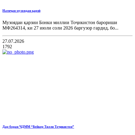
Натиҷаи музоядаи қарзӣ
Музоядаи қарзии Бонки миллии Тоҷикистон барориши
МФ264314, ки 27 июли соли 2026 баргузор гардид, бо...
27.07.2026
1792
Дар бораи ҶДММ “Бейкер Тилли Тоҷикистон”