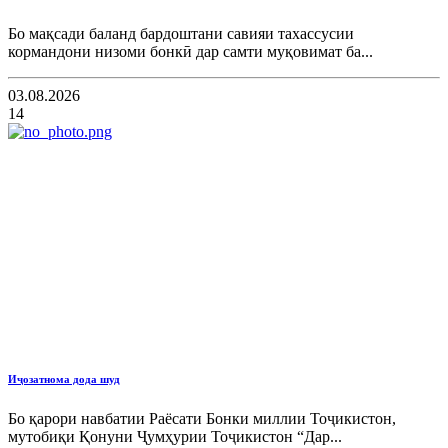
Бо мақсади баланд бардоштани савияи тахассусии
кормандони низоми бонкӣ дар самти муқовимат ба...
03.08.2026
14
Иҷозатнома дода шуд
Бо қарори навбатии Раёсати Бонки миллии Тоҷикистон,
мутобиқи Қонуни Ҷумҳурии Тоҷикистон “Дар...