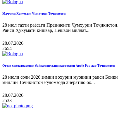
Маҷлиси Ҳукумати Ҷумҳурии Тоҷикистон
28 июл таҳти раёсати Президенти Ҷумҳурии Тоҷикистон,
Раиси Ҳукумати кишвар, Пешвои миллат...
28.07.2026
2654
Оғози хизматрасонии байналмилалии пардохтии Apple Pay дар Тоҷикистон
28 июли соли 2026 зимни вохӯрии муовини раиси Бонки
миллии Тоҷикистон Ғуломзода Зиёратшо бо...
28.07.2026
2533