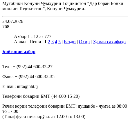
Мутобиқи Қонуни Ҷумҳурии Тоҷикистон “Дар бораи Бонки
миллии Тоҷикистон”, Қонуни Ҷумҳурии...
24.07.2026
768
Ахбор 1 - 12 аз 777
Аввал | Пешӣ |
1
2
3
4
5
|
Баъдӣ
|
Охир
|
Ҳамаи саҳифаҳо
Бойгонии ахбор
Тел.: + (992) 44 600-32-27
Факс: + (992) 44 600-32-35
Е-mail: info@nbt.tj
Телефони боварии БМТ (44-600-15-20)
Реҷаи кории телефони боварии БМТ: душанбе - ҷумъа аз 08:00
то 17:00
(Танаффуси нисфирӯзӣ: аз 12:00 то 13:00)