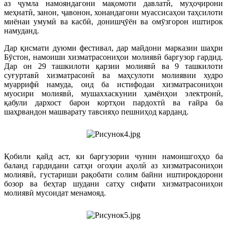
аз ҷумла намояндагони мақомоти давлатӣ, муҳоҷирони
меҳнатӣ, занон, ҷавонон, хонандагони муассисаҳои таҳсилоти
миёнаи умумӣ ва касбӣ, донишҷӯён ва омӯзгорон иштирок
намуданд.
Дар қисмати дуюми фестивал, дар майдони марказии шаҳри
Бӯстон, намоиши хизматрасониҳои молиявӣ баргузор гардид.
Дар он 29 ташкилоти қарзии молиявӣ ва 9 ташкилоти
суғуртавӣ хизматрасонӣ ва маҳсулоти молиявии худро
муаррифӣ намуда, оид ба истифодаи хизматрасониҳои
муосири молиявӣ, мушаххаскунии ҳамёнҳои электронӣ,
қабули дархост барои кортҳои пардохтӣ ва ғайра ба
шаҳрвандон машварату тавсияҳо пешниҳод карданд.
Қобили қайд аст, ки баргузории чунин намоишгоҳҳо ба
баланд гардидани сатҳи огоҳии аҳолӣ аз хизматрасониҳои
молиявӣ, густариши рақобати солим байни иштирокдорони
бозор ва беҳтар шудани сатҳу сифати хизматрасониҳои
молиявӣ мусоидат менамояд.