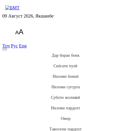
09 Август 2026, Якшанбе
A
A
Тоҷ
Рус
Eng
Дар бораи бонк
Сиёсати пулӣ
Низоми бонкӣ
Низоми суғурта
Суботи молиявӣ
Низоми пардохт
Омор
Тавозуни пардохт