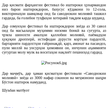
Дар қисмати фарҳангии фестивал бо иштироки ҳунармандон
низ барои иштирокдорон, бахусус кӯдакони то 12-сола,
викторинаҳои шавқовар оид ба саводнокии молиявӣ ташкил
гардида, ба ғолибон туҳфаҳои хотиравӣ тақдим карда шуданд.
Дар озмунҳои фестивал ба иштирокдорон зиёда аз 30 савол
оид ба масъалаҳои муҳимми низоми бонкӣ ва суғурта, аз
ҷумла шинохти амалҳои қаллобии молиявӣ, паёмадҳои
ҳуқуқии дропперӣ, истифодаи дурусти кортҳои пардохтӣ,
бартарияти пардохтҳои ғайринақдӣ, қарз, амонат ва пасандоз,
пули миллӣ ва унсурҳои ҳимоявии он, инчунин аҳаммияти
суғуртаи молу мулк ва воситаҳои нақлиёт пешниҳод гардид.
Дар маҷмӯъ, дар ҳамаи қисматҳои фестивали «Саводнокии
молиявӣ» зиёда аз 3000 нафар сокинон ва меҳмонони шаҳри
Бӯстон иштирок намуданд.
Шуъбаи матбуот