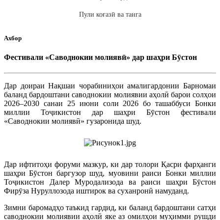
Пули коғазӣ ва танга
Ахбор
Фестивали «Саводнокии молиявӣ» дар шаҳри Бӯстон
Дар доираи Нақшаи чорабиниҳои амалигардонии Барномаи
баланд бардоштани саводнокии молиявии аҳолӣ барои солҳои
2026–2030 санаи 25 июни соли 2026 бо ташаббуси Бонки
миллии Тоҷикистон дар шаҳри Бӯстон фестивали
«Саводнокии молиявӣ» гузаронида шуд.
Дар ифтитоҳи форуми мазкур, ки дар толори Қасри фарҳанги
шаҳри Бӯстон баргузор шуд, муовини раиси Бонки миллии
Тоҷикистон Далер Муродализода ва раиси шаҳри Бӯстон
Фирӯза Нуруллозода иштирок ва суханронӣ намуданд.
Зимни баромадҳо таъкид гардид, ки баланд бардоштани сатҳи
саводнокии молиявии аҳолӣ яке аз омилҳои муҳимми рушди