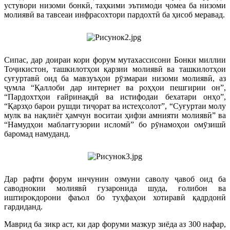
устувори низоми бонкӣ, таҳкими эътимоди ҷомеа ба низоми
молиявӣ ва тавсеаи инфрасохтори пардохтӣ ба ҳисоб меравад.
Сипас, дар доираи кори форум мутахассисони Бонки миллии
Тоҷикистон, ташкилотҳои қарзии молиявӣ ва ташкилотҳои
суғуртавӣ оид ба мавзуъҳои рӯзмараи низоми молиявӣ, аз
ҷумла “Қаллоби дар интернет ва роҳҳои пешгирии он”,
“Пардохтҳои ғайринақдӣ ва истифодаи бехатари онҳо”,
“Қарзҳо барои рушди тиҷорат ва истеҳсолот”, “Суғуртаи молу
мулк ва нақлиёт ҳамчун воситаи ҳифзи амнияти молиявӣ” ва
“Намудҳои маблағгузории исломӣ” бо рӯнамоҳои омӯзишӣ
баромад намуданд.
Дар рафти форум инчунин озмуни саволу ҷавоб оид ба
саводнокии молиявӣ гузаронида шуда, ғолибон ва
иштирокдорони фаъол бо туҳфаҳои хотиравӣ қадрдонӣ
гардиданд.
Маврид ба зикр аст, ки дар форуми мазкур зиёда аз 300 нафар,