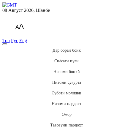
08 Август 2026, Шанбе
A
A
Тоҷ
Рус
Eng
Дар бораи бонк
Сиёсати пулӣ
Низоми бонкӣ
Низоми суғурта
Суботи молиявӣ
Низоми пардохт
Омор
Тавозуни пардохт