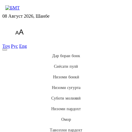
08 Август 2026, Шанбе
A
A
Тоҷ
Рус
Eng
Дар бораи бонк
Сиёсати пулӣ
Низоми бонкӣ
Низоми суғурта
Суботи молиявӣ
Низоми пардохт
Омор
Тавозуни пардохт