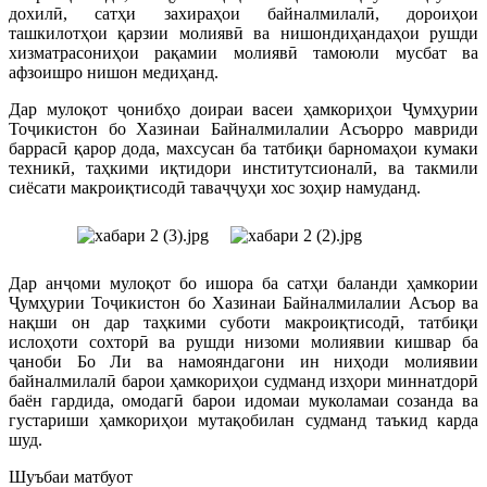
дохилӣ, сатҳи захираҳои байналмилалӣ, дороиҳои
ташкилотҳои қарзии молиявӣ ва нишондиҳандаҳои рушди
хизматрасониҳои рақамии молиявӣ тамоюли мусбат ва
афзоишро нишон медиҳанд.
Дар мулоқот ҷонибҳо доираи васеи ҳамкориҳои Ҷумҳурии
Тоҷикистон бо Хазинаи Байналмилалии Асъорро мавриди
баррасӣ қарор дода, махсусан ба татбиқи барномаҳои кумаки
техникӣ, таҳкими иқтидори институтсионалӣ, ва такмили
сиёсати макроиқтисодӣ таваҷҷуҳи хос зоҳир намуданд.
Дар анҷоми мулоқот бо ишора ба сатҳи баланди ҳамкории
Ҷумҳурии Тоҷикистон бо Хазинаи Байналмилалии Асъор ва
нақши он дар таҳкими суботи макроиқтисодӣ, татбиқи
ислоҳоти сохторӣ ва рушди низоми молиявии кишвар ба
ҷаноби Бо Ли ва намояндагони ин ниҳоди молиявии
байналмилалӣ барои ҳамкориҳои судманд изҳори миннатдорӣ
баён гардида, омодагӣ барои идомаи муколамаи созанда ва
густариши ҳамкориҳои мутақобилан судманд таъкид карда
шуд.
Шуъбаи матбуот