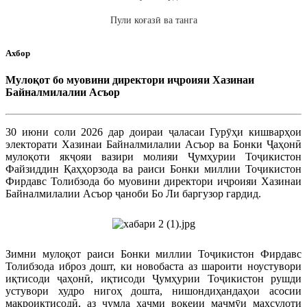
Пули коғазӣ ва танга
Ахбор
Мулоқот бо муовини директори иҷроияи Хазинаи
Байналмилалии Асъор
30 июни соли 2026 дар доираи ҷаласаи Гурӯҳи кишварҳои
электорати Хазинаи Байналмилалии Асъор ва Бонки Ҷаҳонӣ
мулоқоти якҷояи вазири молияи Ҷумҳурии Тоҷикистон
Файзиддин Қаҳҳорзода ва раиси Бонки миллии Тоҷикистон
Фирдавс Толибзода бо муовини директори иҷроияи Хазинаи
Байналмилалии Асъор ҷаноби Бо Ли баргузор гардид.
Зимни мулоқот раиси Бонки миллии Тоҷикистон Фирдавс
Толибзода иброз дошт, ки новобаста аз шароити ноустувори
иқтисоди ҷаҳонӣ, иқтисоди Ҷумҳурии Тоҷикистон рушди
устувори худро нигоҳ дошта, нишондиҳандаҳои асосии
макроиқтисодӣ, аз ҷумла ҳаҷми воқеии маҷмӯи маҳсулоти