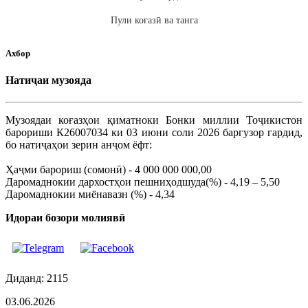
Пули коғазӣ ва танга
Ахбор
Натиҷаи музояда
Музоядаи коғазҳои қиматноки Бонки миллии Тоҷикистон
барориши К26007034 ки 03 июни соли 2026 баргузор гардид,
бо натиҷаҳои зерин анҷом ёфт:
Ҳаҷми барориш (сомонӣ) - 4 000 000 000,00
Даромаднокии дархостҳои пешниҳодшуда(%) - 4,19 – 5,50
Даромаднокии миёнавазн (%) - 4,34
Идораи бозори молиявӣ
Диданд: 2115
03.06.2026