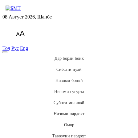
08 Август 2026, Шанбе
A
A
Тоҷ
Рус
Eng
Дар бораи бонк
Сиёсати пулӣ
Низоми бонкӣ
Низоми суғурта
Суботи молиявӣ
Низоми пардохт
Омор
Тавозуни пардохт