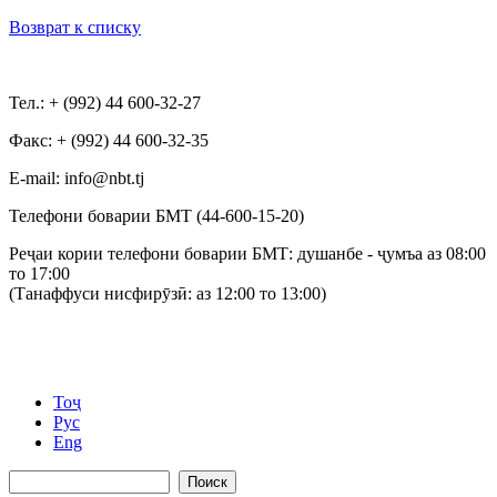
Возврат к списку
Тел.: + (992) 44 600-32-27
Факс: + (992) 44 600-32-35
Е-mail: info@nbt.tj
Телефони боварии БМТ (44-600-15-20)
Реҷаи кории телефони боварии БМТ: душанбе - ҷумъа аз 08:00
то 17:00
(Танаффуси нисфирӯзӣ: аз 12:00 то 13:00)
Тоҷ
Рус
Eng
Поиск