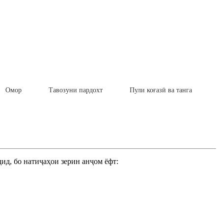
Омор
Тавозуни пардохт
Пули коғазӣ ва танга
ид, бо натиҷаҳои зерин анҷом ёфт: