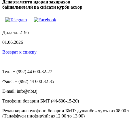
Департаменти идораи захираҳои
байналмилалӣ ва сиёсати қурби асъор
Диданд: 2195
01.06.2026
Возврат к списку
Тел.: + (992) 44 600-32-27
Факс: + (992) 44 600-32-35
Е-mail: info@nbt.tj
Телефони боварии БМТ (44-600-15-20)
Реҷаи кории телефони боварии БМТ: душанбе - ҷумъа аз 08:00 т
(Танаффуси нисфирӯзӣ: аз 12:00 то 13:00)