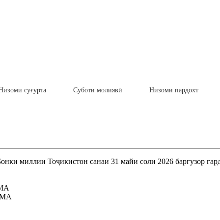
Низоми суғурта
Суботи молиявӣ
Низоми пардохт
Бонки миллии Тоҷикистон санаи 31 майи соли 2026 баргузор гард
ИМА
 ИМА