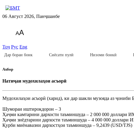
06 Август 2026, Панҷшанбе
A
A
Тоҷ
Рус
Eng
Дар бораи бонк
Сиёсати пулӣ
Низоми бонкӣ
Ахбор
Натиҷаи мудохилаҳои асъорӣ
Мудохилаҳои асъорӣ (харид), ки дар шакли музояда аз ҷониби 
Шумораи иштирокдорон – 3
Ҳаҷми камтарини дархости таъминшуда – 2 000 000 доллари 
Ҳаҷми зиёдтарини дархости таъминшуда – 4 000 000 доллари
Қурби миёнавазни дархостҳои таъминшуда – 9,2439 (USD/TJS)