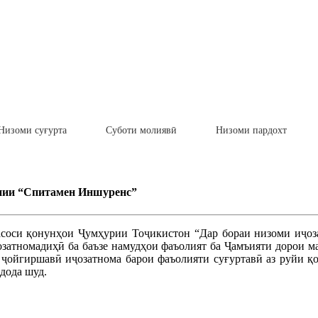
Низоми суғурта
Суботи молиявӣ
Низоми пардохт
нии “Спитамен Иншуренс”
асоси қонунҳои Ҷумҳурии Тоҷикистон “Дар бораи низоми иҷоза
затномадиҳӣ ба баъзе намудҳои фаъолият ба Ҷамъияти дорои м
ҷойгиршавӣ иҷозатнома барои фаъолияти суғуртавӣ аз руйи қ
дода шуд.