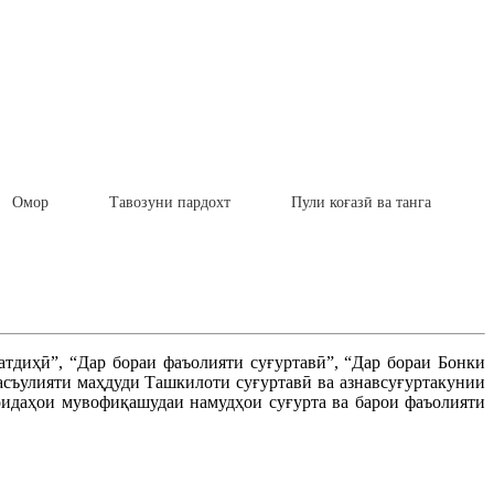
Омор
Тавозуни пардохт
Пули коғазӣ ва танга
тдиҳӣ”, “Дар бораи фаъолияти суғуртавӣ”, “Дар бораи Бонки
асъулияти маҳдуди Ташкилоти суғуртавӣ ва азнавсуғуртакунии
оидаҳои мувофиқашудаи намудҳои суғурта ва барои фаъолияти