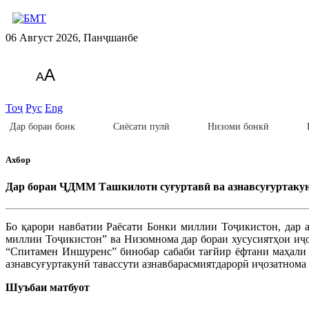
06 Август 2026, Панҷшанбе
A
A
Тоҷ
Рус
Eng
Дар бораи бонк
Сиёсати пулӣ
Низоми бонкӣ
Ахбор
Дар бораи ҶДММ Ташкилоти суғуртавӣ ва азнавсуғуртаку
Бо қарори навбатии Раёсати Бонки миллии Тоҷикистон, дар 
миллии Тоҷикистон” ва Низомнома дар бораи хусусиятҳои иҷо
“Спитамен Иншуренс” бинобар сабаби тағйир ёфтани маҳали 
азнавсуғуртакунӣ тавассути азнавбарасмиятдарорӣ иҷозатнома 
Шуъбаи матбуот