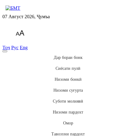
07 Август 2026, Ҷумъа
A
A
Тоҷ
Рус
Eng
Дар бораи бонк
Сиёсати пулӣ
Низоми бонкӣ
Низоми суғурта
Суботи молиявӣ
Низоми пардохт
Омор
Тавозуни пардохт