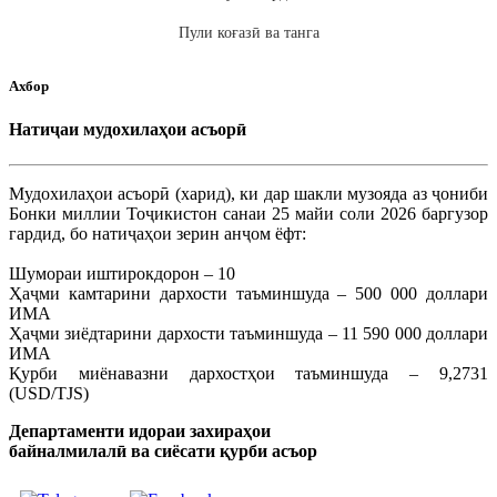
Пули коғазӣ ва танга
Ахбор
Натиҷаи мудохилаҳои асъорӣ
Мудохилаҳои асъорӣ (харид), ки дар шакли музояда аз ҷониби
Бонки миллии Тоҷикистон санаи 25 майи соли 2026 баргузор
гардид, бо натиҷаҳои зерин анҷом ёфт:
Шумораи иштирокдорон – 10
Ҳаҷми камтарини дархости таъминшуда – 500 000 доллари
ИМА
Ҳаҷми зиёдтарини дархости таъминшуда – 11 590 000 доллари
ИМА
Қурби миёнавазни дархостҳои таъминшуда – 9,2731
(USD/TJS)
Департаменти идораи захираҳои
байналмилалӣ ва сиёсати қурби асъор