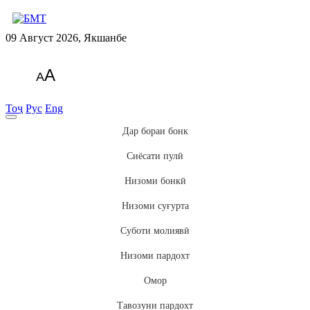
09 Август 2026, Якшанбе
A
A
Тоҷ
Рус
Eng
Дар бораи бонк
Сиёсати пулӣ
Низоми бонкӣ
Низоми суғурта
Суботи молиявӣ
Низоми пардохт
Омор
Тавозуни пардохт