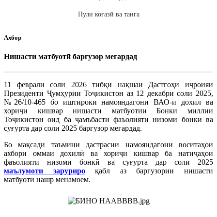
Пули коғазӣ ва танга
Ахбор
Нишасти матбуотӣ баргузор мегардад
11 феврали соли 2026 тибқи нақшаи Дастгоҳи иҷроияи
Президенти Ҷумҳурии Тоҷикистон аз 12 декабри соли 2025,
№26/10-465 бо иштироки намояндагони ВАО-и дохил ва
хориҷи кишвар нишасти матбуотии Бонки миллии
Тоҷикистон оид ба ҷамъбасти фаъолияти низоми бонкӣ ва
суғурта дар соли 2025 баргузор мегардад.
Бо мақсади таъмини дастрасии намояндагони воситаҳои
ахбори оммаи дохилӣ ва хориҷи кишвар ба натиҷаҳои
фаъолияти низоми бонкӣ ва суғурта дар соли 2025
маълумоти заруриро
қабл аз баргузории нишасти
матбуотӣ нашр менамоем.