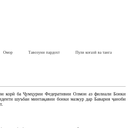
Омор
Тавозуни пардохт
Пули коғазӣ ва танга
ари корӣ ба Ҷумҳурии Федеративии Олмон аз филиали Бонки
денти шуъбаи минтақавии бонки мазкур дар Бавария ҷаноби
т.