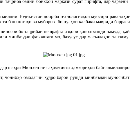
и таҷриба байни бонкҳои марказӣ сурат гирифта, дар ҷараёни б
 миллии Тоҷикистон доир ба технологияҳои муосири равандҳои
ати банкнотаҳо ва мубориза бо пулҳои қалбакӣ мавриди баррасӣ
шиносоӣ бо таҷрибаи пешрафта изҳори қаноатмандӣ намуда, қайд
или минбаъдаи фаъолияти мо, бахусус дар масъалаҳои танзиму
 дар шаҳри Мюнхен низ аҳаммияти ҳамкориҳои байналмилалиро 
шт, ҷонибҳо омодагии худро барои рушди минбаъдаи муносибат