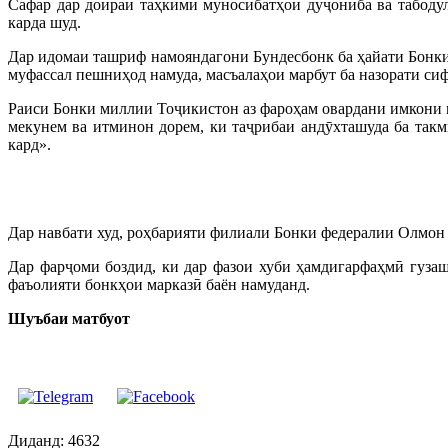
Сафар дар доираи таҳкими муносибатҳои дуҷониба ва табодул
карда шуд.
Дар идомаи ташриф намояндагони Бундесбонк ба ҳайати Бонки
муфассал пешниҳод намуда, масъалаҳои марбут ба назорати сиф
Раиси Бонки миллии Тоҷикистон аз фароҳам овардани имкони 
мекунем ва итминон дорем, ки таҷрибаи андӯхташуда ба такм
кард».
Дар навбати худ, роҳбарияти филиали Бонки федералии Олмон
Дар фарҷоми боздид, ки дар фазои хуби ҳамдигарфаҳмӣ гуза
фаъолияти бонкҳои марказӣ баён намуданд.
Шуъбаи матбуот
Диданд: 4632