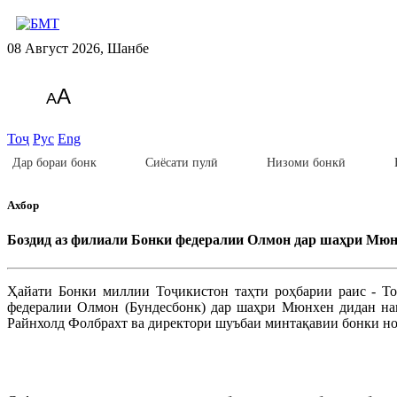
08 Август 2026, Шанбе
A
A
Тоҷ
Рус
Eng
Дар бораи бонк
Сиёсати пулӣ
Низоми бонкӣ
Ахбор
Боздид аз филиали Бонки федералии Олмон дар шаҳри Мю
Ҳайати Бонки миллии Тоҷикистон таҳти роҳбарии раис - Т
федералии Олмон (Бундесбонк) дар шаҳри Мюнхен дидан нам
Райнхолд Фолбрахт ва директори шуъбаи минтақавии бонки н