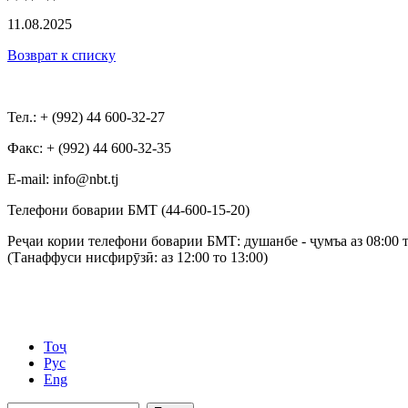
11.08.2025
Возврат к списку
Тел.: + (992) 44 600-32-27
Факс: + (992) 44 600-32-35
Е-mail: info@nbt.tj
Телефони боварии БМТ (44-600-15-20)
Реҷаи кории телефони боварии БМТ: душанбе - ҷумъа аз 08:00 т
(Танаффуси нисфирӯзӣ: аз 12:00 то 13:00)
Тоҷ
Рус
Eng