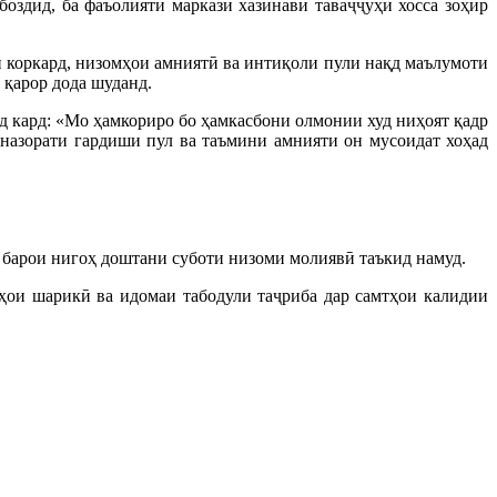
оздид, ба фаъолияти маркази хазинавӣ таваҷҷуҳи хосса зоҳир
 коркард, низомҳои амниятӣ ва интиқоли пули нақд маълумоти
 қарор дода шуданд.
 кард: «Мо ҳамкориро бо ҳамкасбони олмонии худ ниҳоят қадр
 назорати гардиши пул ва таъмини амнияти он мусоидат хоҳад
барои нигоҳ доштани суботи низоми молиявӣ таъкид намуд.
ҳои шарикӣ ва идомаи табодули таҷриба дар самтҳои калидии