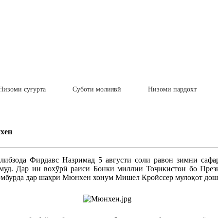
Низоми суғурта
Суботи молиявӣ
Низоми пардохт
нхен
олибзода Фирдавс Назримад 5 августи соли равон зимни саф
уд. Дар ин вохӯрӣ раиси Бонки миллии Тоҷикистон бо Прези
омбурда дар шаҳри Мюнхен хонум Мишел Кройссер мулоқот дош