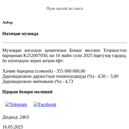
Пули коғазӣ ва танга
Ахбор
Натиҷаи музояда
Музоядаи коғазҳои қиматноки Бонки миллии Тоҷикистон
барориши К252007050, ки 16 майи соли 2025 баргузор гардид,
бо натиҷаҳои зерин анҷом ёфт:
Ҳаҷми барориш (сомонӣ) - 355 000 000,00
Даромаднокии дархостҳои пешниҳодшуда (%) - 4,50 – 5,00
Даромаднокии миёнавазн (%) - 4,73
Идораи бозори молиявӣ
Диданд: 2463
16.05.2025