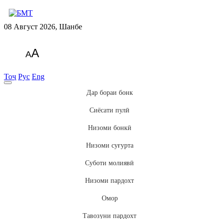
08 Август 2026, Шанбе
A
A
Тоҷ
Рус
Eng
Дар бораи бонк
Сиёсати пулӣ
Низоми бонкӣ
Низоми суғурта
Суботи молиявӣ
Низоми пардохт
Омор
Тавозуни пардохт