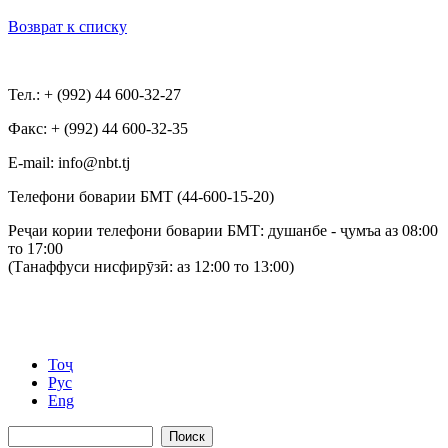
Возврат к списку
Тел.: + (992) 44 600-32-27
Факс: + (992) 44 600-32-35
Е-mail: info@nbt.tj
Телефони боварии БМТ (44-600-15-20)
Реҷаи кории телефони боварии БМТ: душанбе - ҷумъа аз 08:00
то 17:00
(Танаффуси нисфирӯзӣ: аз 12:00 то 13:00)
Тоҷ
Рус
Eng
Поиск