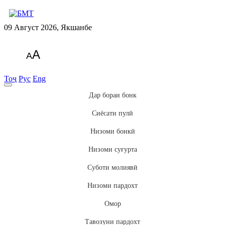
09 Август 2026, Якшанбе
A
A
Тоҷ
Рус
Eng
Дар бораи бонк
Сиёсати пулӣ
Низоми бонкӣ
Низоми суғурта
Суботи молиявӣ
Низоми пардохт
Омор
Тавозуни пардохт