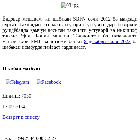
Ёддовар мешавем, ки шабакаи SBFN соли 2012 бо мақсади
суръат бахшидан ба маблағгузории устувор дар бозорҳои
рушдёбанда ҳамчун воситаи тақвияти устуворӣ ва инкишоф
таъсис ёфта, Бонки миллии Тоҷикистон бо назардошти
манфиатҳои БМТ ва низоми бонкӣ
8 декабри соли 2023
ба
шабакаи номбурда пайваст гардидааст.
Шуъбаи матбуот
Диданд: 7030
13.09.2024
Возврат к списку
Тел.: + (992) 44 600-32-27