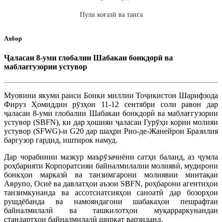
Пули коғазӣ ва танга
Ахбор
Ҷаласаи 8-уми глобалии Шабакаи бонкдорӣ ва
маблағгузории устувор
Муовини якуми раиси Бонки миллии Тоҷикистон Шарифзода
Фируз Ҳомиддин рӯзҳои 11-12 сентябри соли равон дар
ҷаласаи 8-уми глобалии Шабакаи бонкдорӣ ва маблағгузории
устувор (SBFN), ки дар ҳошияи ҷаласаи Гурӯҳи кории молияи
устувор (SFWG)-и G20 дар шаҳри Рио-де-Жанейрои Бразилия
баргузор гардид, иштирок намуд.
Дар чорабинии мазкур маърӯзачиёни сатҳи баланд, аз ҷумла
роҳбарияти Корпоратсияи байналмилалии молиявӣ, мудирони
бонкҳои марказӣ ва танзимгарони молиявии минтақаи
Аврупо, Осиё ва давлатҳои аъзои SBFN, роҳбарони агентиҳои
танзимкунанда ва ассотсиатсияҳои саноатӣ дар бозорҳои
рушдёбанда ва намояндагони шабакаҳои пешрафтаи
байналмилалӣ ва ташкилотҳои муқарраркунандаи
стандартҳои байналмилалӣ ширкат варзиданд.