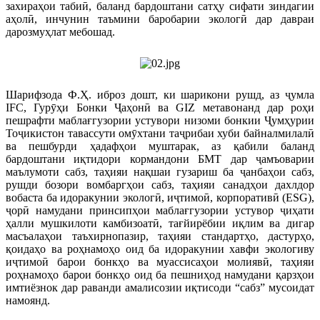
захираҳои табиӣ, баланд бардоштани сатҳу сифати зиндагии
аҳолӣ, инчунин таъмини баробарии экологӣ дар давраи
дарозмуҳлат мебошад.
Шарифзода Ф.Ҳ. иброз дошт, ки шарикони рушд, аз ҷумла
IFC, Гурӯҳи Бонки Ҷаҳонӣ ва GIZ метавонанд дар роҳи
пешрафти маблағгузории устувори низоми бонкии Ҷумҳурии
Тоҷикистон тавассути омӯхтани таҷрибаи хуби байналмилалӣ
ва пешбурди ҳадафҳои муштарак, аз қабили баланд
бардоштани иқтидори кормандони БМТ дар ҷамъоварии
маълумоти сабз, таҳияи нақшаи гузариш ба ҷанбаҳои сабз,
рушди бозори вомбаргҳои сабз, таҳияи санадҳои дахлдор
вобаста ба идоракунии экологӣ, иҷтимоӣ, корпоративӣ (ESG),
ҷорӣ намудани принсипҳои маблағгузории устувор ҷиҳати
ҳалли мушкилоти камбизоатӣ, тағйирёбии иқлим ва дигар
масъалаҳои таъхирнопазир, таҳияи стандартҳо, дастурҳо,
қоидаҳо ва роҳнамоҳо оид ба идоракунии хавфи экологиву
иҷтимоӣ барои бонкҳо ва муассисаҳои молиявӣ, таҳияи
роҳнамоҳо барои бонкҳо оид ба пешниҳод намудани қарзҳои
имтиёзнок дар раванди амалисозии иқтисоди “сабз” мусоидат
намоянд.