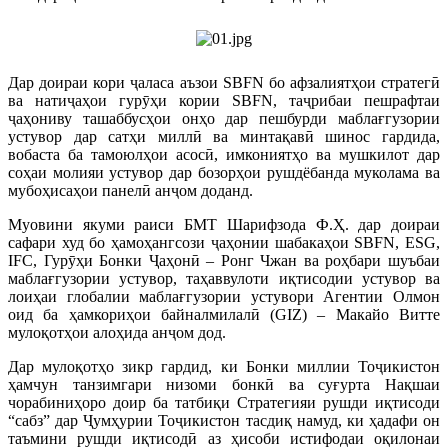
Дар доираи кори ҷаласа аъзои SBFN бо афзалиятҳои стратегӣ
ва натиҷаҳои гурӯҳи кории SBFN, таҷрибаи пешрафтаи
ҷаҳониву ташаббусҳои онҳо дар пешбурди маблағгузории
устувор дар сатҳи миллӣ ва минтақавӣ шинос гардида,
вобаста ба тамоюлҳои асосӣ, имкониятҳо ва мушкилот дар
соҳаи молияи устувор дар бозорҳои рушдёбанда муколама ва
мубоҳисаҳои панелӣ анҷом доданд.
Муовини якуми раиси БМТ Шарифзода Ф.Ҳ. дар доираи
сафари худ бо ҳамоҳангсози ҷаҳонии шабакаҳои SBFN, ESG,
IFC, Гурӯҳи Бонки Ҷаҳонӣ – Ронг Чжан ва роҳбари шуъбаи
маблағгузории устувор, таҳаввулоти иқтисодии устувор ва
лоиҳаи глобалии маблағгузории устувори Агентии Олмон
оид ба ҳамкориҳои байналмилалӣ (GIZ) – Макайо Витте
мулоқотҳои алоҳида анҷом дод.
Дар мулоқотҳо зикр гардид, ки Бонки миллии Тоҷикистон
ҳамчун танзимгари низоми бонкӣ ва суғурта Нақшаи
чорабиниҳоро доир ба татбиқи Стратегияи рушди иқтисоди
“сабз” дар Ҷумҳурии Тоҷикистон тасдиқ намуд, ки ҳадафи он
таъмини рушди иқтисодӣ аз ҳисоби истифодаи оқилонаи