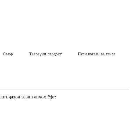
Омор
Тавозуни пардохт
Пули коғазӣ ва танга
натиҷаҳои зерин анҷом ёфт: