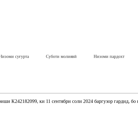
Низоми суғурта
Суботи молиявӣ
Низоми пардохт
ши К242182099, ки 11 сентябри соли 2024 баргузор гардид, бо 