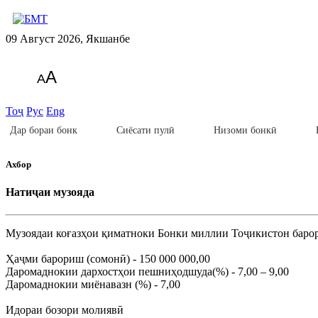
09 Август 2026, Якшанбе
A
A
Тоҷ
Рус
Eng
Дар бораи бонк
Сиёсати пулӣ
Низоми бонкӣ
Ахбор
Натиҷаи музояда
Музоядаи коғазҳои қиматноки Бонки миллии Тоҷикистон барори
Ҳаҷми барориш (сомонӣ) - 150 000 000,00
Даромаднокии дархостҳои пешниҳодшуда(%) - 7,00 – 9,00
Даромаднокии миёнавазн (%) - 7,00
Идораи бозори молиявӣ