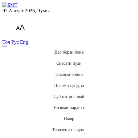
07 Август 2026, Ҷумъа
A
A
Тоҷ
Рус
Eng
Дар бораи бонк
Сиёсати пулӣ
Низоми бонкӣ
Низоми суғурта
Суботи молиявӣ
Низоми пардохт
Омор
Тавозуни пардохт