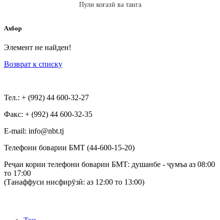
Пули коғазӣ ва танга
Ахбор
Элемент не найден!
Возврат к списку
Тел.: + (992) 44 600-32-27
Факс: + (992) 44 600-32-35
Е-mail: info@nbt.tj
Телефони боварии БМТ (44-600-15-20)
Реҷаи кории телефони боварии БМТ: душанбе - ҷумъа аз 08:00
то 17:00
(Танаффуси нисфирӯзӣ: аз 12:00 то 13:00)