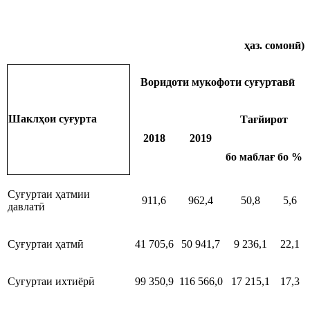
ҳаз. сомонӣ)
Воридоти мукофоти суғуртавӣ
Шаклҳои суғурта
Тағйирот
2018
2019
бо маблағ
бо %
Суғуртаи ҳатмии
911,6
962,4
50,8
5,6
давлатӣ
Суғуртаи ҳатмӣ
41 705,6
50 941,7
9 236,1
22,1
Суғуртаи ихтиёрӣ
99 350,9
116 566,0
17 215,1
17,3