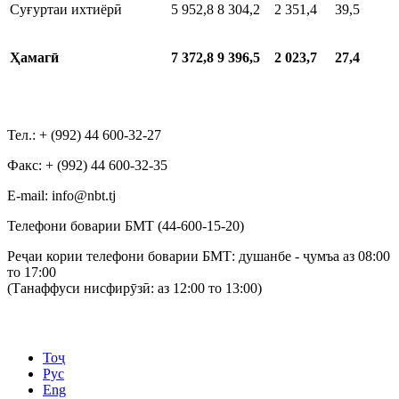
Суғуртаи ихтиёрӣ
5 952,8
8 304,2
2 351,4
39,5
Ҳамагӣ
7 372,8
9 396,5
2 023,7
27,4
Тел.: + (992) 44 600-32-27
Факс: + (992) 44 600-32-35
Е-mail: info@nbt.tj
Телефони боварии БМТ (44-600-15-20)
Реҷаи кории телефони боварии БМТ: душанбе - ҷумъа аз 08:00
то 17:00
(Танаффуси нисфирӯзӣ: аз 12:00 то 13:00)
Тоҷ
Рус
Eng