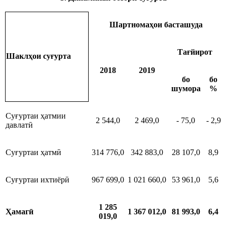
Шартномаҳои басташуда
Тағйирот
Шаклҳои суғурта
2018
2019
бо
бо
шумора
%
Суғуртаи ҳатмии
2 544,0
2 469,0
- 75,0
- 2,9
давлатӣ
Суғуртаи ҳатмӣ
314 776,0
342 883,0
28 107,0
8,9
Суғуртаи ихтиёрӣ
967 699,0
1 021 660,0
53 961,0
5,6
1 285
Ҳамагӣ
1 367 012,0
81 993,0
6,4
019
,0