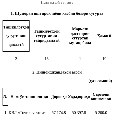
Пули коғазӣ ва танга
1. Шумораи иштирокчиёни касбии бозори суғурта
Ташкилотҳои
Маркази
Ташкилотҳои
дастгирии
суғуртавии
Ҳамагӣ
суғуртавии
суғуртаи
ғайридавлатӣ
мутақобила
давлатӣ
2
16
1
19
2. Нишондиҳандаҳои асосӣ
(ҳаз. сомонӣ)
Сармояи
№
Номгӯи ташкилотҳо
Дороиҳо
Уҳдадориҳо
оинномавӣ
1
КВД «Тоҷиксуғурта»
57 174,8
50 397,8
5 200,0