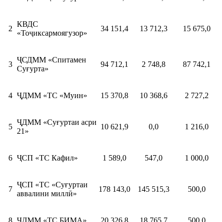
КВДС
2
34 151,4
13 712,3
15 675,0
«Тоҷиксармоягузор»
ҶСДММ «Спитамен
3
94 712,1
2 748,8
87 742,1
Суғурта»
4
ҶДММ «ТС «Муин»
15 370,8
10 368,6
2 727,2
ҶДММ «Суғуртаи асри
5
10 621,9
0,0
1 216,0
21»
6
ҶСП «ТС Кафил»
1 589,0
547,0
1 000,0
ҶСП «ТС «Суғуртаи
7
178 143,0
145 515,3
500,0
аввалини миллӣ»
8
ҶДММ «ТС БИМА»
20 326,8
18 765,7
500,0