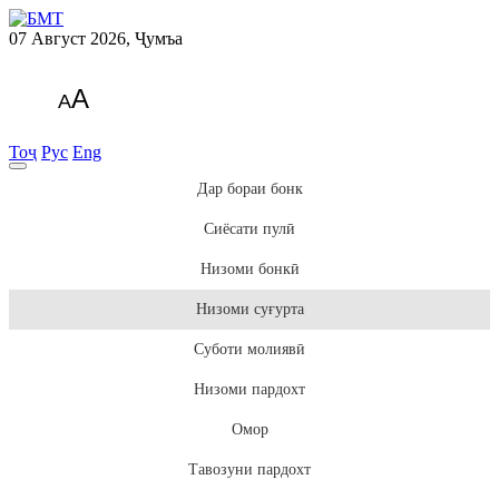
07 Август 2026, Ҷумъа
A
A
Тоҷ
Рус
Eng
Дар бораи бонк
Сиёсати пулӣ
Низоми бонкӣ
Низоми суғурта
Суботи молиявӣ
Низоми пардохт
Омор
Тавозуни пардохт