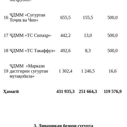
ҶДММ «Суғуртаи
16
655,5
155,5
500,0
Тоҷик ва Чин»
17
ҶДММ «ТС Сипаҳр»
442,2
13,0
500,0
18
ҶДММ «ТС Такаффул»
492,6
8,3
500,0
ҶДММ «Маркази
19
дастгирии суғуртаи
1 302,4
1 246,5
16,6
мутақобила»
Ҳамагӣ
4
31
935
,
3
2
51
664
,
3
119 57
6
,9
3. Динамикаи бозори суғурта