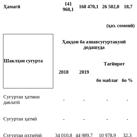
141
Ҳамагӣ
168 470,1
26 502,0
18,7
96
8,
1
(ҳаз. сомонӣ)
Ҳақҳои ба азнавсуғуртакунӣ
додашуда
Шаклҳои суғурта
Тағйирот
2018
2019
бо маблағ
бо %
Суғуртаи ҳатмии
-
-
-
-
давлатӣ
Суғуртаи ҳатмӣ
-
-
-
-
Суғуртаи ихтиёрӣ
34 010,8
44 989,7
10 978,9
32,3