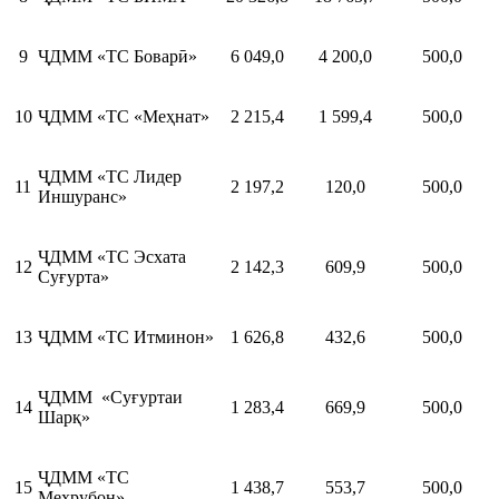
9
ҶДММ «ТС Боварӣ»
6 049,0
4 200,0
500,0
10
ҶДММ «ТС «Меҳнат»
2 215,4
1 599,4
500,0
ҶДММ «ТС Лидер
11
2 197,2
120,0
500,0
Иншуранс»
ҶДММ «ТС Эсхата
12
2 142,3
609,9
500,0
Суғурта»
13
ҶДММ «ТС Итминон»
1 626,8
432,6
500,0
ҶДММ «Суғуртаи
14
1 283,4
669,9
500,0
Шарқ»
ҶДММ «ТС
15
1 438,7
553,7
500,0
Меҳрубон»