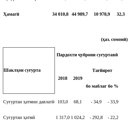
Ҳамагӣ
34 010,8
44 989,7
10 978,9
32,3
(ҳаз. сомонӣ)
Пардохти ҷуброни суғуртавӣ
Шаклҳои суғурта
Тағйирот
2018
2019
бо маблағ
бо %
Суғуртаи ҳатмии давлатӣ
103,0
68,1
- 34,9
- 33,9
Суғуртаи ҳатмӣ
1 317,0
1 024,2
- 292,8
- 22,2