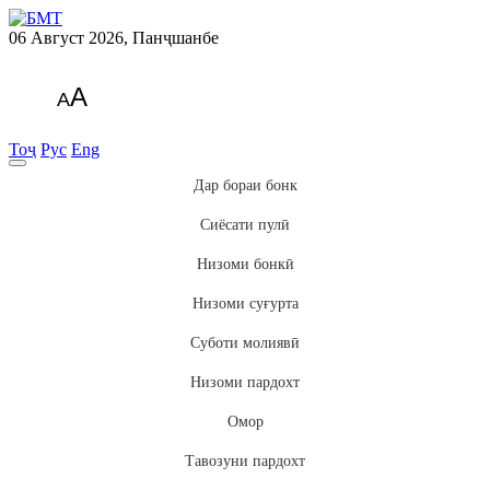
06 Август 2026, Панҷшанбе
A
A
Тоҷ
Рус
Eng
Дар бораи бонк
Сиёсати пулӣ
Низоми бонкӣ
Низоми суғурта
Суботи молиявӣ
Низоми пардохт
Омор
Тавозуни пардохт