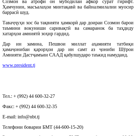
Созмон ва атрофи он мубодилаи афкор сурат гирифт.
Ҳамчунин, масъалаҳои минтақавӣ ва байналмилалии муосир
баррасӣ шуд.
Таваҷҷуҳи хос ба тақвияти ҳамкорӣ дар доираи Созмон барои
таъмини вокуниши саривақтӣ ва самаранок ба таҳдиду
хатарҳои амниятӣ зоҳир гардид.
Дар ин замина, Пешвои миллат аҳамияти татбиқи
ҳамаҷонибаи қарорҳои дар ин самт аз ҷониби Шӯрои
Амнияти Дастҷамъии СААД қабулшударо таъкид намуданд.
www.president.tj
Тел.: + (992) 44 600-32-27
Факс: + (992) 44 600-32-35
Е-mail: info@nbt.tj
Телефони боварии БМТ (44-600-15-20)