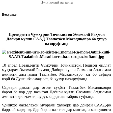
Пули коғазӣ ва танга
Вохӯриҳо
Президенти Ҷумҳурии Тоҷикистон Эмомалӣ Раҳмон
Дабири кулли СААД Таалатбек Масадиқовро ба ҳузур
пазируфтанд
10 апрел Президенти Ҷумҳурии Тоҷикистон, Пешвои миллат
муҳтарам Эмомалӣ Раҳмон, Дабири кулли Созмони Аҳдномаи
амнияти дастҷамъӣ Таалатбек Масадиқовро, ки бо сафари
корӣ ба Душанбе омадааст, ба ҳузур пазируфтанд.
Сарвари давлат дар оғози суҳбат Таалатбек Масадиковро
барои ба кор дар вазифаи Дабири кулли Созмони Аҳдномаи
амнияти дастҷамъӣ шуруъ карданаш табрик гуфтанд.
Ҷонибҳо масъалаҳои мубрами ҳамкорӣ дар доираи СААД-ро
баррасӣ карданд. Дар бораи вазъият дар минтақаи масъулияти