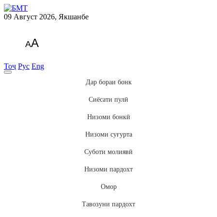
09 Август 2026, Якшанбе
A
A
Тоҷ
Рус
Eng
Дар бораи бонк
Сиёсати пулӣ
Низоми бонкӣ
Низоми суғурта
Суботи молиявӣ
Низоми пардохт
Омор
Тавозуни пардохт