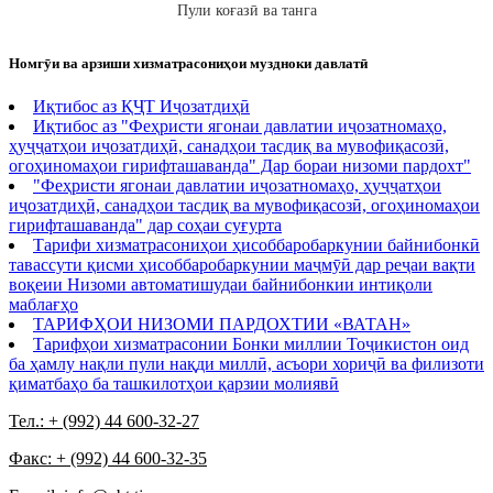
Пули коғазӣ ва танга
Номгӯи ва арзиши хизматрасониҳои муздноки давлатӣ
Иқтибос аз ҚҶТ Иҷозатдиҳӣ
Иқтибос аз "Феҳристи ягонаи давлатии иҷозатномаҳо,
ҳуҷҷатҳои иҷозатдиҳӣ, санадҳои тасдиқ ва мувофиқасозӣ,
огоҳиномаҳои гирифташаванда" Дар бораи низоми пардохт"
"Феҳристи ягонаи давлатии иҷозатномаҳо, ҳуҷҷатҳои
иҷозатдиҳӣ, санадҳои тасдиқ ва мувофиқасозӣ, огоҳиномаҳои
гирифташаванда" дар соҳаи суғурта
Тарифи хизматрасониҳои ҳисоббаробаркунии байнибонкӣ
тавассути қисми ҳисоббаробаркунии маҷмӯӣ дар реҷаи вақти
воқеии Низоми автоматишудаи байнибонкии интиқоли
маблағҳо
ТАРИФҲОИ НИЗОМИ ПАРДОХТИИ «ВАТАН»
Тарифҳои хизматрасонии Бонки миллии Тоҷикистон оид
ба ҳамлу нақли пули нақди миллӣ, асъори хориҷӣ ва филизоти
қиматбаҳо ба ташкилотҳои қарзии молиявӣ
Тел.: + (992) 44 600-32-27
Факс: + (992) 44 600-32-35