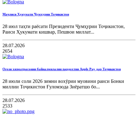
Маҷлиси Ҳукумати Ҷумҳурии Тоҷикистон
28 июл таҳти раёсати Президенти Ҷумҳурии Тоҷикистон,
Раиси Ҳукумати кишвар, Пешвои миллат...
28.07.2026
2654
Оғози хизматрасонии байналмилалии пардохтии Apple Pay дар Тоҷикистон
28 июли соли 2026 зимни вохӯрии муовини раиси Бонки
миллии Тоҷикистон Ғуломзода Зиёратшо бо...
28.07.2026
2533