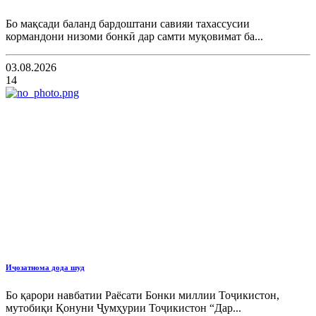
Бо мақсади баланд бардоштани савияи тахассусии
кормандони низоми бонкӣ дар самти муқовимат ба...
03.08.2026
14
Иҷозатнома дода шуд
Бо қарори навбатии Раёсати Бонки миллии Тоҷикистон,
мутобиқи Қонуни Ҷумҳурии Тоҷикистон “Дар...