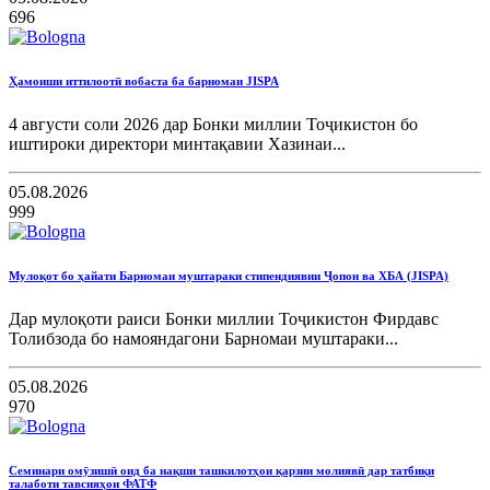
696
Ҳамоиши иттилоотӣ вобаста ба барномаи JISPA
4 августи соли 2026 дар Бонки миллии Тоҷикистон бо
иштироки директори минтақавии Хазинаи...
05.08.2026
999
Мулоқот бо ҳайати Барномаи муштараки стипендиявии Ҷопон ва ХБА (JISPA)
Дар мулоқоти раиси Бонки миллии Тоҷикистон Фирдавс
Толибзода бо намояндагони Барномаи муштараки...
05.08.2026
970
Семинари омӯзишӣ оид ба нақши ташкилотҳои қарзии молиявӣ дар татбиқи
талаботи тавсияҳои ФАТФ