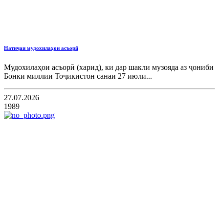
Натиҷаи мудохилаҳои асъорӣ
Мудохилаҳои асъорӣ (харид), ки дар шакли музояда аз ҷониби
Бонки миллии Тоҷикистон санаи 27 июли...
27.07.2026
1989