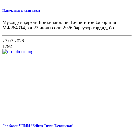
Натиҷаи музоядаи қарзӣ
Музоядаи қарзии Бонки миллии Тоҷикистон барориши
МФ264314, ки 27 июли соли 2026 баргузор гардид, бо...
27.07.2026
1792
Дар бораи ҶДММ “Бейкер Тилли Тоҷикистон”