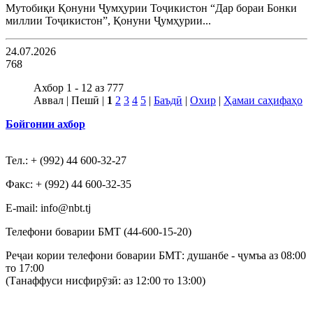
Мутобиқи Қонуни Ҷумҳурии Тоҷикистон “Дар бораи Бонки
миллии Тоҷикистон”, Қонуни Ҷумҳурии...
24.07.2026
768
Ахбор 1 - 12 аз 777
Аввал | Пешӣ |
1
2
3
4
5
|
Баъдӣ
|
Охир
|
Ҳамаи саҳифаҳо
Бойгонии ахбор
Тел.: + (992) 44 600-32-27
Факс: + (992) 44 600-32-35
Е-mail: info@nbt.tj
Телефони боварии БМТ (44-600-15-20)
Реҷаи кории телефони боварии БМТ: душанбе - ҷумъа аз 08:00
то 17:00
(Танаффуси нисфирӯзӣ: аз 12:00 то 13:00)