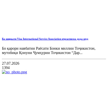
Ба ширкати Visa International Service Association иҷозатнома дода шуд
Бо қарори навбатии Раёсати Бонки миллии Тоҷикистон,
мутобиқи Қонуни Ҷумҳурии Тоҷикистон “Дар...
27.07.2026
1394