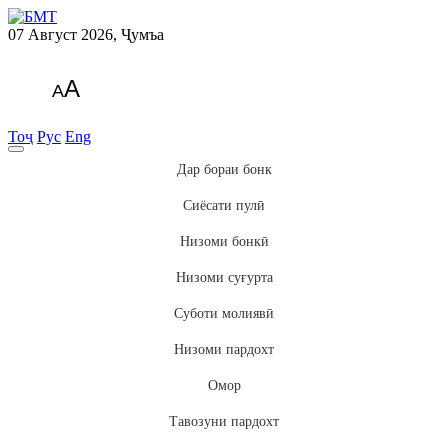
07 Август 2026, Ҷумъа
A
A
Тоҷ
Рус
Eng
Дар бораи бонк
Сиёсати пулӣ
Низоми бонкӣ
Низоми суғурта
Суботи молиявӣ
Низоми пардохт
Омор
Тавозуни пардохт