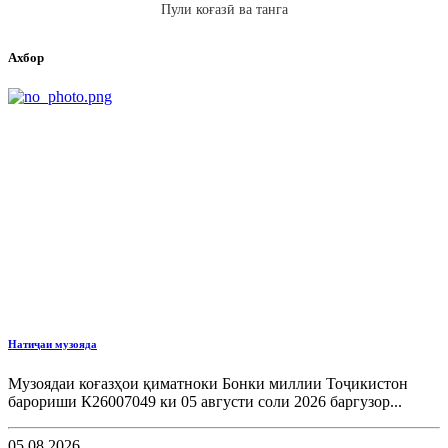
Пули коғазӣ ва танга
Ахбор
Натиҷаи музояда
Музоядаи коғазҳои қиматноки Бонки миллии Тоҷикистон
барориши К26007049 ки 05 августи соли 2026 баргузор...
05.08.2026