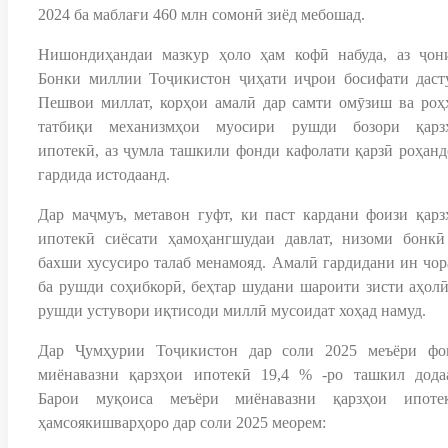
2024 ба маблағи 460 млн сомонӣ зиёд мебошад.
Нишондиҳандаи мазкур ҳоло ҳам кофӣ набуда, аз ҷон
Бонки миллии Тоҷикистон ҷиҳати иҷрои босифати даст
Пешвои миллат, корҳои амалӣ дар самти омӯзиш ва роҳ
татбиқи механизмҳои муосири рушди бозори қарз
ипотекӣ, аз ҷумла ташкили фонди кафолати қарзӣ роҳанд
гардида истодаанд.
Дар маҷмуъ, метавон гуфт, ки паст кардани фоизи қарз
ипотекӣ сиёсати ҳамоҳангшудаи давлат, низоми бонкӣ
бахши хусусиро талаб менамояд. Амалӣ гардидани ин чор
ба рушди соҳибкорӣ, беҳтар шудани шароити зисти аҳолӣ
рушди устувори иқтисоди миллӣ мусоидат хоҳад намуд.
Дар Ҷумҳурии Тоҷикистон дар соли 2025 меъёри фо
миёнавазни қарзҳои ипотекӣ 19,4 % -ро ташкил додаа
Барои муқоиса меъёри миёнавазни қарзҳои ипоте
ҳамсоякишварҳоро дар соли 2025 меорем: