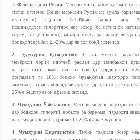
1. Федератсияи Русия:
Меъёри миёнавазни қарзҳои ипот
тибқи иттилои Бонки марказии Русия (аз ҷумла барнома
имтиёзнок) тақрибан 6-9,0%-ро ташкил дод. А
пешниҳодҳои тиҷоратиро дар бозор (ба истиснои имтиёз
гирем, тибқи таҳлилҳо меъёри миёна дар байни бузургта
бонкҳо тақрибан 21-23% дар як сол боқӣ мемонад
2. Ҷумҳурии Қазоқистон:
Сатҳи миёнаи мушахх
меъёрҳои ҷории ипотекӣ расман дар манбаъҳои куш
дастрас нест, аммо пас аз баланд бардоштани меъ
бозтамвил то 18% бонкҳо муваққатан шартҳоро тан
мекунанд ва метавонанд меъёрҳои қарзҳои ипотекиро ба 
25% ё бештар аз он афзоиш диҳанд.
3. Ҷумҳурии Ӯзбекистон:
Меъёри миёнаи қарзҳои ипот
дар бонкҳои тиҷоратӣ, вобаста ба барнома, пардохти авва
ва намуди манзил тақрибан 17-26% фарқ мекунанд.
4. Ҷумҳурии Қирғизистон:
Тибқи таҳлили бозор меъ
миёнавазни қарзҳои ипотекӣ дар бонкҳо ҳам