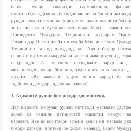
барои рушди равандҳои сармоягузорӣ, фаъоли
институтҳои қарздиҳӣ, бахшҳои молия ва бонкии иқтисоди
рушди соҳаи сохтмон ва фароҳам овардани шароити босиф
зиндагии аҳолӣ мусоидат менамояд. Маҳз аз ҳамин хот
Президенти Ҷумҳурии Тоҷикистон, муҳтарам Эмом
Раҳмон дар Паёми навбатии худ ба Маҷлиси Олии Ҷумҳу
Тоҷикистон таъкид намуданд, ки “барои беҳтар намуд
шароити иҷтимоии мардум ва тавсеаи имкониятҳои дастра
шаҳрвандон ба манзили истиқоматӣ зарур аст,
механизмҳои рушди бозори қарзҳои ипотекиро такмил до
ҷиҳати зиёд намудани ҳаҷми чунин қарзҳо ба аҳ
тадбирҳои дахлдор андешида шаванд”.
1. Аҳамияти рушди бозори қарзҳои ипотекӣ.
Дар шароити имрӯзаи рушди иқтисодӣ масъалаи дастра
аҳолӣ ба манзили истиқоматӣ аҳамияти махсус па
кардааст. Яке аз воситаҳои асосии ҳалли ин масъала ру
бозори қарзҳои ипотекӣ ба ҳисоб меравад. Барои Ҷумҳу