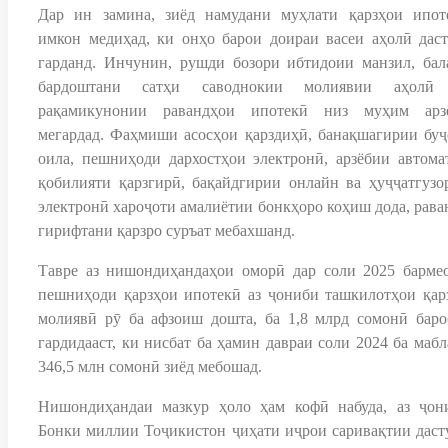
Дар ин замина, зиёд намудани муҳлати қарзҳои ипот
имкон медиҳад, ки онҳо барои доираи васеи аҳолӣ даст
гарданд. Инчунин, рушди бозори ибтидоии манзил, бал
бардоштани сатҳи саводнокии молиявии аҳолӣ
рақамикунонии равандҳои ипотекӣ низ муҳим арз
мегардад. Фаҳмиши асосҳои қарздиҳӣ, банақшагирии буҷ
оила, пешниҳоди дархостҳои электронӣ, арзёбии автома
қобилияти қарзгирӣ, бақайдгирии онлайн ва ҳуҷҷатгузо
электронӣ хароҷоти амалиётии бонкҳоро коҳиш дода, рава
гирифтани қарзро суръат мебахшанд.
Тавре аз нишондиҳандаҳои оморӣ дар соли 2025 бармео
пешниҳоди қарзҳои ипотекӣ аз ҷониби ташкилотҳои қар
молиявӣ рӯ ба афзоиш дошта, ба 1,8 млрд сомонӣ баро
гардидааст, ки нисбат ба ҳамин давраи соли 2024 ба мабл
346,5 млн сомонӣ зиёд мебошад.
Нишондиҳандаи мазкур ҳоло ҳам кофӣ набуда, аз ҷон
Бонки миллии Тоҷикистон ҷиҳати иҷрои саривақтии даст