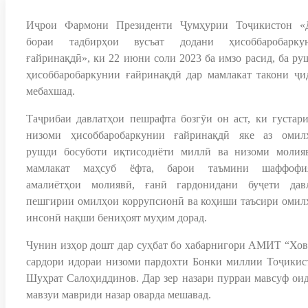
Иҷрои Фармони Президенти Ҷумҳурии Тоҷикистон «
бораи тадбирҳои вусъат додани ҳисоббаробарку
ғайринақдӣ», ки 22 июни соли 2023 ба имзо расид, ба ру
ҳисоббаробаркунии ғайринақдӣ дар мамлакат такони ҷи
мебахшад.
Таҷрибаи давлатҳои пешрафта бозгӯи он аст, ки густар
низоми ҳисоббаробаркунии ғайринақдӣ яке аз омил
рушди босуботи иқтисодиёти миллӣ ва низоми молия
мамлакат маҳсуб ёфта, барои таъмини шаффофи
амалиётҳои молиявӣ, ғанӣ гардонидани буҷети давл
пешгирии омилҳои коррупсионӣ ва коҳиши таъсири омил
инсонӣ нақши бениҳоят муҳим дорад.
Чунин изҳор дошт дар суҳбат бо хабарнигори АМИТ “Хов
сардори идораи низоми пардохти Бонки миллии Тоҷикис
Шуҳрат Салоҳиддинов. Дар зер назари пурраи мавсуф оид
мавзуи мавриди назар оварда мешавад.