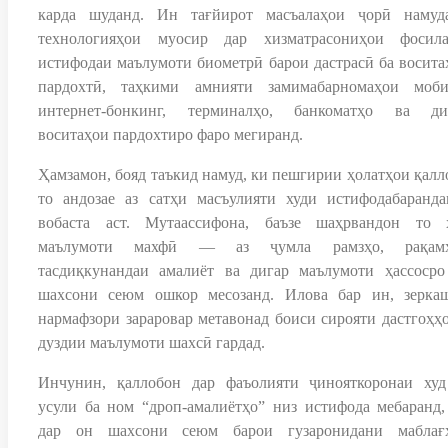
карда шуданд. Ин тағйирот масъалаҳои ҷорӣ намуд
технологияҳои муосир дар хизматрасониҳои фосила
истифодаи маълумоти биометрӣ барои дастрасӣ ба восита
пардохтӣ, таҳкими амнияти замимабарномаҳои моби
интернет-бонкинг, терминалҳо, банкоматҳо ва ди
воситаҳои пардохтиро фаро мегиранд.
Ҳамзамон, бояд таъкид намуд, ки пешгирии ҳолатҳои қалл
то андозае аз сатҳи масъулияти худи истифодабаранда
вобаста аст. Мутаассифона, баъзе шаҳрвандон то 
маълумоти махфӣ — аз ҷумла рамзҳо, рақам
тасдиқкунандаи амалиёт ва дигар маълумоти ҳассосро
шахсони сеюм ошкор месозанд. Илова бар ин, зерка
нармафзори зараровар метавонад боиси сирояти дастгоҳҳо
дуздии маълумоти шахсӣ гардад.
Инчунин, қаллобон дар фаъолияти ҷинояткоронаи худ
усули ба ном “дроп-амалиётҳо” низ истифода мебаранд,
дар он шахсони сеюм барои гузаронидани маблағ