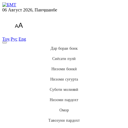
06 Август 2026, Панҷшанбе
A
A
Тоҷ
Рус
Eng
Дар бораи бонк
Сиёсати пулӣ
Низоми бонкӣ
Низоми суғурта
Суботи молиявӣ
Низоми пардохт
Омор
Тавозуни пардохт