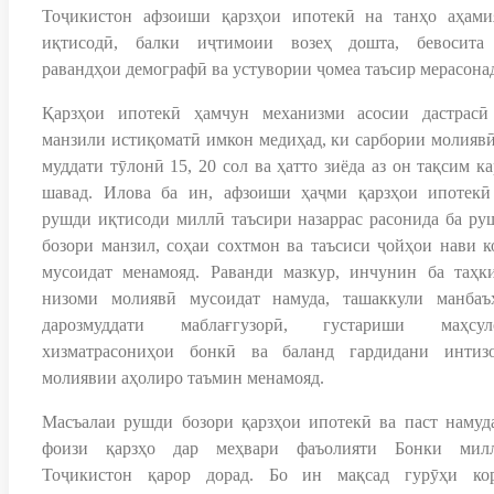
Тоҷикистон афзоиши қарзҳои ипотекӣ на танҳо аҳами
иқтисодӣ, балки иҷтимоии возеҳ дошта, бевосита
равандҳои демографӣ ва устувории ҷомеа таъсир мерасона
Қарзҳои ипотекӣ ҳамчун механизми асосии дастрасӣ
манзили истиқоматӣ имкон медиҳад, ки сарбории молиявӣ
муддати тӯлонӣ 15, 20 сол ва ҳатто зиёда аз он тақсим к
шавад. Илова ба ин, афзоиши ҳаҷми қарзҳои ипотекӣ
рушди иқтисоди миллӣ таъсири назаррас расонида ба ру
бозори манзил, соҳаи сохтмон ва таъсиси ҷойҳои нави к
мусоидат менамояд. Раванди мазкур, инчунин ба таҳк
низоми молиявӣ мусоидат намуда, ташаккули манбаъ
дарозмуддати маблағгузорӣ, густариши маҳсул
хизматрасониҳои бонкӣ ва баланд гардидани интиз
молиявии аҳолиро таъмин менамояд.
Масъалаи рушди бозори қарзҳои ипотекӣ ва паст намуд
фоизи қарзҳо дар меҳвари фаъолияти Бонки мил
Тоҷикистон қарор дорад. Бо ин мақсад гурӯҳи ко