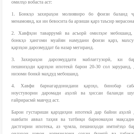
омилҳо вобаста аст:
1. Бонкҳо захираҳои молиявиро бо фоизи баланд ҷ
менамоянд, ки ин бевосита ба арзиши қарз таъсир мерасона
2. Хавфҳои таваррумӣ ва асъорӣ омилҳое мебошанд,
бонкҳо ҳангоми муайян намудани фоизи қарз, махсу
қарзҳои дарозмуддат ба назар мегиранд.
3. Захираҳои дарозмуддати маблағгузорӣ, ки ба
пешниҳоди қарзҳои ипотекӣ барои 20-30 сол заруранд, 
низоми бонкӣ маҳдуд мебошанд.
4. Хавфи барнагардонидани қарзҳо, бинобар саб
ноустувории даромади аҳолӣ ва ҳиссаи баланди шу
ғайрирасмӣ мавҷуд аст.
Барои густариши қарздиҳии ипотекӣ дар байни аҳолӣ 
навбати аввал таҳия ва татбиқи барномаҳои мақсадн
дастгирии ипотека, аз ҷумла, пешниҳоди имтиёзҳо ба
оилаҳои ҷавон, кормандони соҳаи буҷетӣ ва табақа