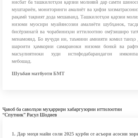
нисбат ба ташкилотҳои қарзии молиявӣ дар самти шинос
муштариён, мониторинги амалиёт ва ҳифзи хизматрасони
рақамӣ тақвият дода мешаванд. Ташкилотҳои қарзии моли
низоми муосири муайянсозии амалиёти шубҳанок, тасд
бисёрзинагӣ ва чорабиниҳои иттилоотию омӯзиширо тат
менамоянд. Бо вуҷуди ин, таъмини амнияти комил танҳо 
шароити ҳамкории самараноки низоми бонкӣ ва рафт
масъулиятноки худи истифодабарандагон имконпа
мебошад.
Шуъбаи матбуоти БМТ
Ҷавоб ба саволҳои муҳаррири хабаргузории иттилоотии
“Спутник” Расул Шодиев
1. Дар моҳи майи соли 2025 қурби се асъори асосии хор