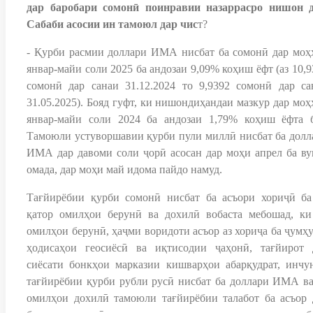
дар баробари сомонӣ поинравии назаррасро нишон д
Сабаби асосии ин тамоюл дар чис
т?
- Қурби расмии доллари ИМА нисбат ба сомонӣ дар моҳ
январ-майи соли 2025 ба андозаи 9,09% коҳиш ёфт (аз 10,
сомонӣ дар санаи 31.12.2024 то 9,9392 сомонӣ дар са
31.05.2025). Бояд гуфт, ки нишондиҳандаи мазкур дар моҳ
январ-майи соли 2024 ба андозаи 1,79% коҳиш ёфта б
Тамоюли устуворшавии қурби пули миллӣ нисбат ба долл
ИМА дар давоми соли ҷорӣ асосан дар моҳи апрел ба ву
омада, дар моҳи май идома пайдо намуд.
Тағйирёбии қурби сомонӣ нисбат ба асъори хориҷӣ ба
қатор омилҳои берунӣ ва дохилӣ вобаста мебошад, ки
омилҳои берунӣ, ҳаҷми воридоти асъор аз хориҷа ба ҷумҳу
ҳодисаҳои геосиёсӣ ва иқтисодии ҷаҳонӣ, тағйирот 
сиёсати бонкҳои марказии кишварҳои абарқудрат, инчу
тағйирёбии қурби рубли русӣ нисбат ба доллари ИМА ва
омилҳои дохилӣ тамоюли тағйирёбии талабот ба асъор 