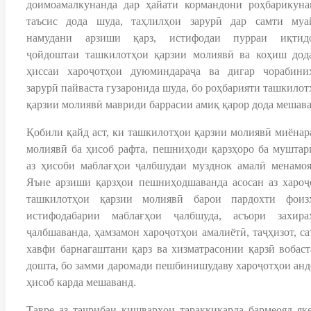
доимоамалкунанда дар ҳайати кормандони роҳбарикуна
таъсис дода шуда, таҳлилҳои зарурӣ дар самти муа
намудани арзиши қарз, истифодаи пурраи иқтид
ҷойдоштаи ташкилотҳои қарзии молиявӣ ва коҳиш дод
ҳиссаи хароҷотҳои дуюминдараҷа ва дигар чорабини
зарурӣ пайваста гузаронида шуда, бо роҳбарияти ташкилот
қарзии молиявӣ мавриди баррасии амиқ қарор дода мешава
Қобили қайд аст, ки ташкилотҳои қарзии молиявӣ миёнар
молиявӣ ба ҳисоб рафта, пешниҳоди қарзҳоро ба муштар
аз ҳисоби маблағҳои ҷалбшудаи музднок амалӣ менамоя
Яъне арзиши қарзҳои пешниҳодшаванда асосан аз хароҷ
ташкилотҳои қарзии молиявӣ барои пардохти фоиз
истифодабарии маблағҳои ҷалбшуда, асъори захира
ҷалбшаванда, ҳамзамон хароҷотҳои амалиётӣ, таҷҳизот, са
хавфи барнагаштани қарз ва хизматрасонии қарзӣ вобаст
дошта, бо замми даромади пешбинишудаву хароҷотҳои анд
ҳисоб карда мешаванд.
Тавре аз таҷрибаи кишварҳои тараққикарда бармеояд яке