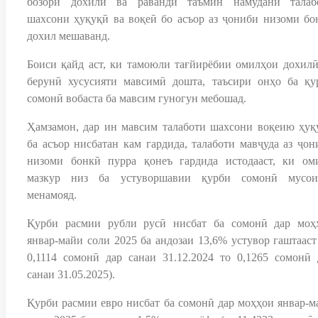
бозори дохилӣ ва раванди таъмин намудани талаб
шахсони ҳуқуқӣ ва воқеӣ бо асъор аз ҷониби низоми бо
дохил мешаванд.
Боиси қайд аст, ки тамоюли тағйирёбии омилҳои дохилӣ
берунӣ хусусияти мавсимӣ дошта, таъсири онҳо ба қу
сомонӣ вобаста ба мавсим гуногун мебошад.
Ҳамзамон, дар ин мавсим талаботи шахсони воқеию ҳуқ
ба асъор нисбатан кам гардида, талаботи мавҷуда аз ҷон
низоми бонкӣ пурра қонеъ гардида истодааст, ки ом
мазкур низ ба устуворшавии қурби сомонӣ мусои
менамояд.
Қурби расмии рубли русӣ нисбат ба сомонӣ дар моҳ
январ-майи соли 2025 ба андозаи 13,6% устувор гаштааст 
0,1114 сомонӣ дар санаи 31.12.2024 то 0,1265 сомонӣ 
санаи 31.05.2025).
Қурби расмии евро нисбат ба сомонӣ дар моҳҳои январ-м