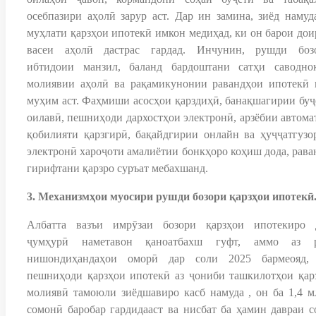
осебпазири аҳолӣ зарур аст. Дар ин замина, зиёд намуд
муҳлати қарзҳои ипотекӣ имкон медиҳад, ки он барои дои
васеи аҳолӣ дастрас гардад. Инчунин, рушди боз
ибтидоии манзил, баланд бардоштани сатҳи саводно
молиявии аҳолӣ ва рақамикунонии равандҳои ипотекӣ 
муҳим аст. Фаҳмиши асосҳои қарздиҳӣ, банақшагирии буҷ
оилавӣ, пешниҳоди дархостҳои электронӣ, арзёбии автома
қобилияти қарзгирӣ, бақайдгирии онлайн ва ҳуҷҷатгузо
электронӣ хароҷоти амалиётии бонкҳоро коҳиш дода, рава
гирифтани қарзро суръат мебахшанд.
3. Механизмҳои муосири рушди бозори қарзҳои ипотекӣ
Албатта вазъи имрӯзаи бозори қарзҳои ипотекиро 
ҷумҳурӣ наметавон қаноатбахш гуфт, аммо аз 
нишондиҳандаҳои оморӣ дар соли 2025 бармеояд,
пешниҳоди қарзҳои ипотекӣ аз ҷониби ташкилотҳои қар
молиявӣ тамоюли зиёдшавиро касб намуда , он ба 1,4 м
сомонӣ баробар гардидааст ва нисбат ба ҳамин давраи с