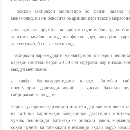
- бонкҳо захираҳои молиявиро бо фоизи баланд ҷ
менамоянд, ки ин бевосита ба арзиши қарз таъсир мерасона
- хавфҳои таваррумӣ ва асъорӣ омилҳое мебошанд, ки бон
ҳангоми муайян намудани фоизи қарз, махсусан қарз
дарозмуддат, ба назар мегиранд.
- захираҳои дарозмуддати маблағгузорӣ, ки барои пешниҳ
қарзҳои ипотекӣ барои 20-30 сол заруранд, дар низоми бо
маҳдуд мебошанд.
- хавфи барнагардонидани қарзҳо, бинобар саб
ноустувории даромади аҳолӣ ва ҳиссаи баланди шу
ғайрирасмӣ мавҷуд аст.
Барои густариши қарздиҳии ипотекӣ дар навбати аввал та
ва татбиқи барномаҳои мақсадноки дастгирии ипотека,
ҷумла, пешниҳоди имтиёзҳо ба оилаҳои ҷавон, корманд
соҳаи буҷетӣ ва табақаҳои ниёзманди аҳолӣ зарур мебош