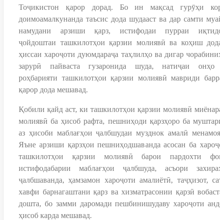
Тоҷикистон қарор дорад. Бо ин мақсад гурӯҳи ко
доимоамалкунанда таъсис дода шудааст ва дар самти муа
намудани арзиши қарз, истифодаи пурраи иқтид
ҷойдоштаи ташкилотҳои қарзии молиявӣ ва коҳиш дод
ҳиссаи хароҷоти дуюмдараҷа таҳлилҳо ва дигар чорабини
зарурӣ пайваста гузаронида шуда, натиҷаи онҳо
роҳбарияти ташкилотҳои қарзии молиявӣ мавриди барр
қарор дода мешавад.
Қобили қайд аст, ки ташкилотҳои қарзии молиявӣ миёнар
молиявӣ ба ҳисоб рафта, пешниҳоди қарзҳоро ба муштар
аз ҳисоби маблағҳои ҷалбшудаи музднок амалӣ менамоя
Яъне арзиши қарзҳои пешниҳодшаванда асосан ба хароҷ
ташкилотҳои қарзии молиявӣ барои пардохти фо
истифодабарии маблағҳои ҷалбшуда, асъори захира
ҷалбшаванда, ҳамзамон хароҷоти амалиётӣ, таҷҳизот, са
хавфи барнагаштани қарз ва хизматрасонии қарзӣ вобаст
дошта, бо замми даромади пешбинишудаву хароҷоти анд
ҳисоб карда мешавад.