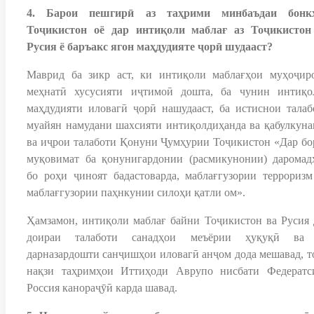
4. Барои пешгирӣ аз таҳрими минбаъдаи бонк
Тоҷикистон оё дар интиқоли маблағ аз Тоҷикистон
Русия ё баръакс ягон маҳдудияте ҷорӣ шудааст?
Маврид ба зикр аст, ки интиқоли маблағҳои муҳоҷир
меҳнатӣ хусусияти иҷтимоӣ дошта, ба чунин интиқо
маҳдудияти иловагӣ ҷорӣ нашудааст, ба истиснои талаб
муайян намудани шахсияти интиқолдиҳанда ва қабулкуна
ва иҷрои талаботи Қонуни Ҷумҳурии Тоҷикистон «Дар бо
муқовимат ба қонунигардонии (расмикунонии) даромад
бо роҳи ҷиноят бадастоварда, маблағгузории терроризм
маблағгузории паҳнкунии силоҳи қатли ом».
Ҳамзамон, интиқоли маблағ байни Тоҷикистон ва Русия 
доираи талаботи санадҳои меъёрии ҳуқуқӣ ва
дарназардошти санҷишҳои иловагӣ анҷом дода мешавад, то
нақзи таҳримҳои Иттиҳоди Аврупо нисбати Федератс
Россия канораҷӯӣ карда шавад.