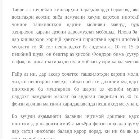
Тавре аз таҷрибаи кишварҳои тараққикарда бармеояд яке
воситаҳои асосии зиёд намудани ҳаҷми қарзҳои ипотекӣ
ҷониби ташкилотҳои қарзии молиявӣ мавҷуд буд
захираҳои қарзии арзони дарозмуҳлат мебошад. Илова ба 
дар кишварҳои хориҷӣ ҳангоми гирифтани қарзи ипотекӣ
муҳлати то 30 сол пешпардохт ба андозаи аз 10 то 15 ф
пешбинӣ шуда, он бештар аз ҳисоби Фондҳои бима (суғурт
нафақа ва дигар захираҳои пулӣ маблағгyзорӣ карда мешав
Ғайр аз ин, дар аксар ҳолатҳо ташкилотҳои қарзии моли
ҷиҳати пешгирии хавфҳо, тибқи сиёсати дохилии худ қарз
ипотекиро ба муштариён бо шарти аз ҷониби мушт
пардохт намудани маблағ ба андозаи тақрибан аз 30 то
фоизи арзиши манзили харидашаванда пешниҳод мекунанд
Бо вуҷуди аҳаммияти баланди иҷтимоӣ доштани қарз
ипотекӣ дар шароити имрӯза меъёри фоизи онҳо дар ҷумҳ
дар сатҳи нисбатан баланд қарор дорад, ки ин ба як қа
омилҳо вобаста аст: