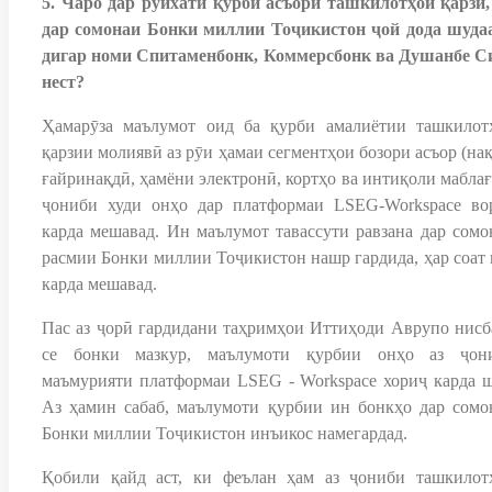
5. Чаро дар руйхати қурби асъори ташкилотҳои қарзӣ,
дар сомонаи Бонки миллии Тоҷикистон ҷой дода шудаа
дигар номи Спитаменбонк, Коммерсбонк ва Душанбе С
нест?
Ҳамарӯза маълумот оид ба қурби амалиётии ташкилот
қарзии молиявӣ аз рӯи ҳамаи сегментҳои бозори асъор (на
ғайринақдӣ, ҳамёни электронӣ, кортҳо ва интиқоли маблағ
ҷониби худи онҳо дар платформаи LSEG-Workspace во
карда мешавад. Ин маълумот тавассути равзана дар сомо
расмии Бонки миллии Тоҷикистон нашр гардида, ҳар соат 
карда мешавад.
Пас аз ҷорӣ гардидани таҳримҳои Иттиҳоди Аврупо нисб
се бонки мазкур, маълумоти қурбии онҳо аз ҷон
маъмурияти платформаи LSEG - Workspace хориҷ карда ш
Аз ҳамин сабаб, маълумоти қурбии ин бонкҳо дар сомо
Бонки миллии Тоҷикистон инъикос намегардад.
Қобили қайд аст, ки феълан ҳам аз ҷониби ташкилот