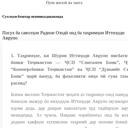
Пули коғазӣ ва танга
Суолҳои бештар пешниҳодшаванда
Посух ба саволҳои Радиои Озодӣ оид ба таҳримҳои Иттиҳоди
Аврупо
1. Таҳримҳое, ки Шурои Иттиҳоди Аврупо нисбати
бонки Тоҷикистон — ҶСП “Спитамен Бонк”, 
“Коммерсбонки Тоҷикистон” ва ҶСП “Душанбе С
Бонк” ҷорӣ намуд, ба фаъолияти онҳо чӣ гуна таъ
расонд?
Бонки миллии Тоҷикистон ҷиҳати аз таҳримҳо озод намуд
бонкҳои мазкур бо ниҳодҳои Иттиҳоди Аврупо музокиро
идома дода, дар доираи ваколатҳои худ тадбирҳои зар
меандешад. Аз ҷумла, Нақшаи чорабиниҳо оид ба ко
додани хавфҳои эҳтимолии таҳримӣ дар низоми бонкӣ