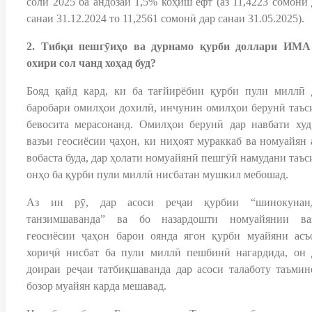
соли 2025 ба андозаи 1,5% коҳиш ёфт (аз 11,4223 сомонӣ 
санаи 31.12.2024 то 11,2561 сомонӣ дар санаи 31.05.2025).
2. Тибқи пешгӯиҳо ва дурнамо қурби доллари ИМА
охири сол чанд хоҳад буд?
Бояд қайд кард, ки ба тағйирёбии қурби пули миллӣ 
баробари омилҳои дохилӣ, инчунин омилҳои берунӣ таъс
бевосита мерасонанд. Омилҳои берунӣ дар навбати худ
вазъи геосиёсии ҷаҳон, ки ниҳоят мураккаб ва номуайян а
вобаста буда, дар ҳолати номуайянӣ пешгӯӣ намудани таъс
онҳо ба қурби пули миллӣ нисбатан мушкил мебошад.
Аз ин рӯ, дар асоси реҷаи қурбии “шинокунан
танзимшаванда” ва бо назардошти номуайянии ва
геосиёсии ҷаҳон барои оянда ягон қурби муайяни асъ
хориҷӣ нисбат ба пули миллӣ пешбинӣ нагардида, он 
доираи реҷаи татбиқшаванда дар асоси талаботу таъмин
бозор муайян карда мешавад.