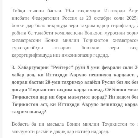
Тибқи эълони бастаи 19-и таҳримҳои Иттиҳоди Авр
нисбати Федератсияи Россия аз 23 октябри соли 2025,
бонки дар боло зикршуда зери таҳрим қарор гирифтанд. 
робита ба талаботи комплаенсии бонкҳои муросили хори
хизматрасони Бонки миллии Тоҷикистон хизматрасо
суратҳисобҳои асъории бонкҳои зери таҳ
қароргирифташуда низ имконнопазир гардид.
3. Хабаргузории “Рейтерс” рӯзӣ 9-уми феврали соли 2
хабар дод, ки Иттиҳоди Аврупо пешниҳод кардааст, 
доираи бастаи 20-уми таҳримҳо алайҳи Русия боз як бо
дигари Тоҷикистон таҳрим карда шавад. Оё Бонки мил
Тоҷикистон дар ин бора маълумот дорад? Ин кадом бо
Тоҷикистон аст, ки Иттиҳоди Аврупо пешниҳод карда
таҳрим шавад?
Вобаста ба ин масъала Бонки миллии Тоҷикистон то 
маълумоти расмӣ ё дақиқ дар ихтиёр надорад.