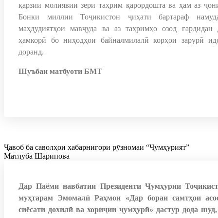
қарзии молиявии зери таҳрим қарордошта ва ҳам аз ҷон
Бонки миллии Тоҷикистон ҷиҳати бартараф намуд
маҳдудиятҳои мавҷуда ва аз таҳримҳо озод гардидан 
ҳамкорӣ бо ниҳодҳои байналмилалӣ корҳои зарурӣ ид
доранд.
Шуъбаи матбуоти БМТ
Ҷавоб ба саволҳои хабарнигори рӯзномаи “Ҷумҳурият”
Матлуба Шарипова
Дар Паёми навбатии Президенти Ҷумҳурии Тоҷикист
муҳтарам Эмомалӣ Раҳмон «Дар бораи самтҳои асо
сиёсати дохилӣ ва хориҷии ҷумҳурӣ» дастур дода шуд,