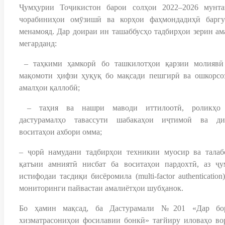
Ҷумҳурии Тоҷикистон барои солҳои 2022–2026 мунта
чорабиниҳои омӯзишӣ ва корҳои фаҳмондадиҳӣ баргу
менамояд. Дар доираи ин ташаббусҳо тадбирҳои зерин ам
мегарданд:
– таҳкими ҳамкорӣ бо ташкилотҳои қарзии молиявӣ
мақомоти ҳифзи ҳуқуқ бо мақсади пешгирӣ ва ошкорсо
амалҳои қаллобӣ;
– таҳия ва нашри маводи иттилоотӣ, роликҳо
дастурамалҳо тавассути шабакаҳои иҷтимоӣ ва ди
воситаҳои ахбори омма;
– ҷорӣ намудани тадбирҳои техникии муосир ва талаб
қатъии амниятӣ нисбат ба воситаҳои пардохтӣ, аз ҷу
истифодаи тасдиқи бисёромила (multi-factor authentication
мониторинги пайвастаи амалиётҳои шубҳанок.
Бо ҳамин мақсад, ба Дастурамали №201 «Дар бо
хизматрасониҳои фосилавии бонкӣ» тағйиру иловаҳо во