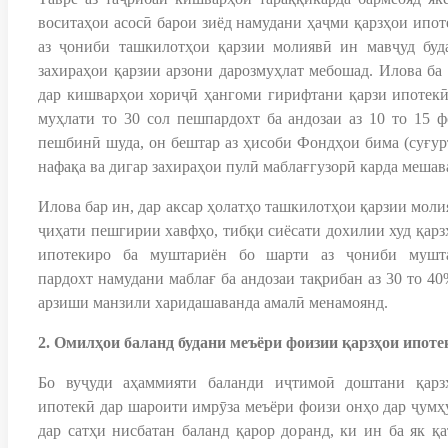
воситаҳои асосӣ барои зиёд намудани ҳаҷми қарзҳои ипот
аз ҷониби ташкилотҳои қарзии молиявӣ ин мавҷуд буд
захираҳои қарзии арзони дарозмуҳлат мебошад. Илова ба 
дар кишварҳои хориҷӣ ҳангоми гирифтани қарзи ипотекӣ
муҳлати то 30 сол пешпардохт ба андозаи аз 10 то 15 ф
пешбинӣ шуда, он бештар аз ҳисоби Фондҳои бима (суғурт
нафақа ва дигар захираҳои пулӣ маблағгyзорӣ карда мешав
Илова бар ин, дар аксар ҳолатҳо ташкилотҳои қарзии моли
ҷиҳати пешгирии хавфҳо, тибқи сиёсати дохилии худ қарз
ипотекиро ба муштариён бо шарти аз ҷониби мушт
пардохт намудани маблағ ба андозаи тақрибан аз 30 то 40
арзиши манзили харидашаванда амалӣ менамоянд.
2. Омилҳои баланд будани меъёри фоизии қарзҳои ипоте
Бо вуҷуди аҳаммияти баланди иҷтимоӣ доштани қарз
ипотекӣ дар шароити имрӯза меъёри фоизи онҳо дар ҷумҳ
дар сатҳи нисбатан баланд қарор доранд, ки ин ба як қа