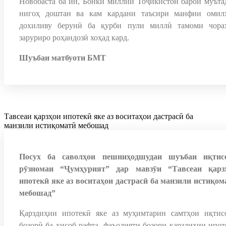
Новобаста ба ин, Бонки миллии Тоҷикистон барои муъта
нигоҳ доштан ва кам кардани таъсири манфии омил
дохиливу берунӣ ба қурби пули миллӣ тамоми чора
заруриро роҳандозӣ хоҳад кард.
Шуъбаи матбуоти БМТ
Тавсеаи қарзҳои ипотекӣ яке аз воситаҳои дастрасӣ ба
манзили истиқоматӣ мебошад
Посух ба саволҳои пешниҳодшудаи шуъбаи иқтис
рӯзномаи “Ҷумҳурият” дар мавзӯи “Тавсеаи қарз
ипотекӣ яке аз воситаҳои дастрасӣ ба манзили истиқом
мебошад”
Қарздиҳии ипотекӣ яке аз муҳимтарин самтҳои иқтис
бозорӣ ба ҳисоб рафта, фаъолияти бозори қарздиҳии ипот