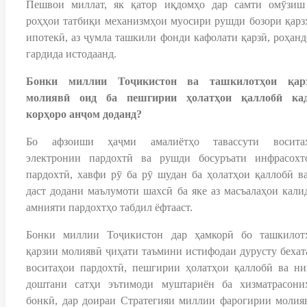
Пешвои миллат, як қатор иқдомҳо дар самти омӯзиш
роҳҳои татбиқи механизмҳои муосири рушди бозори қарз
ипотекӣ, аз ҷумла ташкили фонди кафолати қарзӣ, роҳанд
гардида истодаанд.
Бонки миллии Тоҷикистон ва ташкилотҳои қар
молиявӣ оид ба пешгирии ҳолатҳои қаллобӣ ка
корҳоро анҷом доданд?
Бо афзоиши ҳаҷми амалиётҳо тавассути восита
электронии пардохтӣ ва рушди босуръати инфрасохт
пардохтӣ, хавфи рӯ ба рӯ шудан ба ҳолатҳои қаллобӣ ва
даст додани маълумоти шахсӣ ба яке аз масъалаҳои кали
амнияти пардохтҳо табдил ёфтааст.
Бонки миллии Тоҷикистон дар ҳамкорӣ бо ташкилот
қарзии молиявӣ ҷиҳати таъмини истифодаи дурусту бехат
воситаҳои пардохтӣ, пешгирии ҳолатҳои қаллобӣ ва ни
доштани сатҳи эътимоди муштариён ба хизматрасони
бонкӣ, дар доираи Стратегияи миллии фарогирии молия