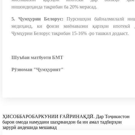
нишондиҳанда тақрибан ба 20% мерасад.
5. Ҷумҳурии Белорус:
Пурсишҳои байналмилалӣ ни
медиҳанд, ки фоизи миёнавазни қарзҳои ипотекӣ 
Ҷумҳурии Белорус тақрибан 15-16% -ро ташкил додааст.
Шуъбаи матбуоти БМТ
Рӯзномаи "Ҷумҳурият"
ҲИСОББАРОБАРКУНИИ ҒАЙРИНАҚДӢ. Дар Тоҷикистон
барои омода намудани шаҳрвандон ба ин амал тадбирҳои
зарурӣ андешида мешавад