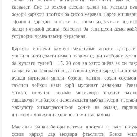
кардааст. Яке аз роҳҳои асосии ҳалли ин масъала ру
бозори қарзҳои ипотекӣ ба ҳисоб меравад. Барои кишвари
афзоиши қарзҳои ипотекӣ на танҳо аҳаммияти иқтисо
балки иҷтимоӣ дошта, бевосита ба равандҳои демографӣ
устувории ҷомеа таъсир мерасонад.
Қарзҳои ипотекӣ ҳамчун механизми асосии дастрасӣ
манзили истиқоматӣ имкон медиҳанд, ки сарбории моли
ба муддати тулонӣ - 15, 20 сол ва ҳатто зиёда аз он тақ
карда шавад. Илова ба ин, афзоиши ҳаҷми қарзҳои ипотекӣ
рушди иқтисоди миллӣ, бозори манзил, соҳаи сохтмон
таъсиси ҷойҳои нави корӣ мусоидат менамояд. Рава
мазкур, инчунин низоми молиявиро тақвият бахши
ташаккули манбаъҳои дарозмуддати маблағгузорӣ, густар
маҳсулоту хизматрасониҳои бонкӣ ва баланд гардид
интизоми молиявии аҳолиро таъмин менамояд.
Масъалаи рушди бозори қарзҳои ипотекӣ ва паст намуд
фоизи қарзҳо дар меҳвари фаъолияти Бонки мил