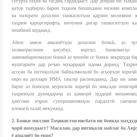
суғурта таҳия ва тасдиқ гардидааст. Дар доираи ин Нақша
қатор тадбирҳо барои таҳким бахшидани низоми компла
ва назорати дохилии ташкилотҳои қарзии молиявии з
таҳрим қароргирифта, инчунин дигар ташкилотҳои қа
пешбинӣ шудаанд.
Айни замон амалиётҳои дохилии бонкӣ, аз ҷу
хизматрасонии ҳисобҳо, кортҳо, банкоматҳо
замимабарномаҳои бонкӣ аз ҷониби се бонки зикршуда ба
муштариён дар реҷаи муқаррарӣ идома доранд. Таҳри
асосан ба интиқолҳои байналмилалӣ бо асъорҳои хориҷ
евро ва доллари ИМА таъсир расонидаанд. Дар ин зами
бархе аз бонкҳои муросили хориҷӣ бо мақсади пешгирӣ
таҳримҳои дуюмдараҷа аз ҳамкорӣ худдорӣ менамоян
ҳангоми иҷрои супоришномаҳои пардохтӣ санҷиш
иловагӣ талаб мекунанд.
2. Бонки миллии Тоҷикистон нисбати ин бонкҳо маҳдуд
ҷорӣ намудааст? Масалан, дар интиқоли маблағ ба Авр
ё амалиёт бо евро?