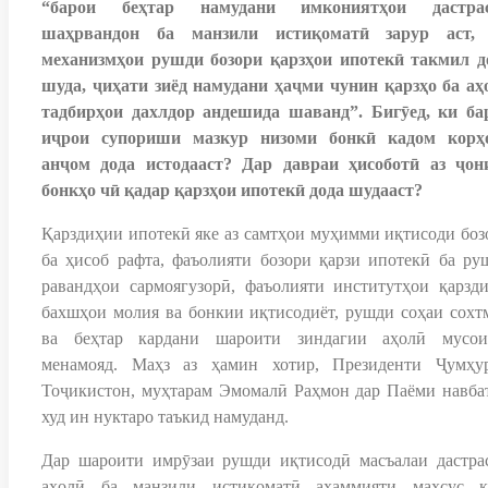
“барои беҳтар намудани имкониятҳои дастра
шаҳрвандон ба манзили истиқоматӣ зарур аст,
механизмҳои рушди бозори қарзҳои ипотекӣ такмил д
шуда, ҷиҳати зиёд намудани ҳаҷми чунин қарзҳо ба аҳ
тадбирҳои дахлдор андешида шаванд”. Бигӯед, ки ба
иҷрои супориши мазкур низоми бонкӣ кадом корҳ
анҷом дода истодааст? Дар давраи ҳисоботӣ аз ҷон
бонкҳо чӣ қадар қарзҳои ипотекӣ дода шудааст?
Қарздиҳии ипотекӣ яке аз самтҳои муҳимми иқтисоди боз
ба ҳисоб рафта, фаъолияти бозори қарзи ипотекӣ ба ру
равандҳои сармоягузорӣ, фаъолияти институтҳои қарзди
бахшҳои молия ва бонкии иқтисодиёт, рушди соҳаи сохт
ва беҳтар кардани шароити зиндагии аҳолӣ мусои
менамояд. Маҳз аз ҳамин хотир, Президенти Ҷумҳу
Тоҷикистон, муҳтарам Эмомалӣ Раҳмон дар Паёми навба
худ ин нуктаро таъкид намуданд.
Дар шароити имрӯзаи рушди иқтисодӣ масъалаи дастра
аҳолӣ ба манзили истиқоматӣ аҳаммияти махсус к