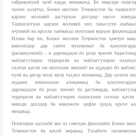
ғайриқонунӣ ҷалб карда мешаванд. Бо мақсади пешги
чунин ҳолатҳо, Бонки миллии Тоҷикистон ба ташкилот
қарзии молиявӣ дастурҳои дахлдор ирсол намудаа
Ташкилотҳои қарзии молиявӣ низ тавассути шабака
иҷтимоӣ ва ирсоли паёмакҳо мунтазам корҳои фаҳмондад
Илова бар ин, Бонки миллии Тоҷикистон ҳамчун мақ
ваколатдор дар самти муқовимат ба қонунигард
(расмикунонӣ) – и даромадҳои бо роҳи ҷиноят бадастовар
маблағгузории терроризм ва маблағгузории паҳнку
силоҳи қатли ом мунтазам амалиёт ва аҳдҳоро бо маблағ
пулӣ ва дигар молу мулк таҳлил менамояд. Дар ҳолати ош
шудани нишонаҳои алоқаманд ба қонунигардо
даромадҳои бо роҳи ҷиноят ба дастоварда, маблағгузо
терроризм ва маблағгузории паҳнкунии силоҳи қатли
маводи дахлдор ба мақомоти ҳифзи ҳуқуқ ирсол ка
мешавад.
Пешгирии қаллобӣ яке аз самтҳои фаъолияти Бонки мил
Тоҷикистон ба ҳисоб меравад. Талаботи танзимкуна