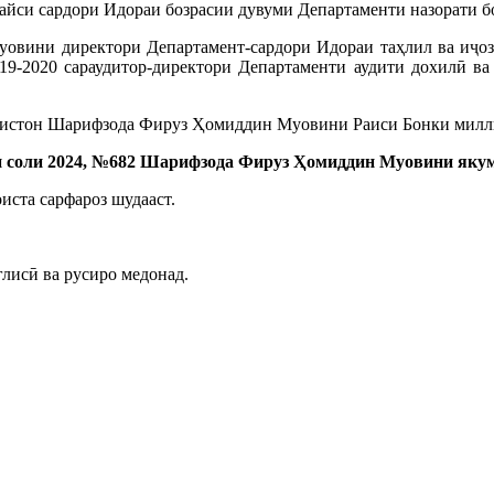
ҳайси сардори Идораи бозрасии дувуми Департаменти назорати 
овини директори Департамент-сардори Идораи таҳлил ва иҷоз
9-2020 сараудитор-директори Департаменти аудити дохилӣ ва 
икистон Шарифзода Фируз Ҳомиддин Муовини Раиси Бонки милл
и соли 2024, №682 Шарифзода Фируз Ҳомиддин Муовини якум
иста сарфароз шудааст.
лисӣ ва русиро медонад.