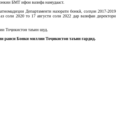
бонкии БМТ ифои вазифа намудааст.
атномадиҳии Департаменти назорати бонкӣ, солҳои 2017-2019
аз соли 2020 то 17 августи соли 2022 дар вазифаи директори
ии Тоҷикистон таъин шуд.
и раиси Бонки миллии Тоҷикистон таъин гардид.