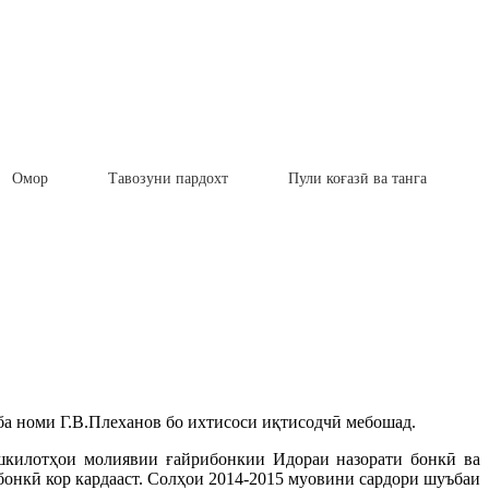
Омор
Тавозуни пардохт
Пули коғазӣ ва танга
а номи Г.В.Плеханов бо ихтисоси иқтисодчӣ мебошад.
ашкилотҳои молиявии ғайрибонкии Идораи назорати бонкӣ ва
бонкӣ кор кардааст. Солҳои 2014-2015 муовини сардори шуъбаи