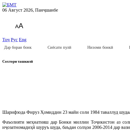
06 Август 2026, Панҷшанбе
A
A
Тоҷ
Рус
Eng
Дар бораи бонк
Сиёсати пулӣ
Низоми бонкӣ
Сохтори ташкилӣ
Шарифзода Фируз Ҳомиддин 23 майи соли 1984 таваллуд шудаа
Фаъолияти меҳнатияш дар Бонки миллии Тоҷикистон аз соли
иҷозатномадиҳӣ шуруъ шуда, баъдан солҳои 2006-2014 дар ваз