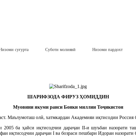
Низоми суғурта
Суботи молиявӣ
Низоми пардохт
ШАРИФЗОДА ФИРУЗ ҲОМИДДИН
Муовини якуми раиси Бонки миллии Тоҷикистон
ст. Маълумоташ олӣ, хатмкардаи Академияи иқтисодии Россия б
 2005 ба ҳайси иқтисодчии дараҷаи II-и шуъбаи назорати т
ифаи иқтисодчии дараҷаи I ва бозраси пешбари Идораи назорати 