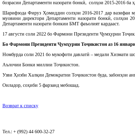
бозрасии Департаменти назорати бонкӣ, солҳои 2015-2016 ба 
Шарифзода Фируз Ҳомиддин солҳои 2016-2017 дар вазифаи му
муовини директори Департаменти назорати бонкӣ, солҳои 201
Департаменти назорати бонкии БМТ фаъолият кардааст.
17 августи соли 2022 бо Фармони Президенти Ҷумҳурии Тоҷ
Бо Фармони Президенти Ҷумҳурии Тоҷикистон аз 16 январ
Номбурда соли 2021 бо мукофоти давлатӣ – медали Хизмати шо
Аълочии Бонки миллии Тоҷикистон.
Узви Ҳизби Халқии Демократии Тоҷикистон буда, забонҳои анг
Оиладор, соҳиби 5 фарзанд мебошад.
Возврат к списку
Тел.: + (992) 44 600-32-27