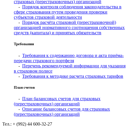
страховых (перестраховочных) организаций
-
Порядок контроля соблюдения законодательства в
сфере страхования путем проведения проверки
субъектов страховой деятельности
-
Порядок расчёта страховой (перестраховочной)
организацией нормативного соотношения собственных
средств (капитала) и принятых обязательств
Требования
-
Требования к содержанию договора и акта приёма-
передачи страхового портфеля
-
Перечень рекомендуемой информации для указания
в страховом полисе
-
Требования к методике расчета страховых тарифов
План счетов
-
План балансовых счетов для страховых
(перестраховочных) организаций
-
Описание балансовых счетов для страховых
(перестраховочных) организаций
Тел.: + (992) 44 600-32-27