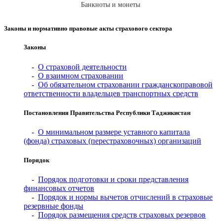
Банкноты и монеты
Законы и нормативно правовые акты страхового сектора
Законы
-
О страховой деятельности
-
О взаимном страховании
-
Об обязательном страховании гражданскоправовой
ответственности владельцев транспортных средств
Постановления Правительства Республики Таджикистан
-
О минимальном размере уставного капитала
(фонда) страховых (перестраховочных) организаций
Порядок
-
Порядок подготовки и сроки представления
финансовых отчетов
-
Порядок и нормы вычетов отчислений в страховые
резервные фонды
-
Порядок размещения средств страховых резервов