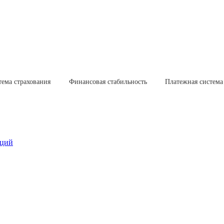
тема страхования
Финансовая стабильность
Платежная система
аций