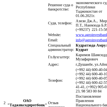
экономического су
Решение суда о
Республики
банкротстве:
Таджикистан от
01.06.2021г.
Азизи Дж.А., Мир
Судя, телефон:
П.Т., Наимзода Б.Р.
(+99237) 221-15-5
Website:
www.agroinvestbank
Email:
info@agroinvestbank
Специальный
Кудратзода Амру
администратор:
Кудрат
Каримов Шамсидд
Гл.бухгалтер:
Музафарович
Адрес:
г.Душанбе, ул.Айн
(+992 44) 600-40-04
(+992 44) 600-40-10
(+992 44) 600-40-05
Телефон:
(+992 44) 600-42-55
41-41, (+992) 905-0
23, 98 583 00 84
Постановление
ОАО
Правления
2
Отзыв
"Таджиксодиротбонк"
Национального ба