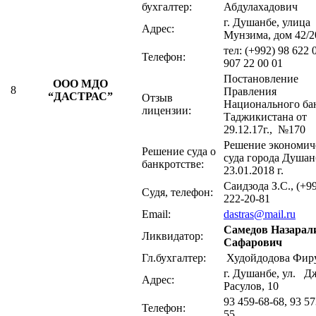
бухгалтер:
Абдулахадович
г. Душанбе, улица
Адрес:
Мунзима, дом 42/2
тел: (+992) 98 622 
Телефон:
907 22 00 01
Постановление
ООО МДО
8
Правления
“ДАСТРАС”
Отзыв
Национального ба
лицензии:
Таджикистана от
29.12.17г., №170
Решение экономич
Решение суда о
суда города Душан
банкротстве:
23.01.2018 г.
Саидзода З.С., (+9
Судя, телефон:
222-20-81
Email:
dastras@mail.ru
Самедов Назарал
Ликвидатор:
Сафарович
Гл.бухгалтер:
Худойдодова Фир
г. Душанбе, ул. Д
Адрес:
Расулов, 10
93 459-68-68, 93 57
Телефон:
55