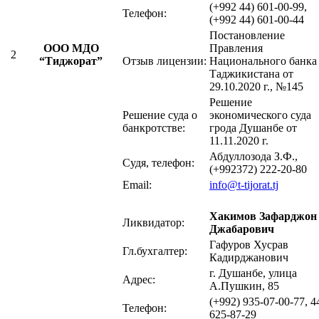
(+992 44) 601-00-99,
Телефон:
(+992 44) 601-00-44
Постановление
ООО МДО
Правления
2
“Тиджорат”
Отзыв лицензии:
Национального банка
Таджикистана от
29.10.2020 г., №145
Решение
Решение суда о
экономического суда
банкротстве:
грода Душанбе от
11.11.2020 г.
Абдуллозода З.Ф.,
Судя, телефон:
(+992372) 222-20-80
Email:
info@t-tijorat.tj
Хакимов Зафарджон
Ликвидатор:
Джабарович
Гафуров Хусрав
Гл.бухгалтер:
Кадирджанович
г. Душанбе, улица
Адрес:
А.Пушкин, 85
(+992) 935-07-00-77, 4
Телефон:
625-87-29