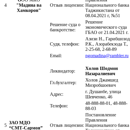
4
"Мадина ва
Отзыв лицензии:
Национального банка
Хамкорон"
Таджикистана от
08.04.2021 г, №51
Решение
Решение суда о
экономического суда
банкротстве:
ГБАО от 21.04.2021 г
Азизи Н., Гарибшозод
Судя, телефон:
Р.К., Азорабекзода Т.,
2-25-68, 2-68-89
Email:
ngomadina@ra
mbler.ru
Холов Шодмон
Ликвидатор:
Назаралиевич
Холов Джамшед
Гл.бухгалтер:
Мизробшоевич
г. Душанбе, улица
Адрес:
Шевченко, 46
48-888-88-01, 48-888-
Телефон:
88-03
Постановление
Правления
ЗАО МДО
5
Отзыв лицензии:
Национального банка
“СМТ-Сармоя”