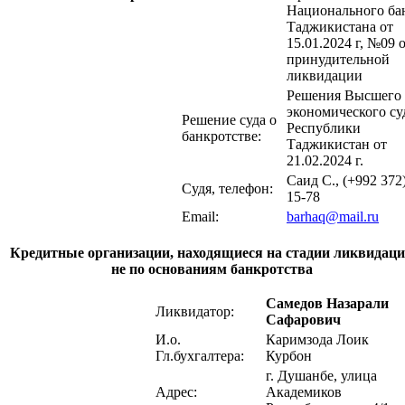
Национального ба
Таджикистана от
15.01.2024 г, №09 
принудительной
ликвидации
Решения Высшего
экономического су
Решение суда о
Республики
банкротстве:
Таджикистан от
21.02.2024 г.
Саид С., (+992 372
Судя, телефон:
15-78
Email:
barhaq@mail.ru
Кредитные организации, находящиеся на стадии ликвидац
не по основаниям банкротства
Самедов Назарали
Ликвидатор:
Сафарович
И.о.
Каримзода Лоик
Гл.бухгалтера:
Курбон
г. Душанбе, улица
Адрес:
Академиков