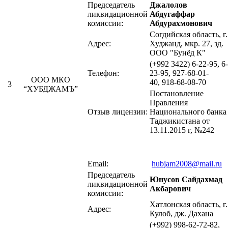
Председатель
Джалолов
ликвидационной
Абдугаффар
комиссии:
Абдурахмонович
Согдийская область, г.
Адрес:
Худжанд, мкр. 27, зд.
ООО "Бунёд К"
(+992 3422) 6-22-95, 6-
Телефон:
23-95, 927-68-01-
ООО МКО
40, 918-68-08-70
3
“ХУБДЖАМЪ”
Постановление
Правления
Отзыв лицензии:
Национального банка
Таджикистана от
13.11.2015 г, №242
Email:
hubjam2008@mail.ru
Председатель
Юнусов Сайдахмад
ликвидационной
Акбарович
комиссии:
Хатлонская область, г.
Адрес:
Кулоб, дж. Дахана
(+992) 998-62-72-82,