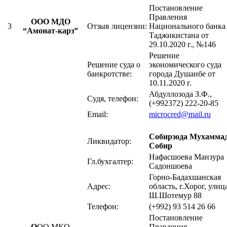
Постановление
Правления
ООО МДО
3
Отзыв лицензии:
Национального банка
“Амонат-карз”
Таджикистана от
29.10.2020 г., №146
Решение
Решение суда о
экономического суда
банкротстве:
города Душанбе от
10.11.2020 г.
Абдуллозода З.Ф.,
Судя, телефон:
(+992372) 222-20-85
Email:
microcred@mail.ru
Собирзода Мух
амма
Ликвидатор:
Собир
Нафасшоева Манзура
Гл.бухгалтер:
Садоншоева
Горно-Бадахшанская
Адрес:
область, г.Хорог, улиц
Ш.Шотемур 88
Телефон:
(+992) 93 514 26 66
Постановление
O
OO МКО
Правления