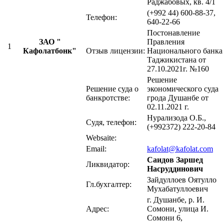
Раджабовых, кв. 4/1
(+992 44) 600-88-37,
Телефон:
640-22-66
Постонавление
ЗАО "
Правления
1
Кафолатбонк"
Отзыв лицензии:
Национального банка
Таджикистана от
27.10.2021г. №160
Решение
Решение суда о
экономического суда
банкротстве:
грода Душанбе от
02.11.2021 г.
Нурализода О.Б.,
Судя, телефон:
(+992372) 222-20-84
Websaite:
Email:
kafolat@kafolat.com
Саидов
Заршед
Ликвидатор:
Насруддинович
Зайдуллоев Оятулло
Гл.бухгалтер:
Мухабатуллоевич
г. Душанбе, р. И.
Адрес:
Сомони, улица И.
Сомони 6,