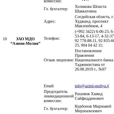
комиссии:
Холикова Шоиста
Гл. бухгалтер:
Шавкатовна
Согдийская область, г.
Адрес:
Худжанд, проспект
Мавлонбеков, 4
(+992 3422) 6-06-23, 6-
53-84, 6-13-17, 4-32-37
Телефон:
10
ЗАО МДО
92 778-88-11, 92 835-6
“Азими-Молия”
25, 904 04 42 11;
Постановление
Правления
Отзыв лицензии:
Национального банка
Таджикистана от
26.08.2019 г., №97
Email:
info@azimi-moliya.tj
Председатель
Рахимов Хамид
ликвидационной
Сайфиддинович
комиссии:
Курбонов Мирзоаюб
Гл. бухгалтер:
Мирзоазизович