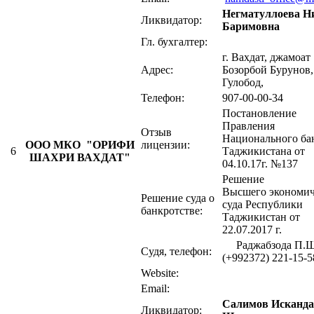
Негматуллоева Н
Ликвидатор:
Баримовна
Гл. бухгалтер:
г. Вахдат, джамоат
Адрес:
Бозорбой Бурунов,
Гулобод,
Телефон:
907-00-00-34
Постановление
Правления
Отзыв
Национального ба
OOO МКО "ОРИФИ
лицензии:
6
Таджикистана от
ШАХРИ ВАХДАТ"
04.10.17г. №137
Решение
Высшего экономич
Решение суда о
суда Республики
банкротстве:
Таджикистан от
22.07.2017 г.
Раджабзода П.Ш
Судя, телефон:
(+992372) 221-15-5
Website:
Email:
Салимов Исканд
Ликвидатор: