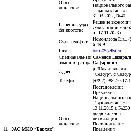
Отзыв
Национального ба
лицензии:
Таджикистана от
31.03.2022, №40
Решение экономич
Решение суда о
суда Согдийской о
банкротстве:
от 17.11.2023 г.
Исмоилзода Р.А., (
Судя, телефон:
6-49-97
Email:
trast-05@list.ru
Специанальный
Самедов Назарал
администратор:
Сафарович
р. Шахринав, дж.
Адрес:
"Селбур", с.Селбур
Телефон:
(+992) 988 -20-17-
Постановление
Правления
Национального ба
Таджикистана от
13.11.2015 г, №238
добровольной
Отзыв
ликвидации
лицензии:
Постановление
11
ЗАО МКО “Бархак”
Правления