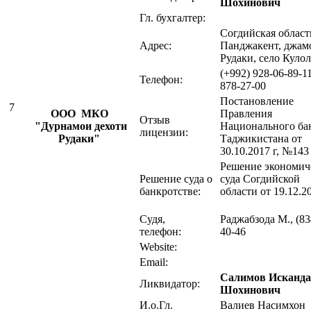
Шохинович
Гл. бухгалтер:
Согдийская область
Адрес:
Панджакент, джам
Рудаки, село Куло
(+992) 928-06-89-11
Телефон:
878-27-00
Постановление
7
OOO МКО
Правления
Отзыв
"Дурнамои дехоти
Национального ба
лицензии:
Рудаки"
Таджикистана от
30.10.2017 г, №14
Решение экономич
Решение суда о
суда Согдийской
банкротстве:
области от 19.12.2
Судя,
Раджабзода М., (83
телефон:
40-46
Website:
Email:
Салимов Исканд
Ликвидатор:
Шохинович
И.о.Гл.
Валиев Насимхон