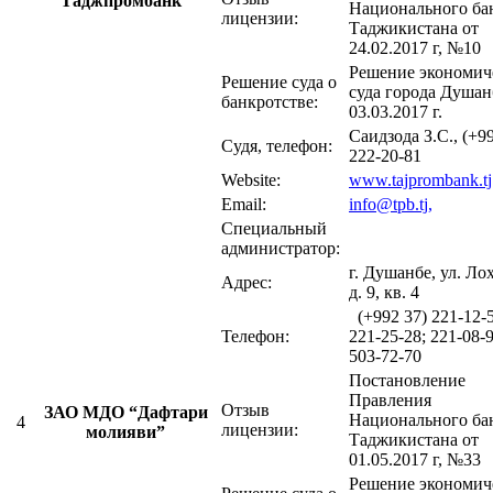
Таджпромбанк"
Национального ба
лицензии:
Таджикистана от
24.02.2017 г, №10
Решение экономич
Решение суда о
суда города Душан
банкротстве:
03.03.2017 г.
Саидзода З.С., (+9
Судя, телефон:
222-20-81
Website:
www.tajprombank.tj
Email:
info@tpb.tj
,
Специальный
администратор:
г. Душанбе, ул. Ло
Адрес:
д. 9, кв. 4
(+992 37) 221-12-5
Телефон:
221-25-28; 221-08-9
503-72-70
Постановление
Правления
Отзыв
ЗАО МДО “Дафтари
Национального ба
4
лицензии:
молияви”
Таджикистана от
01.05.2017 г, №33
Решение экономич