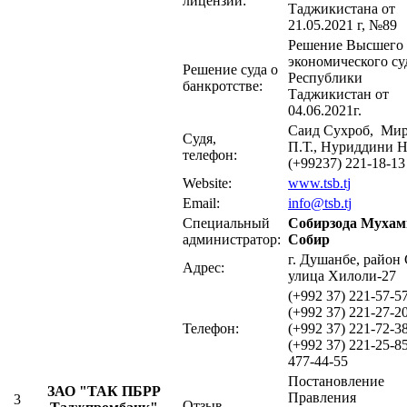
лицензии:
Таджикистана от
21.05.2021 г, №89
Решение Высшего
экономического су
Решение суда о
Республики
банкротстве:
Таджикистан от
04.06.2021г.
Саид Сухроб, Мир
Судя,
П.Т., Нуриддини Н
телефон:
(+99237) 221-18-13
Website:
www.tsb.tj
Email:
info@tsb.tj
Специальный
Собирзода Мухам
администратор:
Собир
г. Душанбе, район
Адрес:
улица Хилоли-27
(+992 37) 221-57-57
(+992 37) 221-27-20
Телефон:
(+992 37) 221-72-38
(+992 37) 221-25-85
477-44-55
Постановление
ЗАО "ТАК ПБРР
Правления
3
Отзыв