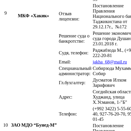
Постановление
Правления
9
Отзыв
МКФ «Хакик»
Национального ба
лицензии:
Таджикистана от
29.12.17г., №172
Решение экономич
Решение суда о
суда города Душан
банкротстве:
23.01.2018 г.
Раджабзода М., (+
Судя, телефон:
222-20-81
Email:
jakha_68@mail.ru
Специанальный
Собирзода Мухам
администратор:
Собир
Дусматов Илхом
Гл.бухгалтер:
Зарифович
Согдийская область
Адрес:
Худжанд, улица
Х.Усманов, 1-"Б"
(+992 3422) 5-55-60
Телефон:
40, 927-76-20-70, 9
01-45
10
ЗАО
МДО “Бунед-М”
Постановление
Правления