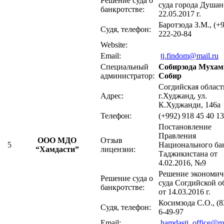
Решение суда о
суда города Душан
банкротстве:
22.05.2017 г.
Баротзода З.М., (+
Судя, телефон:
222-20-84
Website:
Email:
tj.findom@mail.ru
Специальный
Собирзода Мухам
администратор:
Собир
Согдийская област
Адрес:
г.Худжанд, ул.
К.Худжанди, 146а
Телефон:
(+992) 918 45 40 13
Постановление
Правления
ООО МДО
Отзыв
5
Национального ба
“Хамдасти”
лицензии:
Таджикистана от
4.02.2016, №9
Решение экономич
Решение суда о
суда Согдийской о
банкротстве:
от 14.03.2016 г.
Косимзода С.О., (8
Судя, телефон:
6-49-97
Email:
hamdasti_office@ma