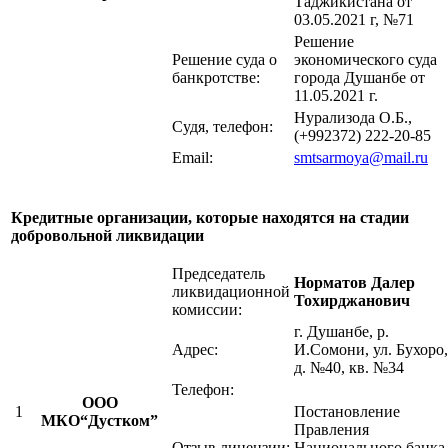
Таджикистана от
03.05.2021 г, №71
Решение
Решение суда о
экономического суда
банкротстве:
города Душанбе от
11.05.2021 г.
Нурализода О.Б.,
Судя, телефон:
(+992372) 222-20-85
Email:
smtsarmoya@mail.ru
Кредитные организации, которые находятся на стадии
добровольной ликвидации
Председатель
Норматов Далер
ликвидационной
Тохирджанович
комиссии:
г. Душанбе, р.
Адрес:
И.Сомони, ул. Бухоро,
д. №40, кв. №34
Телефон:
ООО
1
Постановление
МКО“Дустком”
Правления
Отзыв лицензии:
Национального банка