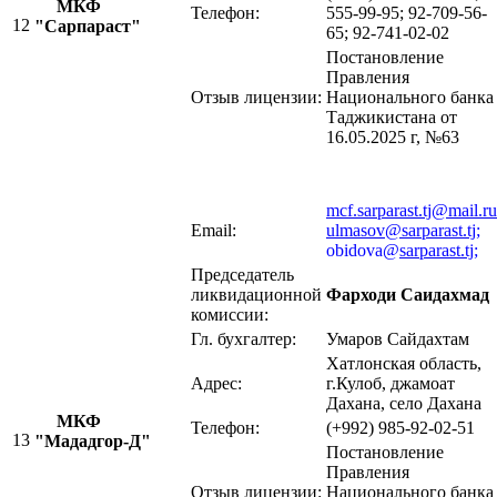
МКФ
Телефон:
555-99-95; 92-709-56-
12
"Сарпараст"
65; 92-741-02-02
Постановление
Правления
Отзыв лицензии:
Национального банка
Таджикистана от
16.05.2025 г, №63
mcf.sarparast.tj@mail.ru
Email:
ulmasov@sarparast.tj
;
obidova@
sarparast.tj
;
Председатель
ликвидационной
Фарходи Саидахмад
комиссии:
Гл. бухгалтер:
Умаров Сайдахтам
Хатлонская область,
Адрес:
г.Кулоб, джамоат
Дахана, село Дахана
МКФ
Телефон:
(+992) 985-92-02-51
13
"Мададгор-Д"
Постановление
Правления
Отзыв лицензии:
Национального банка