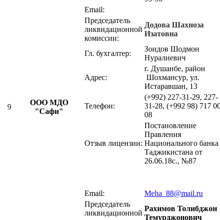
Email:
Председатель
Додова Шахноза
ликвидационной
Изатовна
комиссии:
Зоидов Шодмон
Гл. бухгалтер:
Нуралиевич
г. Душанбе, район
Адрес:
Шохмансур, ул.
Истаравшан, 13
(+992) 227-31-29, 227-
ООО МДО
Телефон:
31-28, (+992 98) 717 0
9
"Сафи"
08
Постановление
Правления
Отзыв лицензии:
Национального банка
Таджикистана от
26.06.18с., №87
Email:
Meha_88@mail.ru
Председатель
Рахимов Толибджон
ликвидационной
Темурджонович