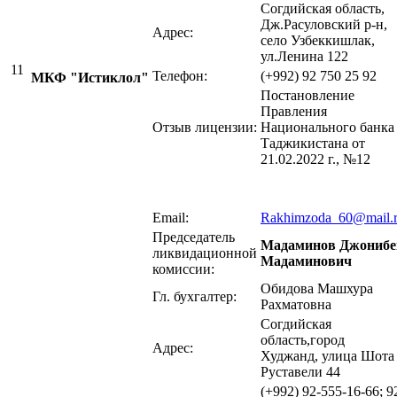
Согдийская область,
Дж.Расуловский р-н,
Адрес:
село Узбеккишлак,
ул.Ленина 122
11
Телефон:
(+992) 92 750 25 92
МКФ "Истиклол"
Постановление
Правления
Отзыв лицензии:
Национального банка
Таджикистана от
21.02.2022 г., №12
Email:
Rakhimzoda_60@mail.
Председатель
Мадаминов Джонибе
ликвидационной
Мадаминович
комиссии:
Обидова Машхура
Гл. бухгалтер:
Рахматовна
Согдийская
область,город
Адрес:
Худжанд, улица Шота
Руставели 44
(+992) 92-555-16-66; 9