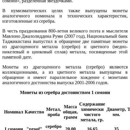
сомони», разделенная звездочками.
В нумизматических целях также выпущены монеты
аналогичного номинала и технических характеристик,
изготовленные из серебра.
В честь празднования 800-летия великого поэта и мыслителя
Мавлоно Джалолиддина Руми (2007 год), Национальный банк
Таджикистана выпустил в обращение две памятные монеты
из драгоценного металла (серебро) и цветного (медно-
никелевый и цинковый сплав) металла, посвященные этой
памятной дате.
Монеты из драгоценного металла (серебро) являются
коллекционными, а из цветного металла выпущены в
обращение и имеют параллельное хождение с монетами
аналогичного достоинства выпуска 2001-2006 годов.
Монеты из серебра достоинством 1 сомони
Содержание
Масса
Метал,
химически
Диаметр,
Т
Номинал
Качество
общая,
проба
чистого
мм.
грамм
метала, гр.
серебро
1 сомони
"proof"
20,00
16,65
35