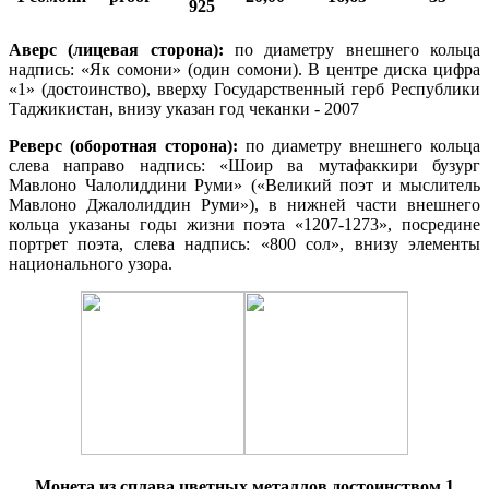
925
Аверс (лицевая сторона):
по диаметру внешнего кольца
надпись: «Як сомони» (один сомони). В центре диска цифра
«1» (достоинство), вверху Государственный герб Республики
Таджикистан, внизу указан год чеканки - 2007
Реверс (оборотная сторона):
по диаметру внешнего кольца
слева направо надпись: «Шоир ва мутафаккири бузург
Мавлоно Чалолиддини Руми» («Великий поэт и мыслитель
Мавлоно Джалолиддин Руми»), в нижней части внешнего
кольца указаны годы жизни поэта «1207-1273», посредине
портрет поэта, слева надпись: «800 сол», внизу элементы
национального узора.
Монета из сплава цветных металлов достоинством 1