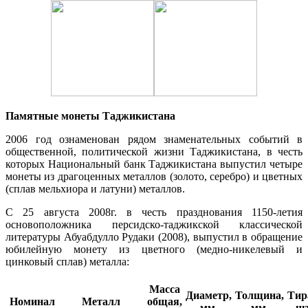
Памятные монеты Таджикистана
2006 год ознаменован рядом знаменательных событий в
общественной, политической жизни Таджикистана, в честь
которых Национальный банк Таджикистана выпустил четыре
монеты из драгоценных металлов (золото, серебро) и цветных
(сплав мельхиора и латуни) металлов.
С 25 августа 2008г. в честь празднования 1150-летия
основоположника персидско-таджикской классической
литературы Абуабдулло Рудаки (2008), выпустил в обращение
юбилейную монету из цветного (медно-никелевый и
цинковый сплав) металла:
Масса
Диаметр,
Толщина,
Тир
Номинал
Металл
общая,
мм.
мм.
шт