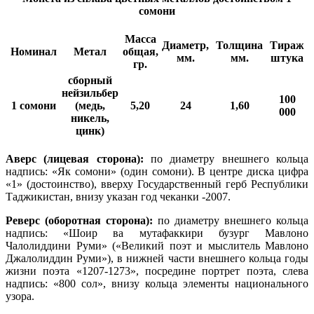
сомони
Масса
Диаметр,
Толщина
Тираж
Номинал
Метал
общая,
мм.
мм.
штука
гр.
сборный
нейзильбер
100
1 сомони
(медь,
5,20
24
1,60
000
никель,
цинк)
Аверс (лицевая сторона):
по диаметру внешнего кольца
надпись: «Як сомони» (один сомони). В центре диска цифра
«1» (достоинство), вверху Государственный герб Республики
Таджикистан, внизу указан год чеканки -2007.
Реверс (оборотная сторона):
по диаметру внешнего кольца
надпись: «Шоир ва мутафаккири бузург Мавлоно
Чалолиддини Руми» («Великий поэт и мыслитель Мавлоно
Джалолиддин Руми»), в нижней части внешнего кольца годы
жизни поэта «1207-1273», посредине портрет поэта, слева
надпись: «800 сол», внизу кольца элементы национального
узора.