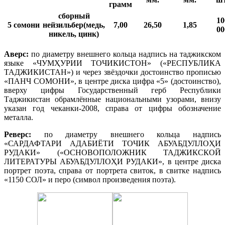
грамм
сборный
10
5 сомони
нейзильбер(медь,
7,00
26,50
1,85
00
никель, цинк)
Аверс:
по диаметру внешнего кольца надпись на таджикском
языке «ЧУМҲУРИИ ТОЧИКИСТОН» («РЕСПУБЛИКА
ТАДЖИКИСТАН») и через звёздочки достоинство прописью
«ПАНЧ СОМОНИ», в центре диска цифра «5» (достоинство),
вверху цифры Государственный герб Республики
Таджикистан обрамлённые национальными узорами, внизу
указан год чеканки-2008, справа от цифры обозначение
металла.
Реверс:
по диаметру внешнего кольца надпись
«САРДАФТАРИ АДАБИЁТИ ТОЧИК АБУАБДУЛЛОҲИ
РУДАКИ» («ОСНОВОПОЛОЖНИК ТАДЖИКСКОЙ
ЛИТЕРАТУРЫ АБУАБДУЛЛОҲИ РУДАКИ», в центре диска
портрет поэта, справа от портрета свиток, в свитке надпись
«1150 СОЛ» и перо (символ произведения поэта).