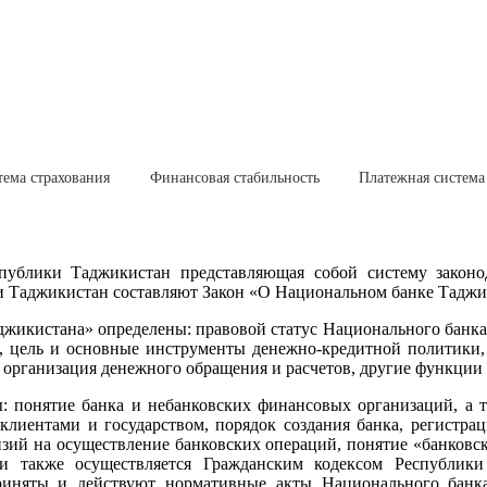
тема страхования
Финансовая стабильность
Платежная система
Республики Таджикистан представляющая собой систему зако
ки Таджикистан составляют Закон «О Национальном банке Таджик
жикистана» определены: правовой статус Национального банка 
и, цель и основные инструменты денежно-кредитной политики,
 организация денежного обращения и расчетов, другие функции
ы: понятие банка и небанковских финансовых организаций, а 
лиентами и государством, порядок создания банка, регистраци
нзий на осуществление банковских операций, понятие «банковск
сти также осуществляется Гражданским кодексом Республи
риняты и действуют нормативные акты Национального банка