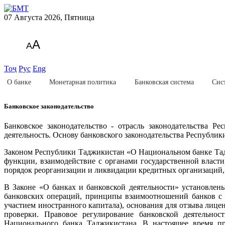
07 Августа 2026, Пятница
A
A
Тоҷ
Рус
Eng
О банке
Монетарная политика
Банковская система
Сис
Банковское законодательство
Банковское законодательство - отрасль законодательства 
деятельность. Основу банковского законодательства Республи
Законом Республики Таджикистан «О Национальном банке Тад
функции, взаимодействие с органами государственной власт
порядок реорганизации и ликвидации кредитных организаций,
В Законе «О банках и банковской деятельности» установлен
банковских операций, принципы взаимоотношений банков с к
участием иностранного капитала), основания для отзыва лице
проверки. Правовое регулирование банковской деятельно
Национального банка Таджикистана. В настоящее время п