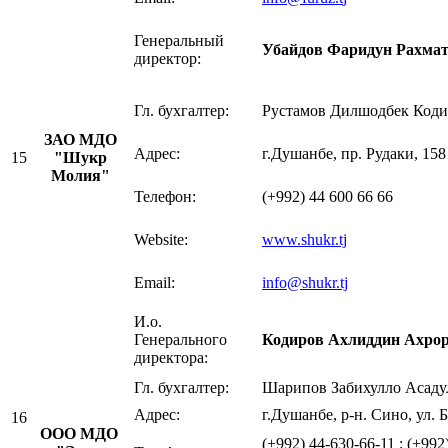
Генеральный
Убайдов Фаридун Рахма
директор:
Гл. бухгалтер:
Рустамов Дилшодбек Коди
ЗАО МДО
Адрес:
г.Душанбе, пр. Рудаки, 158
15
"Шукр
Молия"
Телефон:
(+992) 44 600 66 66
Website:
www.shukr.tj
Email:
info@shukr.tj
И.о.
Генерального
Кодиров Ахлиддин Ахро
директора:
Гл. бухгалтер:
Шарипов Забихулло Асаду
Адрес:
г.Душанбе, р-н. Сино, ул. 
16
ООО МДО
(+992) 44-630-66-11 ; (+992