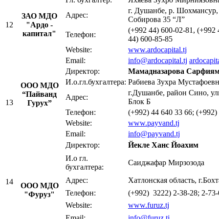
г. Душанбе, р. Шохмансур,
Адрес:
ЗАО М
ДО
Собирова 35 “Л”
12
"Ардо
-
(+992 44) 600-02-81, (+992 
к
апитал
"
Телефон:
44) 600-85-85
Website:
www.ardocapital.tj
Email:
info@
ardocap
ital.tj
ardocapit
Директор:
Мамадназарова Сарфия
И.о.гл.бухгалтера:
Рабиева Зухра Мустаф
ОOО МДО
г.Душанбе, район Сино, ул
“Пайванд
Адрес:
Блок Б
13
Гурух”
Телефон:
(+992) 44 640 33 66; (+992)
Website:
www.payvand.tj
Email:
info@payvand.tj
Директор:
Йекле Ханс Йоахим
И.о гл.
Саиджафар Мирзозода
бухгалтера:
Адрес:
Хатлонская область, г.Бох
14
ООО МДО
Телефон:
(+992) 3222) 2-38-28; 2-73
"Фуруз"
Website:
www.furuz.tj
Email:
info@furuz.t
j