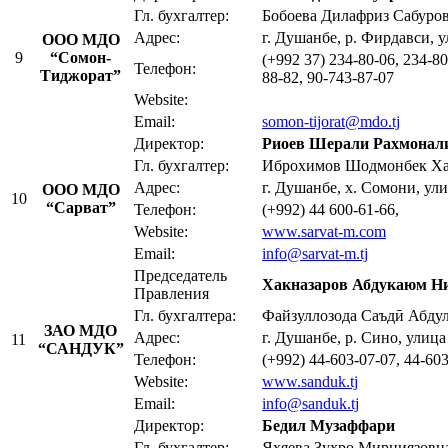
Гл. бухгалтер:
Бобоева Дилафриз Сабуро
Адрес:
г. Душанбе, р. Фирдавси, 
ООО МДО
9
“Сомон-
(+992 37) 234-80-06, 234-80
Телефон:
Тиджорат”
88-82, 90-743-87-07
Website:
Email:
somon-tijorat@mdo.tj
Директор:
Риоев Шерали Рахмонал
Гл. бухгалтер:
Иброхимов Шодмонбек Ха
Адрес:
г. Душанбе, х. Сомони, ул
ООО МДО
10
“Сарват”
Телефон:
(+992) 44 600-61-66,
Website:
www.sarvat-m.com
Email:
info@sarvat-m.tj
Председатель
Хакназаров Абдукаюм Н
Правления
Гл. бухгалтера:
Файзуллозода Саъдӣ Абду
ЗАО МДО
Адрес:
г. Душанбе, р. Сино, улица
11
“САНДУК”
Телефон:
(+992) 44-603-07-07, 44-60
Website:
www.sanduk.tj
Email:
info@sanduk.tj
Директор:
Бедил Муз
аффари
Гл. бухгалтер:
Яхяева Зухро Мирниязовн