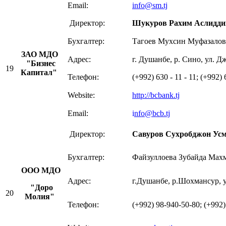
Email:
info@
sm
.tj
Директор:
Шукуров Рахим Аслидди
Бухгалтер:
Тагоев Мухсин Муфазало
ЗАО МДО
Адрес:
г. Душанбе, р. Сино, ул. Д
"Бизнес
19
Капитал"
Телефон:
(+992) 630 - 11 - 11; (+992) 
Website:
http://bcbank.tj
Email:
i
nfo@bcb.tj
Директор:
Савуров Сухробджон Ус
Бухгалтер:
Файзуллоева Зубайда Ма
ООО МДО
Адрес:
г.Душанбе, р.Шохмансур, у
"Доро
20
Молия"
Телефон:
(+992) 98-940-50-80; (+992