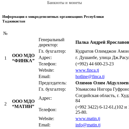
Банкноты и монеты
Информация о микродепозитных организациях Республики
Таджикистан
№
Генеральный
Палка Андрей Ярославо
директор:
Гл. бухгалтер:
Кудратов Олимджон Амон
ООО МДО
Адрес:
г. Душанбе, улица Дж.Расу
1
“ФИНКА”
Телефон:
(+992) 44 600-23-23
Website:
www.finca.tj
Email:
hotline@finca.t
j
Председатель:
Олимов Олим Абдуллоев
Гл. бухгалтер:
Ульмасова Нигора Гуфрон
Согдийская область, г. Ху
Адрес:
84
ООО МДО
2
“МАТИН”
(+992 3422) 6-12-61,(102 и 
Телефон:
25-80.
Website:
www.matin.tj
Email:
info@matin.tj