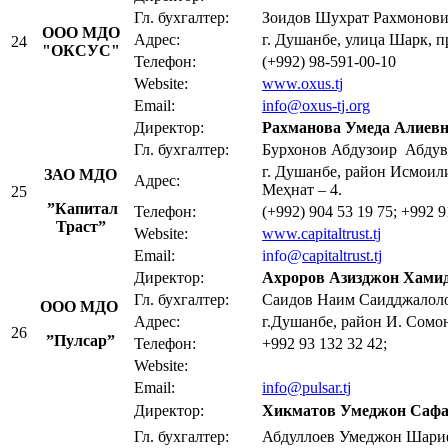
Гл. бухгалтер:
Зоидов Шухрат Рахмонов
OOO МДО
Адрес:
г. Душанбе, улица Шарк, пр
24
"ОКСУС"
Телефон:
(+992) 98-591-00-10
Website:
www.oxus.tj
Email:
info@oxus-tj.org
Директор:
Рахманова Умеда Алиев
Гл. бухгалтер:
Бурхонов Абдузоир Аб
г. Душанбе, район Исмоил
ЗАО МДО
Адрес:
Меҳнат – 4.
25
”Капитал
Телефон:
(+992) 904 53 19 75; +992 9
Траст”
Website:
www.capitaltrust.tj
Email:
i
nfo@
capitaltrust.tj
Директор:
Ахроров Азизджон Хами
Гл. бухгалтер:
Саидов Наим Саидджал
OOО МДО
Адрес:
г.Душанбе, район И. Сомон
26
”Пулсар”
Телефон:
+992 93 132 32 42;
Website:
Email:
info@pulsar.tj
Директор:
Хикматов Умеджон Сафа
Гл. бухгалтер:
Абдуллоев Умеджон Ш