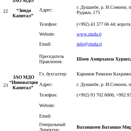
ЗАО МДО
г. Душанбе, р. И.Сомони, 
Адрес:
“Зинда
22
Рудаки, 175
Капитал”
Телефон:
(+992) 43 377 66 44; корот
Website:
www.zinda.tj
Email:
info@zinda.tj
Преседатель
Шо
ев Амирхамза Хурше
Правления:
Гл. бухгалтер:
Каримов Рамазон Кахрамо
ЗАО МДО
“Инноватция
Адрес:
г. Душанбе, р. И.Сомони, 
23
Капитал”
Телефон:
(+992) 93 702 6006; +992 9
Website:
Email:
Генеральный
Ватаншоев Ватаншо Ми
Директор: