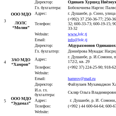
Директор:
Одинаев Хуршед Ниёзму
Гл. бухгалтера:
Бобохочиева Наргис Палв
Адрес:
г. Душанбе, р. Сино, улиц
ООО МДО
(+992) 37 250-36-77; 250-36
3
ЛОЛС
Телефон:
32; 600-33-73; 600-19-15; 9
“Молия”
33-32
Website:
www.
lolc.tj
Email:
info@
lolc.tj
Директор:
Абдурахмонов Одинашох
Гл. бухгалтер:
Дониёрова Мукадас Наср
г. Душанбе, р. И.Сомони, 
Адрес:
ЗАО МДО
172/2, кв. 29
4
“Хамров”
Телефон:
(+992 37) 224-25-90; 918-62
Website:
Email:
hamrov@mail.ru
Директор:
Файзулаев Мухамаджон Х
И.о. гл.
Скляр Ольга Владимировн
бухгалтера:
ООО МДО
Адрес:
г. Душанбе, р. И. Сомони
5
“Зудамал”
Телефон:
(+992 ) 44 600-64-64; 600-6
Website: