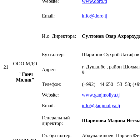
Website:
www.doro.tj
Email:
info@doro.tj
И.о. Директора:
Султонов Озар Ахрорхуд
Бухгалтер:
Шарипов Сухроб Латифов
ООО МДО
г. Душанбе , район Шохма
21
Адрес:
9
"Ганч
Молия
"
Телефон:
(+992) - 44 650 - 53 -53; (+9
Website:
www.ganjmoliya.tj
Email:
info@ganjmoliya.tj
Генеральный
Шарипова Мадина
Негма
директор:
Гл. бухгалтер:
Абдулалишоев Парвиз Фи