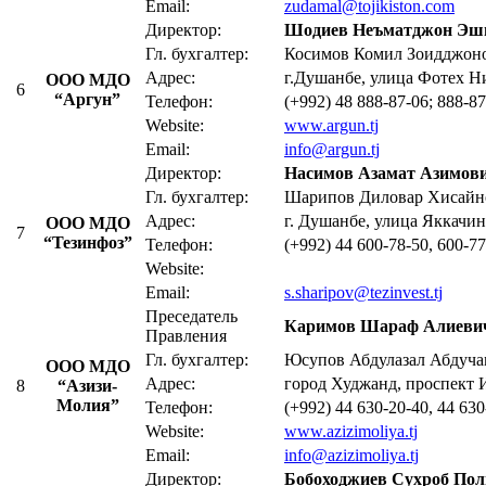
Email:
zudamal@tojikiston.com
Директор:
Шодиев Неъматджон Эш
Гл. бухгалтер:
Косимов Комил Зоидджон
Адрес:
г.Душанбе, улица Фотех Ни
ООО МДО
6
“Аргун”
Телефон:
(+992) 48 888-87-06; 888-8
Website:
www.argun.tj
Email:
info@argun.tj
Директор:
Насимов Азамат Азимов
Гл. бухгалтер:
Шарипов Диловар Хисайн
Адрес:
г. Душанбе, улица Яккачин
ООО МДО
7
“Тезинфоз”
Телефон:
(+992) 44 600-78-50, 600-7
Website:
Email:
s.sharipov@tezinvest.tj
Преседатель
Каримов Шараф Алиеви
Правления
Гл. бухгалтер:
Юсупов Абдулазал Абдуч
ООО МДО
Адрес:
город Худжанд, проспект 
8
“Азизи-
Молия”
Телефон:
(+992) 44 630-20-40, 44 630
Website:
www.azizimoliya.tj
Email:
info@azizimoliya.tj
Директор:
Бобоходжиев Сухроб По