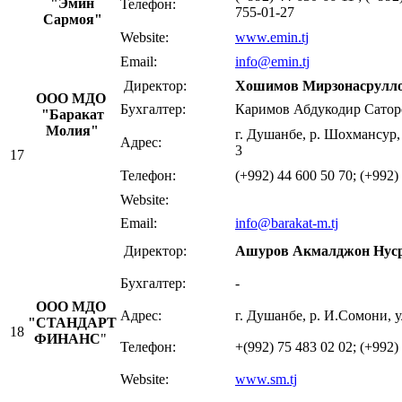
"Эмин
Телефон:
755-01-27
Сармоя"
Website:
www.emin.tj
Email:
info@
emin.tj
Директор:
Хошимов Мирзонасрулло
ООО МДО
Бухгалтер:
Каримов Абдукодир Сатор
"Баракат
Молия"
г. Душанбе, р. Шохмансур,
Адрес:
3
17
Телефон:
(+992) 44 600 50 70; (+992)
Website:
Email:
info@barakat-m.tj
Директор:
Ашуров Акмалджон Нус
Бухгалтер:
-
ООО МДО
Адрес:
г. Душанбе, р. И.Сомони, 
"СТАНДАРТ
18
ФИНАНС
"
Телефон:
+(992) 75 483 02 02; (+992)
Website:
www.sm.tj