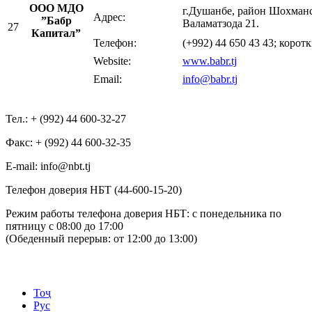
OOО МДО
г.Душанбе, район Шохманс
Адрес:
”Бабр
Валаматзода 21.
27
Капитал”
Телефон:
(+992) 44 650 43 43; корот
Website:
www.babr.tj
Email:
info@babr.tj
Тел.: + (992) 44 600-32-27
Факс: + (992) 44 600-32-35
Е-mail: info@nbt.tj
Телефон доверия НБТ (44-600-15-20)
Режим работы телефона доверия НБТ: с понедельника по
пятницу с 08:00 до 17:00
(Обеденный перерыв: от 12:00 до 13:00)
Тоҷ
Рус