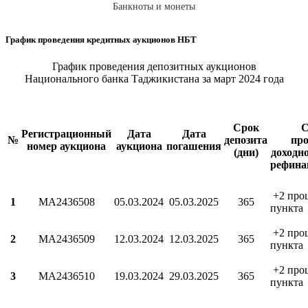
Банкноты и монеты
График проведения кредитных аукционов НБТ
График проведения депозитных аукционов
Национального банка Таджикистана за март 2024 года
Срок
С
Регистрационный
Дата
Дата
№
депозита
про
номер аукциона
аукциона
погашения
(дни)
доходн
рефина
+2 про
1
МА2436508
05.03.2024
05.03.2025
365
пункта
+2 про
2
МА2436509
12.03.2024
12.03.2025
365
пункта
+2 про
3
МА2436510
19.03.2024
29.03.2025
365
пункта