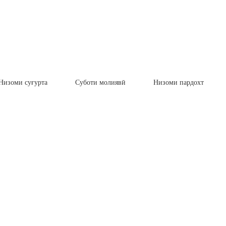
Низоми суғурта
Суботи молиявӣ
Низоми пардохт