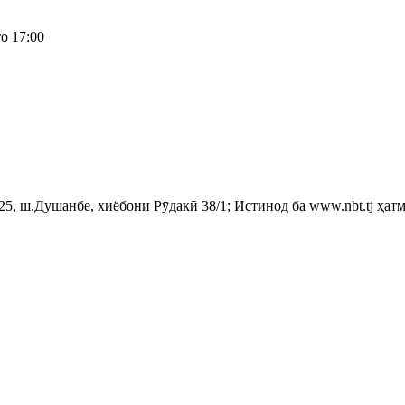
о 17:00
, ш.Душанбе, хиёбони Рӯдакӣ 38/1; Истинод ба www.nbt.tj ҳатм