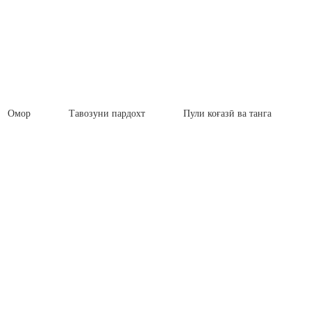
Омор
Тавозуни пардохт
Пули коғазӣ ва танга