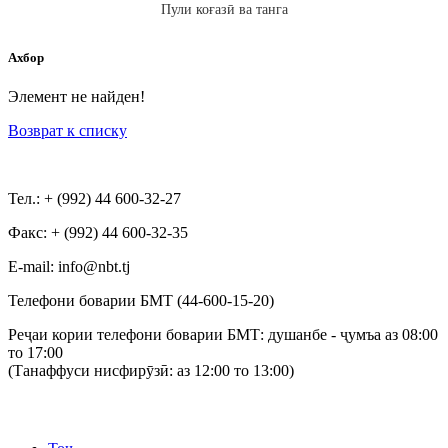
Пули коғазӣ ва танга
Ахбор
Элемент не найден!
Возврат к списку
Тел.: + (992) 44 600-32-27
Факс: + (992) 44 600-32-35
Е-mail: info@nbt.tj
Телефони боварии БМТ (44-600-15-20)
Реҷаи кории телефони боварии БМТ: душанбе - ҷумъа аз 08:00
то 17:00
(Танаффуси нисфирӯзӣ: аз 12:00 то 13:00)