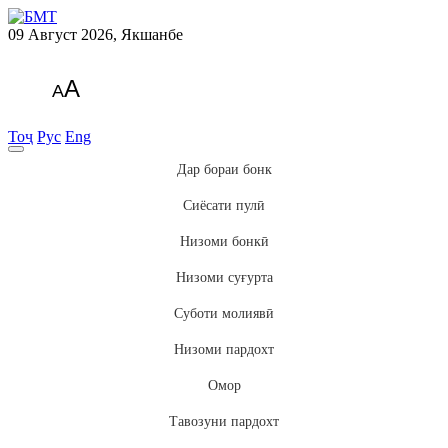
09 Август 2026, Якшанбе
A
A
Тоҷ
Рус
Eng
Дар бораи бонк
Сиёсати пулӣ
Низоми бонкӣ
Низоми суғурта
Суботи молиявӣ
Низоми пардохт
Омор
Тавозуни пардохт