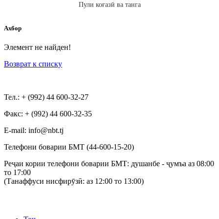
Пули коғазӣ ва танга
Ахбор
Элемент не найден!
Возврат к списку
Тел.: + (992) 44 600-32-27
Факс: + (992) 44 600-32-35
Е-mail: info@nbt.tj
Телефони боварии БМТ (44-600-15-20)
Реҷаи кории телефони боварии БМТ: душанбе - ҷумъа аз 08:00
то 17:00
(Танаффуси нисфирӯзӣ: аз 12:00 то 13:00)