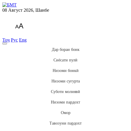
08 Август 2026, Шанбе
A
A
Тоҷ
Рус
Eng
Дар бораи бонк
Сиёсати пулӣ
Низоми бонкӣ
Низоми суғурта
Суботи молиявӣ
Низоми пардохт
Омор
Тавозуни пардохт