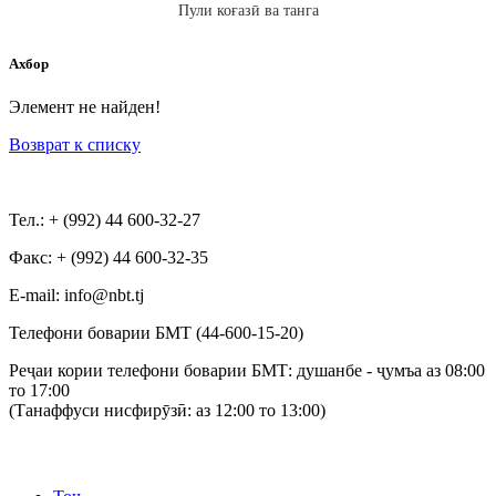
Пули коғазӣ ва танга
Ахбор
Элемент не найден!
Возврат к списку
Тел.: + (992) 44 600-32-27
Факс: + (992) 44 600-32-35
Е-mail: info@nbt.tj
Телефони боварии БМТ (44-600-15-20)
Реҷаи кории телефони боварии БМТ: душанбе - ҷумъа аз 08:00
то 17:00
(Танаффуси нисфирӯзӣ: аз 12:00 то 13:00)