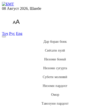
08 Август 2026, Шанбе
A
A
Тоҷ
Рус
Eng
Дар бораи бонк
Сиёсати пулӣ
Низоми бонкӣ
Низоми суғурта
Суботи молиявӣ
Низоми пардохт
Омор
Тавозуни пардохт