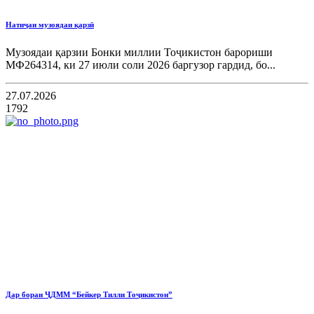
Натиҷаи музоядаи қарзӣ
Музоядаи қарзии Бонки миллии Тоҷикистон барориши
МФ264314, ки 27 июли соли 2026 баргузор гардид, бо...
27.07.2026
1792
Дар бораи ҶДММ “Бейкер Тилли Тоҷикистон”