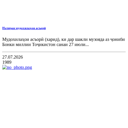
Натиҷаи мудохилаҳои асъорӣ
Мудохилаҳои асъорӣ (харид), ки дар шакли музояда аз ҷониби
Бонки миллии Тоҷикистон санаи 27 июли...
27.07.2026
1989