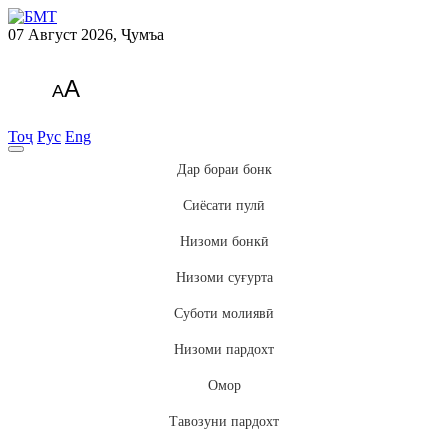
07 Август 2026, Ҷумъа
A
A
Тоҷ
Рус
Eng
Дар бораи бонк
Сиёсати пулӣ
Низоми бонкӣ
Низоми суғурта
Суботи молиявӣ
Низоми пардохт
Омор
Тавозуни пардохт