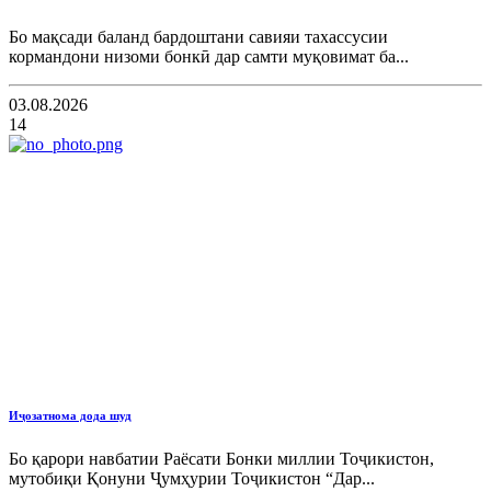
Бо мақсади баланд бардоштани савияи тахассусии
кормандони низоми бонкӣ дар самти муқовимат ба...
03.08.2026
14
Иҷозатнома дода шуд
Бо қарори навбатии Раёсати Бонки миллии Тоҷикистон,
мутобиқи Қонуни Ҷумҳурии Тоҷикистон “Дар...