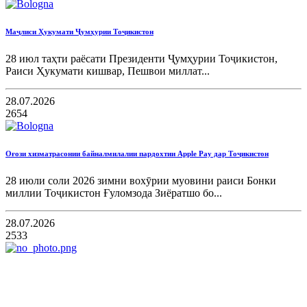
Маҷлиси Ҳукумати Ҷумҳурии Тоҷикистон
28 июл таҳти раёсати Президенти Ҷумҳурии Тоҷикистон,
Раиси Ҳукумати кишвар, Пешвои миллат...
28.07.2026
2654
Оғози хизматрасонии байналмилалии пардохтии Apple Pay дар Тоҷикистон
28 июли соли 2026 зимни вохӯрии муовини раиси Бонки
миллии Тоҷикистон Ғуломзода Зиёратшо бо...
28.07.2026
2533