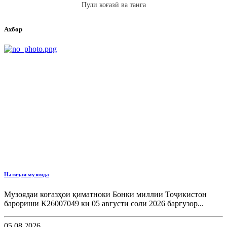
Пули коғазӣ ва танга
Ахбор
Натиҷаи музояда
Музоядаи коғазҳои қиматноки Бонки миллии Тоҷикистон
барориши К26007049 ки 05 августи соли 2026 баргузор...
05.08.2026