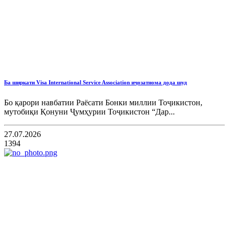
Ба ширкати Visa International Service Association иҷозатнома дода шуд
Бо қарори навбатии Раёсати Бонки миллии Тоҷикистон,
мутобиқи Қонуни Ҷумҳурии Тоҷикистон “Дар...
27.07.2026
1394