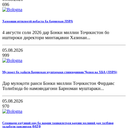
696
Ҳамоиши иттилоотӣ вобаста ба барномаи JISPA
4 августи соли 2026 дар Бонки миллии Тоҷикистон бо
иштироки директори минтақавии Хазинаи...
05.08.2026
999
Мулоқот бо ҳайати Барномаи муштараки стипендиявии Ҷопон ва ХБА (JISPA)
Дар мулоқоти раиси Бонки миллии Тоҷикистон Фирдавс
Толибзода бо намояндагони Барномаи муштараки...
05.08.2026
970
Семинари омӯзишӣ оид ба нақши ташкилотҳои қарзии молиявӣ дар татбиқи
талаботи тавсияҳои ФАТФ