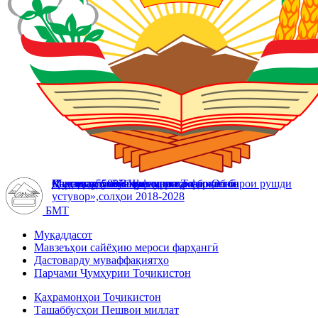
Мавзеъҳои сайёҳию мероси фарҳангӣ
Дастоварду муваффақиятҳо
Муқаддасоти Ватан
Конститутсияи Ҷумҳурии Тоҷикистон
Даҳсолаи байналмилалии амал «Об барои рушди
Саразм - 5500 солагии шаҳри бостонӣ
устувор»,солҳои 2018-2028
БМТ
Муқаддасот
Мавзеъҳои сайёҳию мероси фарҳангӣ
Дастоварду муваффақиятҳо
Парчами Ҷумҳурии Тоҷикистон
Қаҳрамонҳои Тоҷикистон
Ташаббусҳои Пешвои миллат