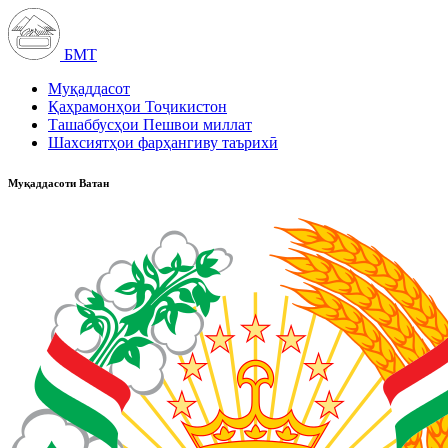
БМТ
Муқаддасот
Қаҳрамонҳои Тоҷикистон
Ташаббусҳои Пешвои миллат
Шахсиятҳои фарҳангиву таърихӣ
Муқаддасоти Ватан