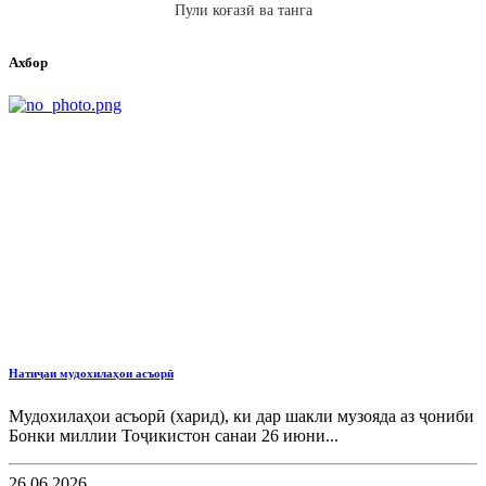
Пули коғазӣ ва танга
Ахбор
Натиҷаи мудохилаҳои асъорӣ
Мудохилаҳои асъорӣ (харид), ки дар шакли музояда аз ҷониби
Бонки миллии Тоҷикистон санаи 26 июни...
26.06.2026