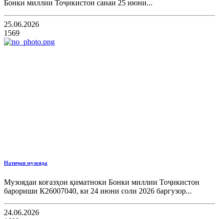
Бонки миллии Тоҷикистон санаи 25 июни...
25.06.2026
1569
Натиҷаи музояда
Музоядаи коғазҳои қиматноки Бонки миллии Тоҷикистон
барориши К26007040, ки 24 июни соли 2026 баргузор...
24.06.2026