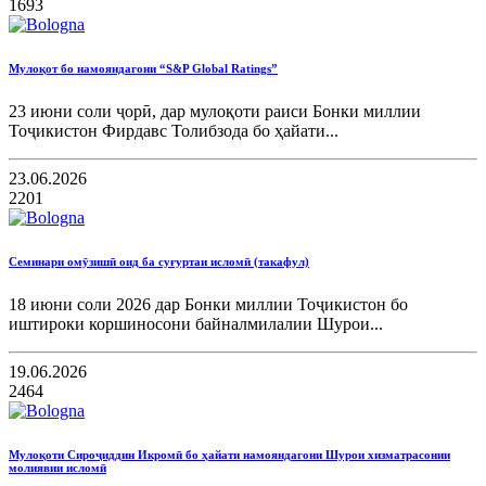
1693
Мулоқот бо намояндагони “S&P Global Ratings”
23 июни соли ҷорӣ, дар мулоқоти раиси Бонки миллии
Тоҷикистон Фирдавс Толибзода бо ҳайати...
23.06.2026
2201
Семинари омӯзишӣ оид ба суғуртаи исломӣ (такафул)
18 июни соли 2026 дар Бонки миллии Тоҷикистон бо
иштироки коршиносони байналмилалии Шурои...
19.06.2026
2464
Мулоқоти Сироҷиддин Икромӣ бо ҳайати намояндагони Шурои хизматрасонии
молиявии исломӣ