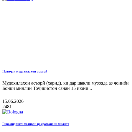
Натиҷаи мудохилаҳои асъорӣ
Мудохилаҳои асъорӣ (харид), ки дар шакли музояда аз ҷониби
Бонки миллии Тоҷикистон санаи 15 июни...
15.06.2026
2481
Гиромидошти хотираи қаҳрамонони миллат