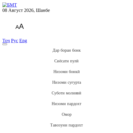
08 Август 2026, Шанбе
A
A
Тоҷ
Рус
Eng
Дар бораи бонк
Сиёсати пулӣ
Низоми бонкӣ
Низоми суғурта
Суботи молиявӣ
Низоми пардохт
Омор
Тавозуни пардохт