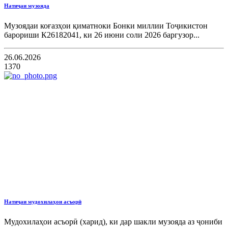
Натиҷаи музояда
Музоядаи коғазҳои қиматноки Бонки миллии Тоҷикистон
барориши К26182041, ки 26 июни соли 2026 баргузор...
26.06.2026
1370
Натиҷаи мудохилаҳои асъорӣ
Мудохилаҳои асъорӣ (харид), ки дар шакли музояда аз ҷониби