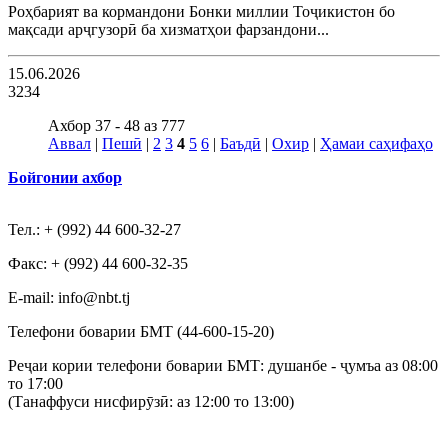
Роҳбарият ва кормандони Бонки миллии Тоҷикистон бо
мақсади арҷгузорӣ ба хизматҳои фарзандони...
15.06.2026
3234
Ахбор 37 - 48 аз 777
Аввал
|
Пешӣ
|
2
3
4
5
6
|
Баъдӣ
|
Охир
|
Ҳамаи саҳифаҳо
Бойгонии ахбор
Тел.: + (992) 44 600-32-27
Факс: + (992) 44 600-32-35
Е-mail: info@nbt.tj
Телефони боварии БМТ (44-600-15-20)
Реҷаи кории телефони боварии БМТ: душанбе - ҷумъа аз 08:00
то 17:00
(Танаффуси нисфирӯзӣ: аз 12:00 то 13:00)