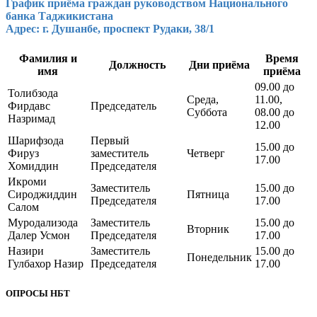
График приёма граждан руководством Национального
банка Таджикистана
Адрес: г. Душанбе, проспект Рудаки, 38/1
Фамилия и
Время
Должность
Дни приёма
имя
приёма
09.00 до
Толибзода
Среда,
11.00,
Фирдавс
Председатель
Суббота
08.00 до
Назримад
12.00
Шарифзода
Первый
15.00 до
Фируз
заместитель
Четверг
17.00
Хомиддин
Председателя
Икроми
Заместитель
15.00 до
Сироджиддин
Пятница
Председателя
17.00
Салом
Муродализода
Заместитель
15.00 до
Вторник
Далер Усмон
Председателя
17.00
Назири
Заместитель
15.00 до
Понедельник
Гулбахор Назир
Председателя
17.00
ОПРОСЫ НБТ