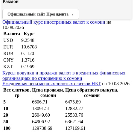
Рахмон
Официальный сайт Президента →
Официальный курс иностранных валют к сомони
на
10.08.2026
Валюта
Курс
USD
9.2548
EUR
10.6708
RUB
0.1120
CNY
1.3716
KZT
0.1969
Курсы покупки и продажи валют в кредитных финансовых
организациях по отношению к сомони
Ежедневная цена мерных золотых слитков НБТ
на 10.08.2026
Вес слитков,
Цена продажи,
Цена обратного выкупа,
гр
сомони
сомони
5
6606.71
6475.89
10
13091.51
12832.27
20
26049.60
25533.76
50
64906.92
63621.64
100
129738.69
127169.61