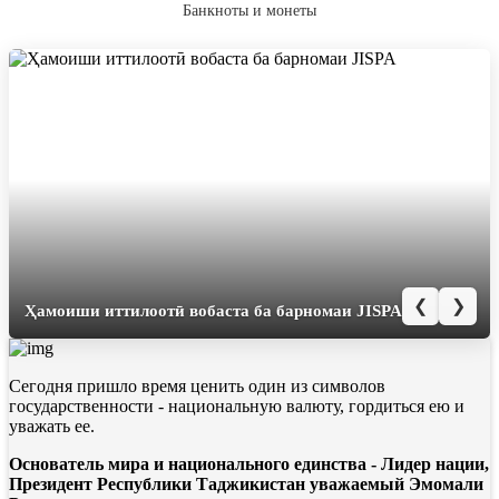
Банкноты и монеты
Мулоқот бо ҳайати Барномаи муштараки
❮
❯
стипендиявии Ҷопон ва ХБА (JISPA)
Сегодня пришло время ценить один из символов
государственности - национальную валюту, гордиться ею и
уважать ее.
Основатель мира и национального единства - Лидер нации,
Президент Республики Таджикистан уважаемый Эмомали