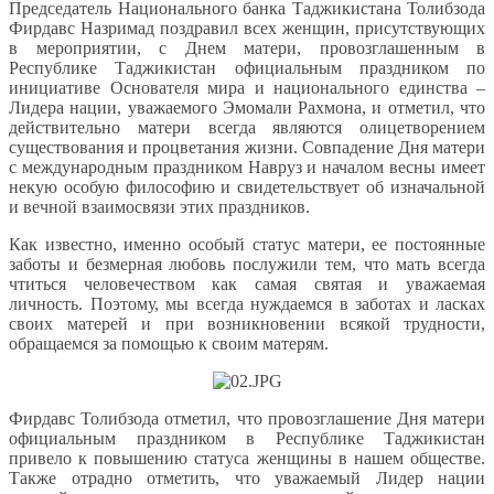
Председатель Национального банка Таджикистана Толибзода
Фирдавс Назримад поздравил всех женщин, присутствующих
в мероприятии, с Днем матери, провозглашенным в
Республике Таджикистан официальным праздником по
инициативе Основателя мира и национального единства –
Лидера нации, уважаемого Эмомали Рахмона, и отметил, что
действительно матери всегда являются олицетворением
существования и процветания жизни. Совпадение Дня матери
с международным праздником Навруз и началом весны имеет
некую особую философию и свидетельствует об изначальной
и вечной взаимосвязи этих праздников.
Как известно, именно особый статус матери, ее постоянные
заботы и безмерная любовь послужили тем, что мать всегда
чтиться человечеством как самая святая и уважаемая
личность. Поэтому, мы всегда нуждаемся в заботах и ласках
своих матерей и при возникновении всякой трудности,
обращаемся за помощью к своим матерям.
Фирдавс Толибзода отметил, что провозглашение Дня матери
официальным праздником в Республике Таджикистан
привело к повышению статуса женщины в нашем обществе.
Также отрадно отметить, что уважаемый Лидер нации